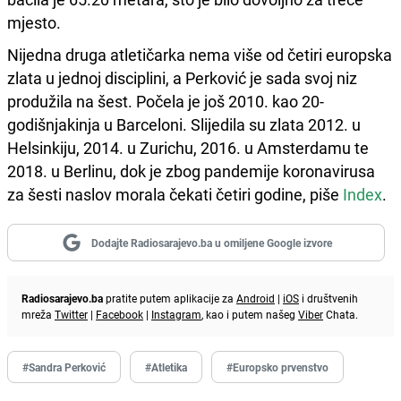
mjesto.
Nijedna druga atletičarka nema više od četiri europska
zlata u jednoj disciplini, a Perković je sada svoj niz
produžila na šest. Počela je još 2010. kao 20-
godišnjakinja u Barceloni. Slijedila su zlata 2012. u
Helsinkiju, 2014. u Zurichu, 2016. u Amsterdamu te
2018. u Berlinu, dok je zbog pandemije koronavirusa
za šesti naslov morala čekati četiri godine, piše
Index
.
Dodajte Radiosarajevo.ba u omiljene Google izvore
Radiosarajevo.ba
pratite putem aplikacije za
Android
|
iOS
i društvenih
mreža
Twitter
|
Facebook
|
Instagram
, kao i putem našeg
Viber
Chata.
#Sandra Perković
#Atletika
#Europsko prvenstvo