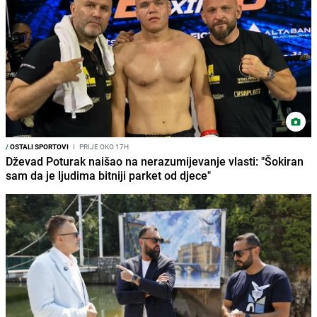
/
OSTALI SPORTOVI
I
PRIJE OKO 17H
Dževad Poturak naišao na nerazumijevanje vlasti: "Šokiran
sam da je ljudima bitniji parket od djece"