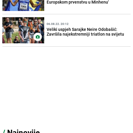
Europskom prvenstvu u Minhenu'
06.08.22. 20:12
Veliki uspjeh Sarajke Neire Odobašić:
Završila najekstremniji triatlon na svijetu
/
Najnovije