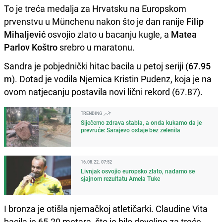
To je treća medalja za Hrvatsku na Europskom
prvenstvu u Münchenu nakon što je dan ranije
Filip
Mihaljević
osvojio zlato u bacanju kugle, a
Matea
Parlov Koštro
srebro u maratonu.
Sandra je pobjednički hitac bacila u petoj seriji (
67.95
m
). Dotad je vodila Njemica Kristin Pudenz, koja je na
ovom natjecanju postavila novi lični rekord (67.87).
TRENDING
Siječemo zdrava stabla, a onda kukamo da je
prevruće: Sarajevo ostaje bez zelenila
16.08.22. 07:52
Livnjak osvojio europsko zlato, nadamo se
sjajnom rezultatu Amela Tuke
I bronza je otišla njemačkoj atletičarki. Claudine Vita
bacila je 65.20 metara, što je bilo dovoljno za treće