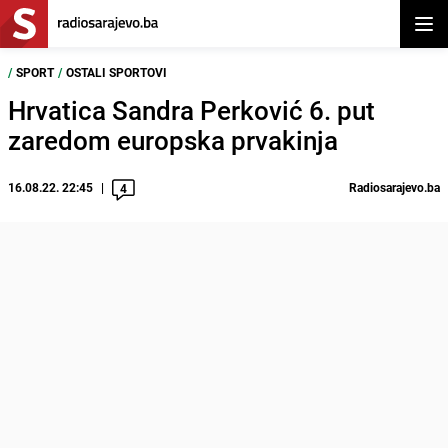
Otvor
/
SPORT
/
OSTALI SPORTOVI
Hrvatica Sandra Perković 6. put
zaredom europska prvakinja
16.08.22. 22:45
Radiosarajevo.ba
4