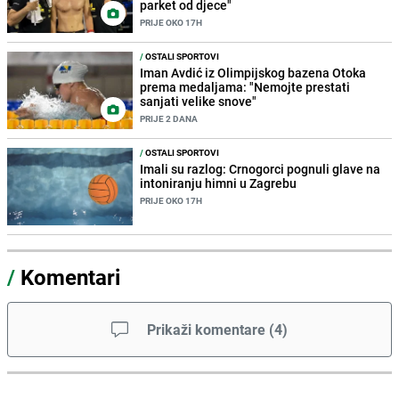
parket od djece"
PRIJE OKO 17H
/
OSTALI SPORTOVI
Iman Avdić iz Olimpijskog bazena Otoka
prema medaljama: "Nemojte prestati
sanjati velike snove"
PRIJE 2 DANA
/
OSTALI SPORTOVI
Imali su razlog: Crnogorci pognuli glave na
intoniranju himni u Zagrebu
PRIJE OKO 17H
/
Komentari
Prikaži komentare
(
4
)