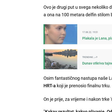
Ovo je drugi put u svega nekoliko
a ona na 100 metara delfin stilom b
17.08.22. 19:51
Plakala je Lana, pl
TRENDING
Dunav otkriva tajn
Osim fantastičnog nastupa naše La
HRT-a
koji je prenosio finalnu trku.
On je prije, za vrijeme i nakon trke
"
Kakav rezultat, kakvo plivanje. O