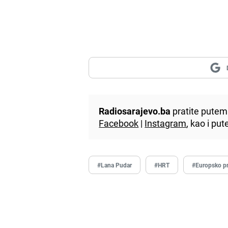
Radiosarajevo.ba
pratite putem 
Facebook
|
Instagram
, kao i p
#Lana Pudar
#HRT
#Europsko p