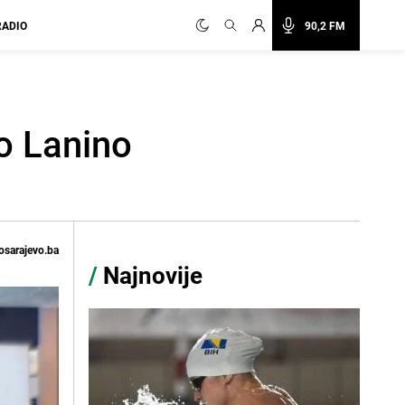
RADIO
90,2 FM
o Lanino
osarajevo.ba
/
Najnovije