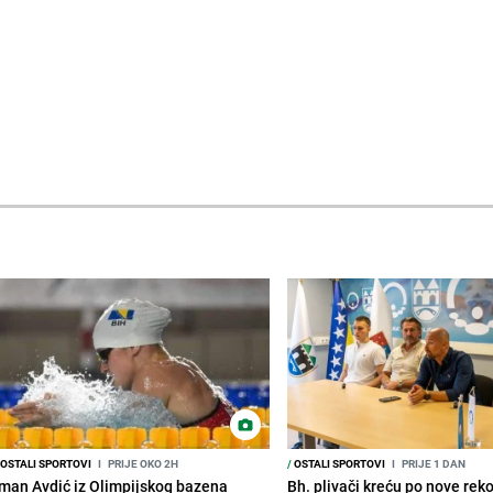
OSTALI SPORTOVI
I
PRIJE OKO 2H
/
OSTALI SPORTOVI
I
PRIJE 1 DAN
Iman Avdić iz Olimpijskog bazena
Bh. plivači kreću po nove rek