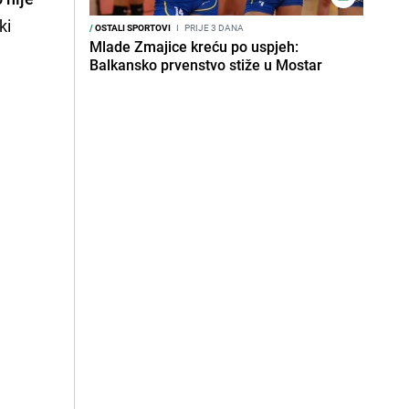
ki
/
OSTALI SPORTOVI
I
PRIJE 3 DANA
Mlade Zmajice kreću po uspjeh:
Balkansko prvenstvo stiže u Mostar