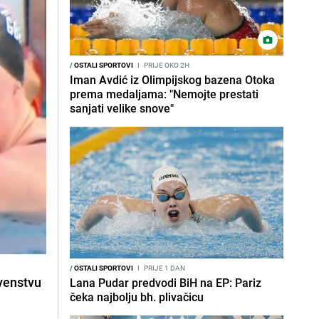
/
OSTALI SPORTOVI
I
PRIJE OKO 2H
Iman Avdić iz Olimpijskog bazena Otoka
prema medaljama: "Nemojte prestati
sanjati velike snove"
/
OSTALI SPORTOVI
I
PRIJE 1 DAN
venstvu
Lana Pudar predvodi BiH na EP: Pariz
čeka najbolju bh. plivačicu