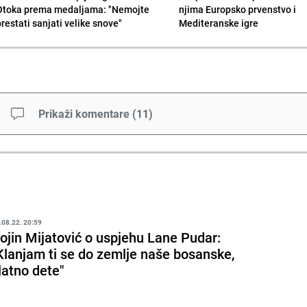
Otoka prema medaljama: "Nemojte
njima Europsko prvenstvo i
prestati sanjati velike snove"
Mediteranske igre
Prikaži komentare
(
11
)
.08.22. 20:59
ojin Mijatović o uspjehu Lane Pudar:
Klanjam ti se do zemlje naše bosanske,
latno dete"