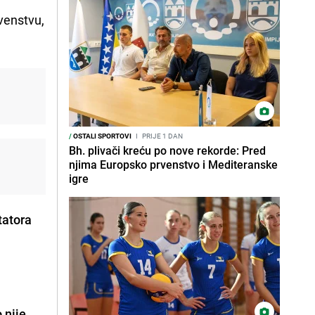
venstvu,
/
OSTALI SPORTOVI
I
PRIJE 1 DAN
Bh. plivači kreću po nove rekorde: Pred
njima Europsko prvenstvo i Mediteranske
igre
tatora
 nije