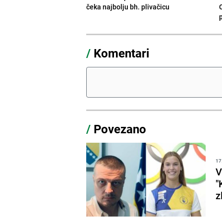
čeka najbolju bh. plivačicu
/
Komentari
/
Povezano
17
V
"
z