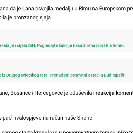
 dana da je Lana osvojila medalju u Rimu na Europskom pr
ila je bronzanog sjaja.
akala je i cijela BiH: Pogledajte kako je naša Sirena ispratila himnu
e iz Drugog svjetskog rata: Pronađeni posmrtni ostaci u Budimpešti
ne, Bosance i Hercegovce je oduševila i
reakcija komen
 'sipao' hvalospjeve na račun naše Sirene.
d samog starta krenula je u nevjerovatnom tempu, niko to