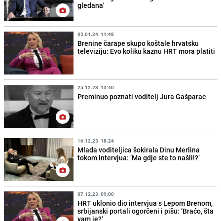
gledana'
05.01.24. 11:48
Brenine čarape skupo koštale hrvatsku
televiziju: Evo koliku kaznu HRT mora platiti
25.12.23. 13:40
Preminuo poznati voditelj Jura Gašparac
16.12.23. 18:24
Mlada voditeljica šokirala Dinu Merlina
tokom intervjua: ‘Ma gdje ste to našli!?‘
07.12.23. 09:00
HRT uklonio dio intervjua s Lepom Brenom,
srbijanski portali ogorčeni i pišu: ‘Braćo, šta
vam je?‘