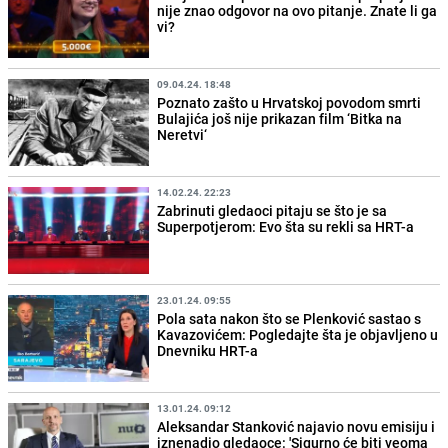
nije znao odgovor na ovo pitanje. Znate li ga
vi?
09.04.24. 18:48
Poznato zašto u Hrvatskoj povodom smrti
Bulajića još nije prikazan film ‘Bitka na
Neretvi‘
14.02.24. 22:23
Zabrinuti gledaoci pitaju se što je sa
Superpotjerom: Evo šta su rekli sa HRT-a
23.01.24. 09:55
Pola sata nakon što se Plenković sastao s
Kavazovićem: Pogledajte šta je objavljeno u
Dnevniku HRT-a
13.01.24. 09:12
Aleksandar Stanković najavio novu emisiju i
iznenadio gledaoce: 'Sigurno će biti veoma