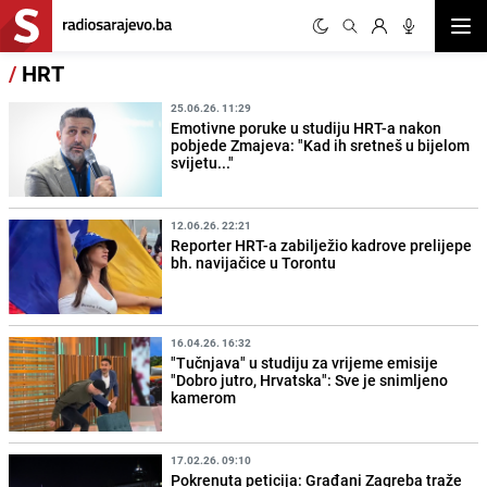
Otvor
/
HRT
25.06.26. 11:29
Emotivne poruke u studiju HRT-a nakon
pobjede Zmajeva: "Kad ih sretneš u bijelom
svijetu..."
12.06.26. 22:21
Reporter HRT-a zabilježio kadrove prelijepe
bh. navijačice u Torontu
16.04.26. 16:32
"Tučnjava" u studiju za vrijeme emisije
"Dobro jutro, Hrvatska": Sve je snimljeno
kamerom
17.02.26. 09:10
Pokrenuta peticija: Građani Zagreba traže