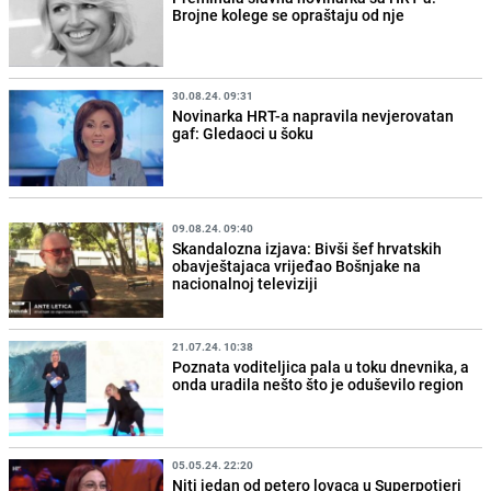
Brojne kolege se opraštaju od nje
30.08.24. 09:31
Novinarka HRT-a napravila nevjerovatan
gaf: Gledaoci u šoku
09.08.24. 09:40
Skandalozna izjava: Bivši šef hrvatskih
obavještajaca vrijeđao Bošnjake na
nacionalnoj televiziji
21.07.24. 10:38
Poznata voditeljica pala u toku dnevnika, a
onda uradila nešto što je oduševilo region
05.05.24. 22:20
Niti jedan od petero lovaca u Superpotjeri