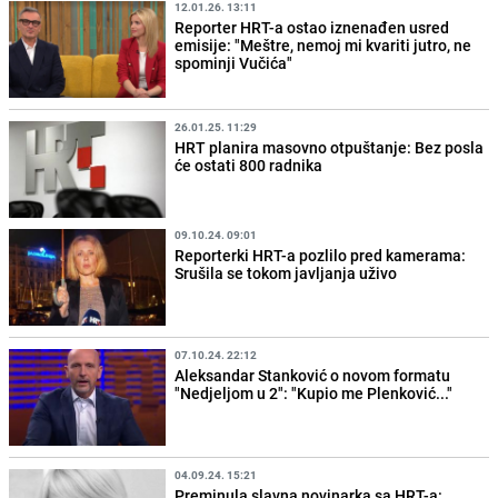
12.01.26. 13:11
Reporter HRT-a ostao iznenađen usred
emisije: "Meštre, nemoj mi kvariti jutro, ne
spominji Vučića"
26.01.25. 11:29
HRT planira masovno otpuštanje: Bez posla
će ostati 800 radnika
09.10.24. 09:01
Reporterki HRT-a pozlilo pred kamerama:
Srušila se tokom javljanja uživo
07.10.24. 22:12
Aleksandar Stanković o novom formatu
"Nedjeljom u 2": "Kupio me Plenković..."
04.09.24. 15:21
Preminula slavna novinarka sa HRT-a: