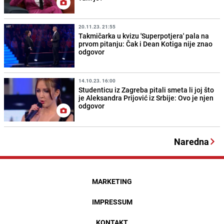
20.11.23. 21:55
Takmičarka u kvizu 'Superpotjera' pala na
prvom pitanju: Čak i Dean Kotiga nije znao
odgovor
14.10.23. 16:00
Studenticu iz Zagreba pitali smeta li joj što
je Aleksandra Prijović iz Srbije: Ovo je njen
odgovor
Naredna
MARKETING
IMPRESSUM
KONTAKT