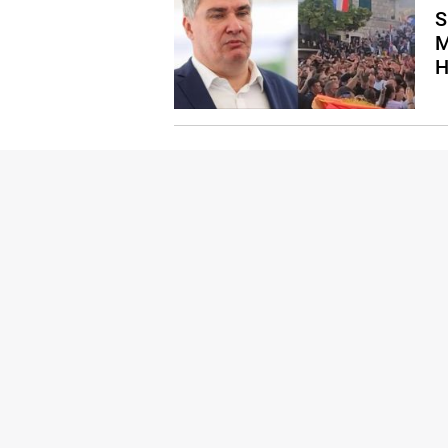
S
M
H