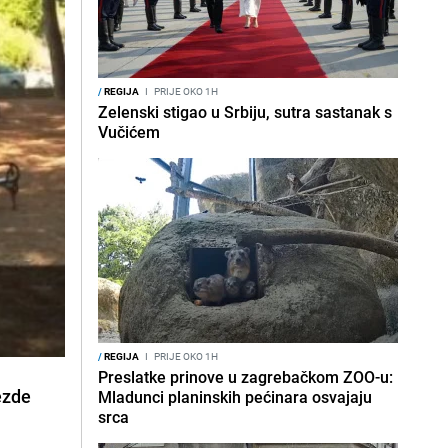
/
REGIJA
I
PRIJE OKO 1H
Zelenski stigao u Srbiju, sutra sastanak s
Vučićem
/
REGIJA
I
PRIJE OKO 1H
Preslatke prinove u zagrebačkom ZOO-u:
ezde
Mladunci planinskih pećinara osvajaju
srca