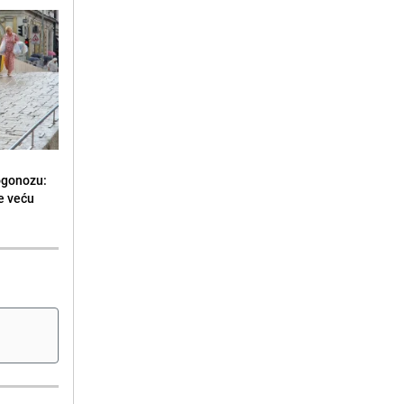
rogonozu:
e veću