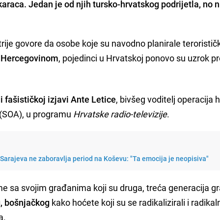
raca. Jedan je od njih tursko-hrvatskog podrijetla, no ni
strije govore da osobe koje su navodno planirale teroristič
i Hercegovinom
, pojedinci u Hrvatskoj ponovo su uzrok 
 fašističkoj izjavi Ante Letice
, bivšeg voditelj operacija 
 (SOA), u programu
Hrvatske radio-televizije
.
Sarajeva ne zaboravlja period na Koševu: "Ta emocija je neopisiva"
me sa svojim građanima koji su druga, treća generacija 
, bošnjačkog
kako hoćete koji su se radikalizirali i radikaln
a.