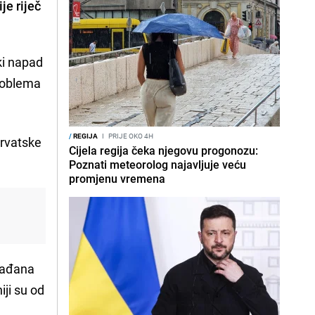
je riječ
ki napad
problema
/
REGIJA
I
PRIJE OKO 4H
hrvatske
Cijela regija čeka njegovu progonozu:
Poznati meteorolog najavljuje veću
promjenu vremena
građana
iji su od