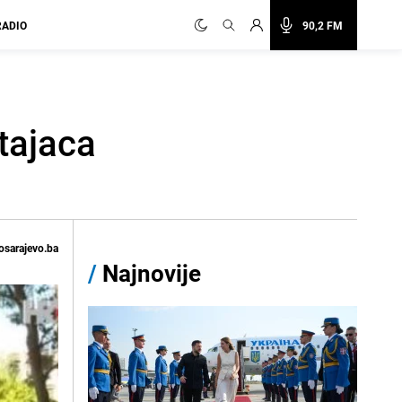
RADIO
90,2 FM
tajaca
osarajevo.ba
/
Najnovije