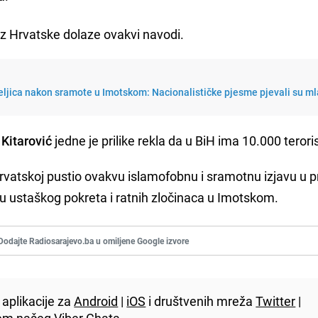
 iz Hrvatske dolaze ovakvi navodi.
ljica nakon sramote u Imotskom: Nacionalističke pjesme pjevali su ml
Kitarović
jedne je prilike rekla da u BiH ima 10.000 terori
u Hrvatskoj pustio ovakvu islamofobnu i sramotnu izjavu u
u ustaškog pokreta i ratnih zločinaca u Imotskom.
Dodajte Radiosarajevo.ba u omiljene Google izvore
aplikacije za
Android
|
iOS
i društvenih mreža
Twitter
|
utem našeg
Viber
Chata.