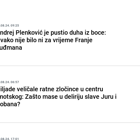
.08.24. 09:25
ndrej Plenković je pustio duha iz boce:
vako nije bilo ni za vrijeme Franje
uđmana
.08.24. 06:57
iljade veličale ratne zločince u centru
motskog: Zašto mase u deliriju slave Juru i
obana?
.08.24. 17:01