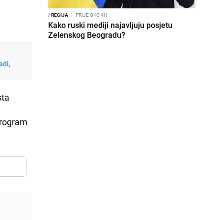
/
REGIJA
I
PRIJE OKO 4H
Kako ruski mediji najavljuju posjetu
Zelenskog Beogradu?
adi,
sta
 program