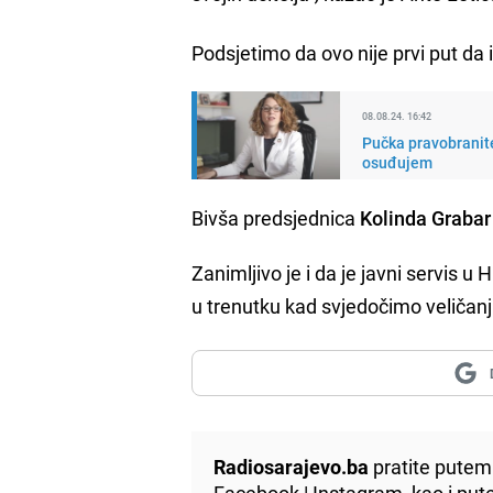
Podsjetimo da ovo nije prvi put da
08.08.24. 16:42
Pučka pravobranite
osuđujem
Bivša predsjednica
Kolinda Grabar 
Zanimljivo je i da je javni servis 
u trenutku kad svjedočimo veličanj
Radiosarajevo.ba
pratite putem 
Facebook
|
Instagram
, kao i p