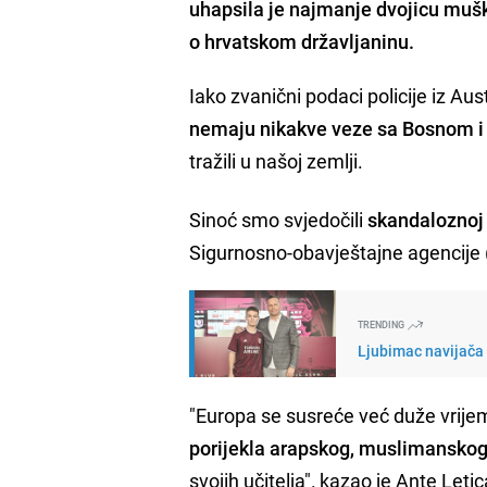
uhapsila je najmanje dvojicu muška
o hrvatskom državljaninu.
Iako zvanični podaci policije iz Au
nemaju nikakve veze sa Bosnom 
tražili u našoj zemlji.
Sinoć smo svjedočili
skandaloznoj i
Sigurnosno-obavještajne agencije
TRENDING
Ljubimac navijača 
"Europa se susreće već duže vrije
porijekla arapskog, muslimanskog
svojih učitelja"
,
kazao je Ante Letic