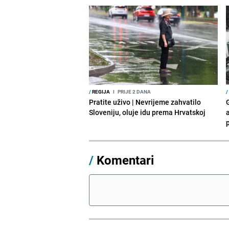
/
REGIJA
I
PRIJE 2 DANA
/
Pratite uživo | Nevrijeme zahvatilo
Sloveniju, oluje idu prema Hrvatskoj
a
p
/
Komentari