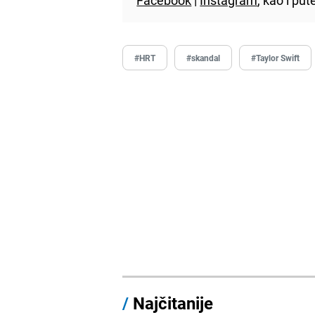
#HRT
#skandal
#Taylor Swift
/
Najčitanije