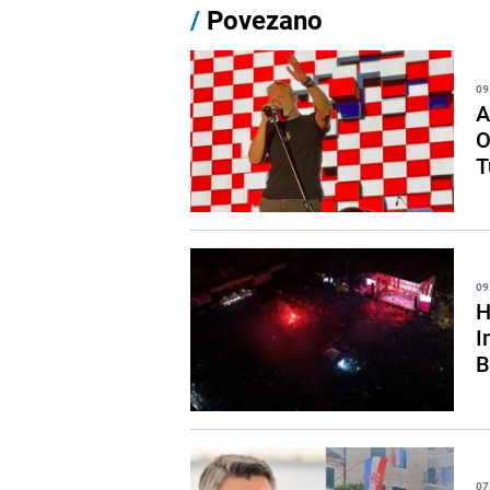
/
Povezano
09
A
O
T
09
H
I
B
07