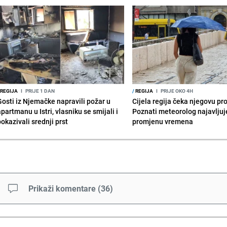
REGIJA
I
PRIJE 1 DAN
/
REGIJA
I
PRIJE OKO 4H
Gosti iz Njemačke napravili požar u
Cijela regija čeka njegovu p
partmanu u Istri, vlasniku se smijali i
Poznati meteorolog najavljuj
okazivali srednji prst
promjenu vremena
Prikaži komentare
(
36
)