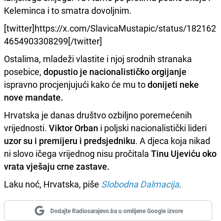
Keleminca i to smatra dovoljnim.
[twitter]https://x.com/SlavicaMustapic/status/182162
4654903308299[/twitter]
Ostalima, mladeži vlastite i njoj srodnih stranaka
posebice,
dopustio je nacionalističko orgijanje
ispravno procjenjujući kako će mu to
donijeti neke
nove mandate.
Hrvatska je danas društvo ozbiljno poremećenih
vrijednosti.
Viktor Orban
i poljski nacionalistički lideri
uzor su i premijeru i predsjedniku
. A djeca koja nikad
ni slovo ičega vrijednog nisu pročitala
Tinu Ujeviću oko
vrata vješaju crne zastave.
Laku noć, Hrvatska, piše
Slobodna Dalmacija
.
Dodajte Radiosarajevo.ba u omiljene Google izvore