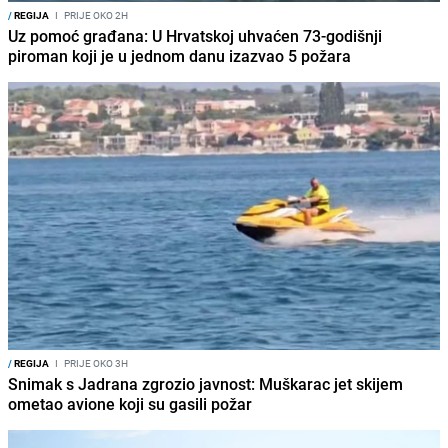
/
REGIJA
I
PRIJE OKO 2H
Uz pomoć građana: U Hrvatskoj uhvaćen 73-godišnji
piroman koji je u jednom danu izazvao 5 požara
/
REGIJA
I
PRIJE OKO 3H
Snimak s Jadrana zgrozio javnost: Muškarac jet skijem
ometao avione koji su gasili požar