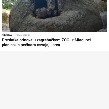
/
REGIJA
I
PRIJE OKO 4H
Preslatke prinove u zagrebačkom ZOO-u: Mladunci
planinskih pećinara osvajaju srca