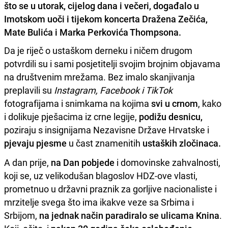
što se u utorak, cijelog dana i večeri, događalo u
Imotskom uoči i tijekom koncerta Dražena Zečića,
Mate Bulića i Marka Perkovića Thompsona.
Da je riječ o ustaškom derneku i ničem drugom
potvrdili su i sami posjetitelji svojim brojnim objavama
na društvenim mrežama. Bez imalo skanjivanja
preplavili su
Instagram, Facebook i TikTok
fotografijama i snimkama na kojima
svi u crnom
, kako
i dolikuje pješacima iz crne legije,
podižu desnicu,
poziraju s insignijama Nezavisne Države Hrvatske i
pjevaju pjesme
u čast znamenitih
ustaških zločinaca.
A dan prije,
na Dan pobjede
i domovinske zahvalnosti,
koji se, uz velikodušan blagoslov HDZ-ove vlasti,
prometnuo u državni praznik za gorljive nacionaliste i
mrzitelje svega što ima ikakve veze sa Srbima i
Srbijom,
na jednak način
paradiralo se ulicama Knina
.