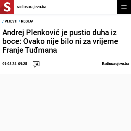
Otvor
/
VIJESTI
/
REGIJA
Andrej Plenković je pustio duha iz
boce: Ovako nije bilo ni za vrijeme
Franje Tuđmana
09.08.24. 09:25
Radiosarajevo.ba
14