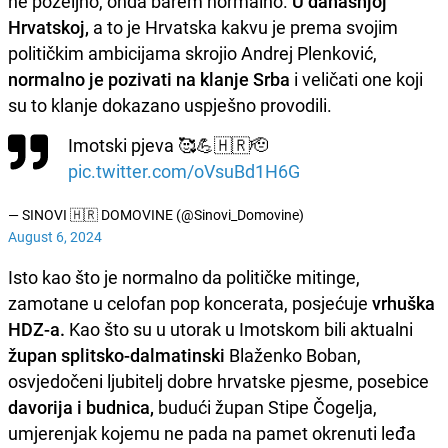
ne poželjno, onda barem normalno.
U današnjoj
Hrvatskoj,
a to je Hrvatska kakvu je prema svojim
političkim ambicijama skrojio Andrej Plenković,
normalno je pozivati na klanje Srba
i veličati one koji
su to klanje dokazano uspješno provodili.
Imotski pjeva 🥰💪🇭🇷🫡
pic.twitter.com/oVsuBd1H6G
— SINOVI 🇭🇷 DOMOVINE (@Sinovi_Domovine)
August 6, 2024
Isto kao što je normalno da političke mitinge,
zamotane u celofan pop koncerata, posjećuje
vrhuška
HDZ-a.
Kao što su u utorak u Imotskom bili aktualni
župan splitsko-dalmatinski
Blaženko Boban,
osvjedočeni ljubitelj dobre hrvatske pjesme, posebice
davorija i budnica,
budući župan Stipe Čogelja,
umjerenjak kojemu ne pada na pamet okrenuti leđa