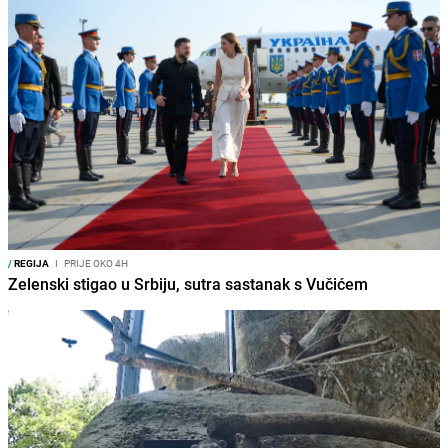
/
REGIJA
I
PRIJE OKO 4H
Zelenski stigao u Srbiju, sutra sastanak s Vučićem