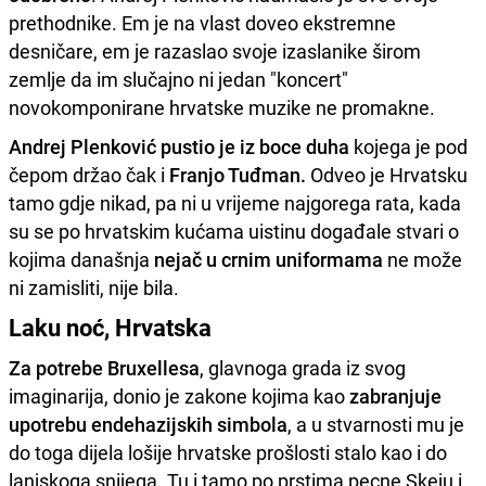
prethodnike. Em je na vlast doveo ekstremne
desničare, em je razaslao svoje izaslanike širom
zemlje da im slučajno ni jedan "koncert"
novokomponirane hrvatske muzike ne promakne.
Andrej Plenković pustio je iz boce duha
kojega je pod
čepom držao čak i
Franjo Tuđman.
Odveo je Hrvatsku
tamo gdje nikad, pa ni u vrijeme najgorega rata, kada
su se po hrvatskim kućama uistinu događale stvari o
kojima današnja
nejač u crnim uniformama
ne može
ni zamisliti, nije bila.
Laku noć, Hrvatska
Za potrebe Bruxellesa
, glavnoga grada iz svog
imaginarija, donio je zakone kojima kao
zabranjuje
upotrebu endehazijskih simbola
, a u stvarnosti mu je
do toga dijela lošije hrvatske prošlosti stalo kao i do
lanjskoga snijega. Tu i tamo po prstima pecne Skeju i