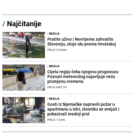
/
Najčitanije
/
REGIJA
Pratite uživo | Nevrijeme zahvatilo
Sloveniju, oluje idu prema Hrvatskoj
PRIJE 2 DANA
/
REGIJA
Cijela regija čeka njegovu progonozu:
Poznati meteorolog najavljuje veću
promjenu vremena
PRIJE OKO 7H
/
REGIJA
Gosti iz Njemačke napravili požar u
apartmanu u Istri, vlasniku se smijali i
pokazivali srednji prst
PRIJE 1 DAN