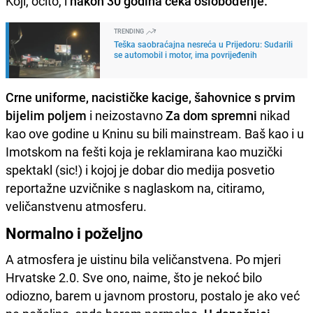
Koji, očito, i
nakon 30 godina čeka oslobođenje.
TRENDING
Teška saobraćajna nesreća u Prijedoru: Sudarili
se automobil i motor, ima povrijeđenih
Crne uniforme, nacističke kacige, šahovnice s prvim
bijelim poljem
i neizostavno
Za dom spremni
nikad
kao ove godine u Kninu su bili mainstream. Baš kao i u
Imotskom na fešti koja je reklamirana kao muzički
spektakl (sic!) i kojoj je dobar dio medija posvetio
reportažne uzvičnike s naglaskom na, citiramo,
veličanstvenu atmosferu.
Normalno i poželjno
A atmosfera je uistinu bila veličanstvena. Po mjeri
Hrvatske 2.0. Sve ono, naime, što je nekoć bilo
odiozno, barem u javnom prostoru, postalo je ako već