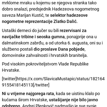
mrklome mraku u kojemu se njegova stranka tako
dobro snalazi, predsjednik Hadezeova nogometnog
saveza Marijan Kustić, te
selektor hadezeove
nogometne reprezentacije Zlatko Dalić.
Ustaški derneci do jučer su bili
rezervisani za
navijačke tribine i seoska gumna
, ponajprije ona u
dalmatinskom zabrđu, a od utorka 6. augusta, oni su i
službeno postali
dio proslave Dana pobjede
,
domovinske zahvalnosti i hrvatskih branitelja.
Pod visokim pokroviteljstvom Vlade Republike
Hrvatske.
[twitter]https://x.com/SlavicaMustapic/status/182164
9155418145113[/twitter]
Ni u vrijeme najgorega rata
, kada se uistinu klalo po
kućama širom Hrvatske,
ustašijanje nije bilo javno
odobreno
. Andrej Plenković nadmašio je sve svoje