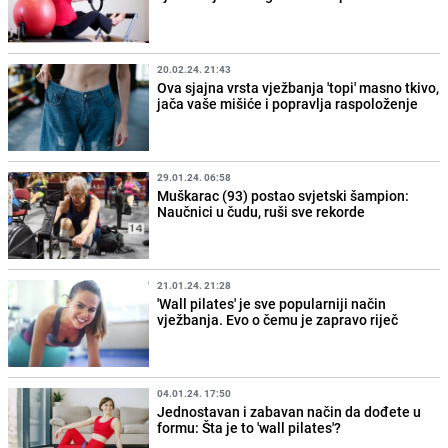
20.02.24. 21:43
Ova sjajna vrsta vježbanja 'topi' masno tkivo,
jača vaše mišiće i popravlja raspoloženje
29.01.24. 06:58
Muškarac (93) postao svjetski šampion:
Naučnici u čudu, ruši sve rekorde
21.01.24. 21:28
'Wall pilates' je sve popularniji način
vježbanja. Evo o čemu je zapravo riječ
04.01.24. 17:50
Jednostavan i zabavan način da dođete u
formu: Šta je to 'wall pilates'?