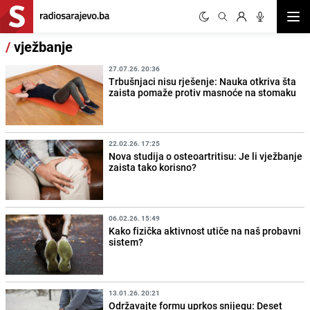
Otvor
/
vježbanje
27.07.26. 20:36
Trbušnjaci nisu rješenje: Nauka otkriva šta
zaista pomaže protiv masnoće na stomaku
22.02.26. 17:25
Nova studija o osteoartritisu: Je li vježbanje
zaista tako korisno?
06.02.26. 15:49
Kako fizička aktivnost utiče na naš probavni
sistem?
13.01.26. 20:21
Održavajte formu uprkos snijegu: Deset