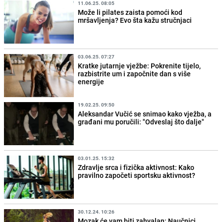
11.06.25. 08:05
Može li pilates zaista pomoći kod
mršavljenja? Evo šta kažu stručnjaci
03.06.25. 07:27
Kratke jutarnje vježbe: Pokrenite tijelo,
razbistrite um i započnite dan s više
energije
19.02.25. 09:50
Aleksandar Vučić se snimao kako vježba, a
građani mu poručili: "Odveslaj što dalje"
03.01.25. 15:32
Zdravlje srca i fizička aktivnost: Kako
pravilno započeti sportsku aktivnost?
30.12.24. 10:26
Mozak će vam biti zahvalan: Naučnici