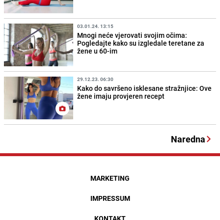
03.01.24. 13:15
Mnogi neće vjerovati svojim očima:
Pogledajte kako su izgledale teretane za
žene u 60-im
29.12.23. 06:30
Kako do savršeno isklesane stražnjice: Ove
žene imaju provjeren recept
Naredna
MARKETING
IMPRESSUM
KONTAKT