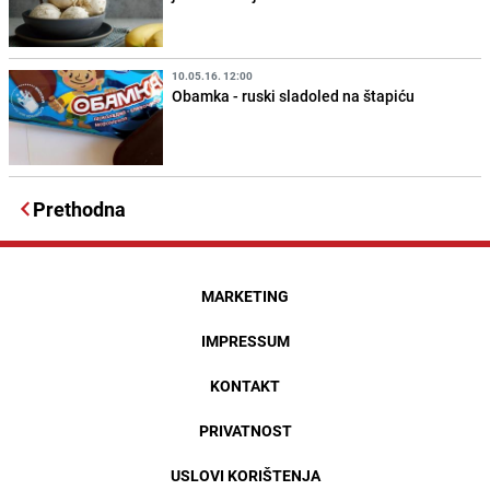
10.05.16. 12:00
Obamka - ruski sladoled na štapiću
Prethodna
MARKETING
IMPRESSUM
KONTAKT
PRIVATNOST
USLOVI KORIŠTENJA