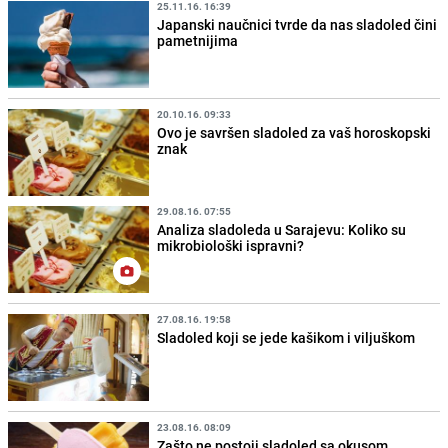
25.11.16. 16:39
Japanski naučnici tvrde da nas sladoled čini
pametnijima
20.10.16. 09:33
Ovo je savršen sladoled za vaš horoskopski
znak
29.08.16. 07:55
Analiza sladoleda u Sarajevu: Koliko su
mikrobiološki ispravni?
27.08.16. 19:58
Sladoled koji se jede kašikom i viljuškom
23.08.16. 08:09
Zašto ne postoji sladoled sa okusom