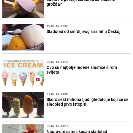
grožđa?
10.08.16. 11:09
Sladoled od smrdljivog sira hit u Češkoj
30.07.16. 14:41
Ovo su najbolje ledene slastice širom
svijeta
21.07.16. 14:01
Skoro šest miliona ljudi gledalo je koji će se
sladoled prvo istopiti
06.07.16. 10:14
Napravite sami ukusan sladoled