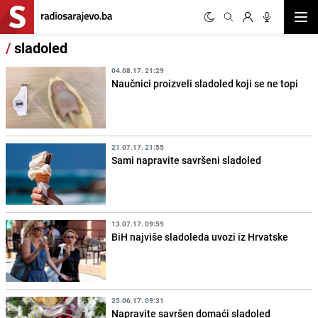
Otvor
/
sladoled
04.08.17. 21:29
Naučnici proizveli sladoled koji se ne topi
21.07.17. 21:55
Sami napravite savršeni sladoled
13.07.17. 09:59
BiH najviše sladoleda uvozi iz Hrvatske
25.06.17. 09:31
Napravite savršen domaći sladoled