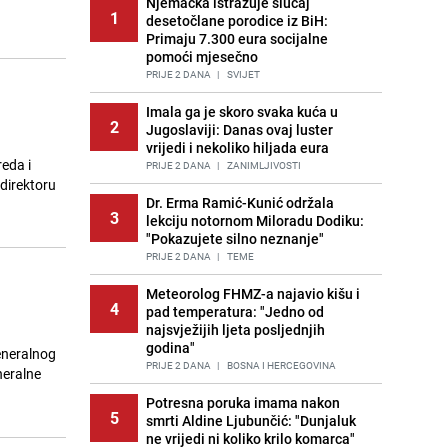
Njemačka istražuje slučaj
1
desetočlane porodice iz BiH:
Primaju 7.300 eura socijalne
pomoći mjesečno
PRIJE 2 DANA
|
SVIJET
Imala ga je skoro svaka kuća u
2
Jugoslaviji: Danas ovaj luster
vrijedi i nekoliko hiljada eura
eda i
PRIJE 2 DANA
|
ZANIMLJIVOSTI
direktoru
Dr. Erma Ramić-Kunić održala
3
lekciju notornom Miloradu Dodiku:
"Pokazujete silno neznanje"
PRIJE 2 DANA
|
TEME
Meteorolog FHMZ-a najavio kišu i
4
pad temperatura: "Jedno od
najsvježijih ljeta posljednjih
godina"
eneralnog
PRIJE 2 DANA
|
BOSNA I HERCEGOVINA
neralne
Potresna poruka imama nakon
5
smrti Aldine Ljubunčić: "Dunjaluk
ne vrijedi ni koliko krilo komarca"