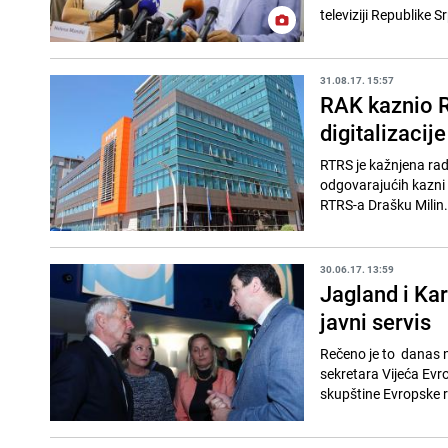
televiziji Republike Sr
31.08.17. 15:57
RAK kaznio 
digitalizacije
RTRS je kažnjena rad
odgovarajućih kazni 
RTRS-a Drašku Milin.
30.06.17. 13:59
Jagland i Ka
javni servis
Rečeno je to danas 
sekretara Vijeća Ev
skupštine Evropske ra