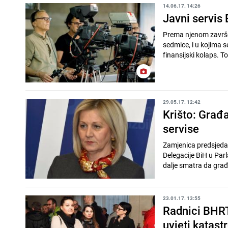
14.06.17. 14:26
Javni servis
Prema njenom završetk
sedmice, i u kojima 
finansijski kolaps. T
29.05.17. 12:42
Krišto: Građa
servise
Zamjenica predsjeda
Delegacije BiH u Parl
dalje smatra da građ
23.01.17. 13:55
Radnici BHRT-
uvjeti katast