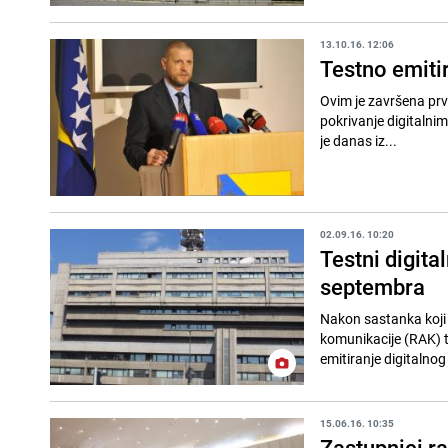
13.10.16. 12:06
Testno emitir
Ovim je završena prva
pokrivanje digitalnim
je danas iz...
02.09.16. 10:20
Testni digita
septembra
Nakon sastanka koji s
komunikacije (RAK) t
emitiranje digitalnog 
15.06.16. 10:35
Zastupnici r