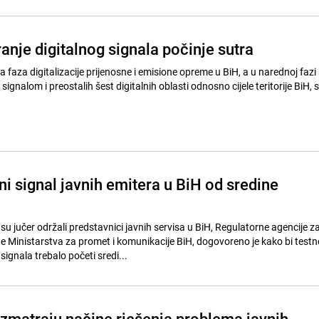
anje digitalnog signala počinje sutra
 faza digitalizacije prijenosne i emisione opreme u BiH, a u narednoj fazi 
 signalom i preostalih šest digitalnih oblasti odnosno cijele teritorije BiH
lni signal javnih emitera u BiH od sredine
u jučer održali predstavnici javnih servisa u BiH, Regulatorne agencije z
e Ministarstva za promet i komunikacije BiH, dogovoreno je kako bi testn
signala trebalo početi sredi...
azmatraju načine rješenja problema javnih