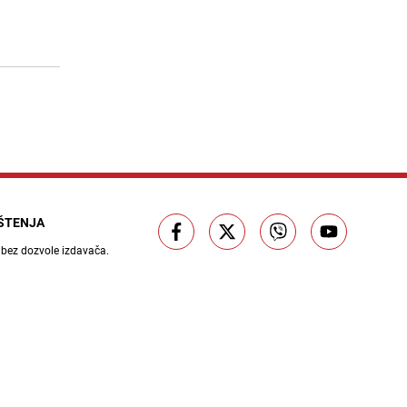
Dua Lipa otvorila biblioteku
15
zabranjenih knjiga u čuvenoj
knjižari u Portugalu
26.07.26. 16:01
|
MUZIKA/FILM/LEKTIRA
IŠTENJA
 bez dozvole izdavača.