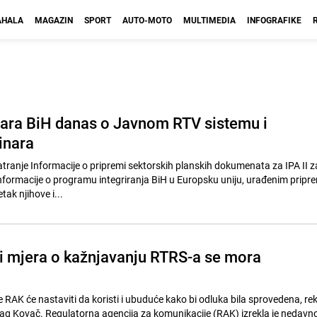
HALA
MAGAZIN
SPORT
AUTO-MOTO
MULTIMEDIA
INFOGRAFIKE
tara BiH danas o Javnom RTV sistemu i
inara
atranje Informacije o pripremi sektorskih planskih dokumenata za IPA II z
nformacije o programu integriranja BiH u Europsku uniju, urađenim pripr
ak njihove i...
i mjera o kažnjavanju RTRS-a se mora
 RAK će nastaviti da koristi i ubuduće kako bi odluka bila sprovedena, rek
ag Kovač. Regulatorna agencija za komunikacije (RAK) izrekla je nedavn