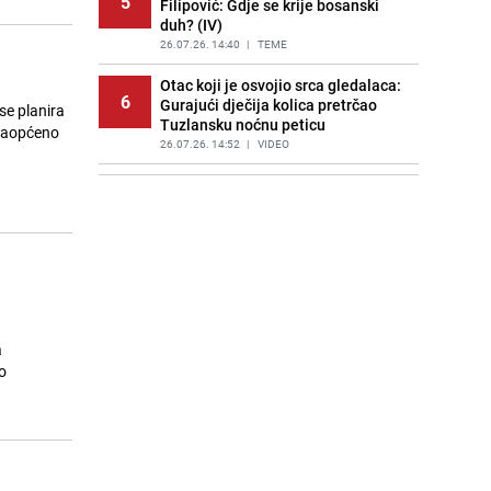
5
Filipović: Gdje se krije bosanski
duh? (IV)
26.07.26. 14:40
|
TEME
Otac koji je osvojio srca gledalaca:
6
Gurajući dječija kolica pretrčao
se planira
Tuzlansku noćnu peticu
, saopćeno
26.07.26. 14:52
|
VIDEO
Kolektiv bolnice u Zenici se
7
oprostio od Melihe Čaušević:
"Svakodnevno je pomjerala
granice"
26.07.26. 15:08
|
BOSNA I HERCEGOVINA
Članovi GSS-a Zenica u tišini čekaju
8
vijesti: "Ovo je tragedija, bili su
iskusni planinari"
a
26.07.26. 15:21
|
BOSNA I HERCEGOVINA
o
Ruski alpinista otkrio mogući uzrok
9
pogibije Zeničana na Elbrusu:
Jedna odluka bila je kobna
26.07.26. 15:31
|
SVIJET