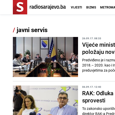
VIJESTI
BIZNIS
METROMA
/
javni servis
26.09.17. 08:33
Vijeće minis
položaju nov
Predviđeno je i razm
2018.– 2020. kao i I
preduvjetima za počet
06.09.17. 12:40
RAK: Odluka 
sprovesti
To zakonsko uporište
direktor RAK-a Predr