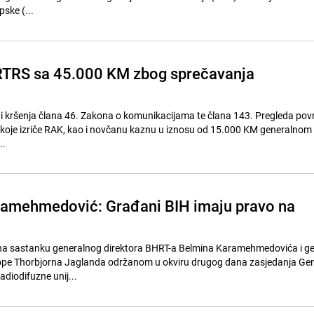
pske (...
RTRS sa 45.000 KM zbog sprečavanja
i kršenja člana 46. Zakona o komunikacijama te člana 143. Pregleda povr
koje izriče RAK, kao i novčanu kaznu u iznosu od 15.000 KM generalnom 
..
ramehmedović: Građani BIH imaju pravo na
na sastanku generalnog direktora BHRT-a Belmina Karamehmedovića i g
rope Thorbjorna Jaglanda održanom u okviru drugog dana zasjedanja Ge
diodifuzne unij...