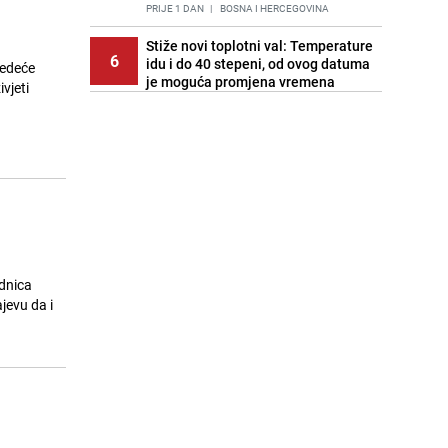
PRIJE 1 DAN
|
BOSNA I HERCEGOVINA
Stiže novi toplotni val: Temperature
6
idu i do 40 stepeni, od ovog datuma
jedeće
je moguća promjena vremena
vjeti
PRIJE OKO 20H
|
BOSNA I HERCEGOVINA
Cijela regija čeka njegovu
7
progonozu: Poznati meteorolog
najavljuje veću promjenu vremena
PRIJE 1 DAN
|
REGIJA
Stručnjaci upozoravaju: Izrael ulaže
8
milione kako bi utjecao na
odgovore ChatGPT-a o Gazi
PRIJE 2 DANA
|
SVIJET
dnica
jevu da i
Kako očistiti staklo od tuš-kabina:
9
Jednostavni savjeti za očuvanje
sjaja
PRIJE 2 DANA
|
ŽIVOT I STIL
Pratite uživo | Nevrijeme zahvatilo
10
Split, kiša ide prema BiH
PRIJE OKO 20H
|
REGIJA