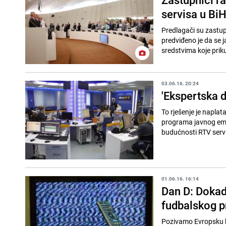
servisa u Bi
Predlagači su zastup
predviđeno je da se ja
sredstvima koje priku
03.06.16. 20:24
'Ekspertska d
To rješenje je naplat
programa javnog emit
budućnosti RTV servi
01.06.16. 16:14
Dan D: Dokad
fudbalskog p
Pozivamo Evropsku ko