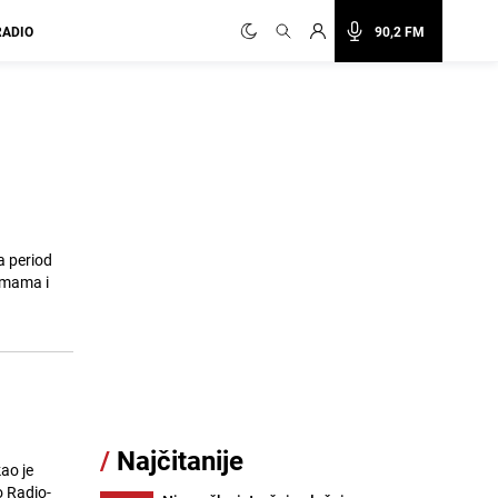
RADIO
90,2 FM
a period
emama i
/
Najčitanije
ao je
o Radio-