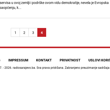
servisa u ovoj zemlji i podrške ovom vidu demokratije, nevela je Evropska
saopćenju, k...
1
2
3
4
G
IMPRESSUM
KONTAKT
PRIVATNOST
USLOVI KOR
7. - 2026.
radiosarajevo.ba
. Sva prava pridržana. Zabranjeno preuzimanje sadržaja