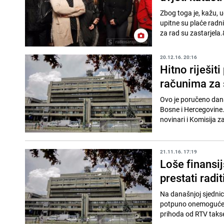
Zbog toga je, kažu, u
upitne su plaće radni
za rad su zastarjela.
20.12.16. 20:16
Hitno riješit
računima za 
Ovo je poručeno dana
Bosne i Hercegovine.
novinari i Komisija z
21.11.16. 17:19
Loše finansi
prestati radit
Na današnjoj sjednic
potpuno onemogućena
prihoda od RTV takse, 