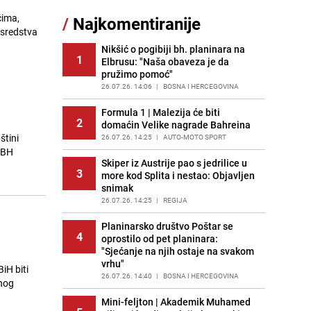
čima,
/
Najkomentiranije
Lažne novčanice preplavljuju
 sredstva
11
tržište: Ove eure najčešće
pokušavaju podvaliti
Nikšić o pogibiji bh. planinara na
1
Elbrusu: "Naša obaveza je da
PRIJE OKO 22H
|
SVIJET
pružimo pomoć"
Imate tikvice i piletinu? Napravite
26.07.26. 14:06
|
BOSNA I HERCEGOVINA
12
ovaj brzi ručak iz jedne tave
Formula 1 | Malezija će biti
PRIJE 1 DAN
|
RECEPTI
2
domaćin Velike nagrade Bahreina
štini
Recept za brze uštipke: Ne upijaju
26.07.26. 14:25
|
AUTO-MOTO SPORT
13
ulje i gotovi su za 30 minuta
 BH
Skiper iz Austrije pao s jedrilice u
PRIJE 1 DAN
|
RECEPTI
3
more kod Splita i nestao: Objavljen
snimak
Jedan od najvećih gradova nije na
14
listi: Ovo su lokacije prvih Lidl
26.07.26. 14:25
|
REGIJA
prodavnica u BiH
Planinarsko društvo Poštar se
PRIJE 1 DAN
|
BOSNA I HERCEGOVINA
4
oprostilo od pet planinara:
"Sjećanje na njih ostaje na svakom
Užas u bh. susjedstvu, mladići
15
vrhu"
bludničili nad maloljetnicom i sve
iH biti
snimali: "Stari te gleda u lajvu"
26.07.26. 14:40
|
BOSNA I HERCEGOVINA
vnog
PRIJE 2 DANA
|
REGIJA
Mini-feljton | Akademik Muhamed