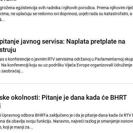
grožena egzistencija svih radnika i njihovih porodica. Prema njihovim rije
cima, ne uplaćuju se redovno svi doprinosi, uvjeti rada su katastrofalni, a
&...
i pitanje javnog servisa: Naplata pretplate na
struju
s s konferencije o javnim RTV servisima održanoj u Parlamentarnoj skup
 Na konferenciji koju su uz podršku Vijeća Evrope organizovali Udruženje
a saobraćaj...
jske okolnosti: Pitanje je dana kada će BHRT
i
i Upravnog odbora BHRT-a zaključeno je i da je pitanje dana kada će RTV B
 da obavlja svoju funkciju. Naravno, najveći razlog je smanjenje osno
koji je manji za...