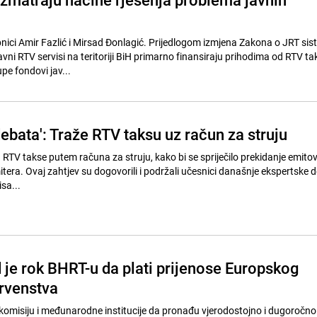
H
nici Amir Fazlić i Mirsad Đonlagić. Prijedlogom izmjena Zakona o JRT si
vni RTV servisi na teritoriji BiH primarno finansiraju prihodima od RTV taks
pe fondovi jav...
ebata': Traže RTV taksu uz račun za struju
a RTV takse putem računa za struju, kako bi se spriječilo prekidanje emito
era. Ovaj zahtjev su dogovorili i podržali učesnici današnje ekspertske 
sa...
 je rok BHRT-u da plati prijenose Europskog
rvenstva
misiju i međunarodne institucije da pronađu vjerodostojno i dugoročno 