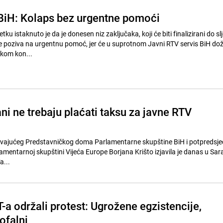
 BiH: Kolaps bez urgentne pomoći
u istaknuto je da je donesen niz zaključaka, koji će biti finalizirani do sl
se poziva na urgentnu pomoć, jer će u suprotnom Javni RTV servis BiH doži
okom kon...
ni ne trebaju plaćati taksu za javne RTV
vajućeg Predstavničkog doma Parlamentarne skupštine BiH i potpredsje
amentarnoj skupštini Vijeća Europe Borjana Krišto izjavila je danas u Sara
a...
a održali protest: Ugrožene egzistencije,
rofalni