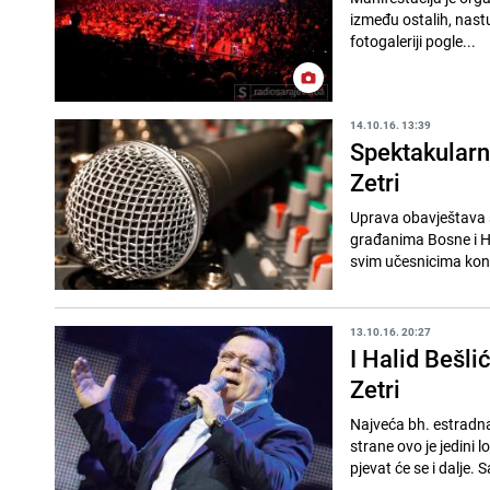
između ostalih, nastu
fotogaleriji pogle...
14.10.16. 13:39
Spektakularni
Zetri
Uprava obavještava sv
građanima Bosne i H
svim učesnicima konc
13.10.16. 20:27
I Halid Bešl
Zetri
Najveća bh. estradna
strane ovo je jedini
pjevat će se i dalje. S