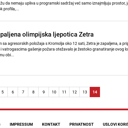
ažu da nemaju upliva u programski sadržaj već samo iznajmljuju prostor, j
profila,...
paljena olimpijska ljepotica Zetra
sa agresorskih položaja s Kromolja oko 12 sati, Zetra je zapaljena, a pr
e i vatrogascima gašenje požara otežavalo je žestoko granatiranje ovog lo
nu obi...
5
6
7
8
9
10
11
12
13
14
G
IMPRESSUM
KONTAKT
PRIVATNOST
USLOVI KOR