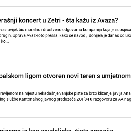
ašnji koncert u Zetri - šta kažu iz Avaza?
 Avaz uvijek bio moralno i društveno odgovorna kompanija koja je suosjeća
rugih, Uprava Avaz-roto pressa, kako se navodi, donijela je danas odluk
 ko...
balskom ligom otvoren novi teren s umjetnom
ing službe Kantonalnog javnog preduzeća ZOI '84 u razgovoru za AA nagl
pjesma je kao sevdalinka, čista emocija