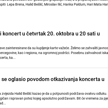
piti Lepa Brena, Halid Bešlić, Miroslav Ilić, Hanka Paldum, Hari Mata Hari
 koncert u četvrtak 20. oktobra u 20 sati u
e zainteresirane da su kupljenje karte važeće. Želimo se zahvaliti javnost
ercegovine, kao i regiona, na ogromnoj podršci. Posebnu zahvalnost is
erta, ka...
ić se oglasio povodom otkazivanja koncerta u
 zvijezda Halid Bešlić kazao je da u potpunosti podržava ovakvu odluku. 
 logičan i ispravan potez kojeg apsolutno podržavam. Bit će vremena za pj
ad...