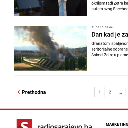
okriljem radi Zetra k
putem svog Facebook 
21.05.16. 08:44
Dan kad je za
Granatom ispaljenom 
Teritorijalne odbran
Snimci Zetre u plame
Prethodna
...
1
2
MARKETIN