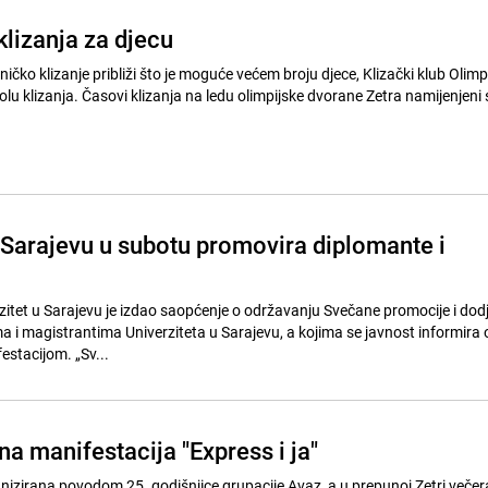
klizanja za djecu
ničko klizanje približi što je moguće većem broju djece, Klizački klub Olimp
lu klizanja. Časovi klizanja na ledu olimpijske dvorane Zetra namijenjeni 
u Sarajevu u subotu promovira diplomante i
tet u Sarajevu je izdao saopćenje o održavanju Svečane promocije i dodj
 i magistrantima Univerziteta u Sarajevu, a kojima se javnost informira 
estacijom. „Sv...
na manifestacija "Express i ja"
anizirana povodom 25. godišnjice grupacije Avaz, a u prepunoj Zetri večer