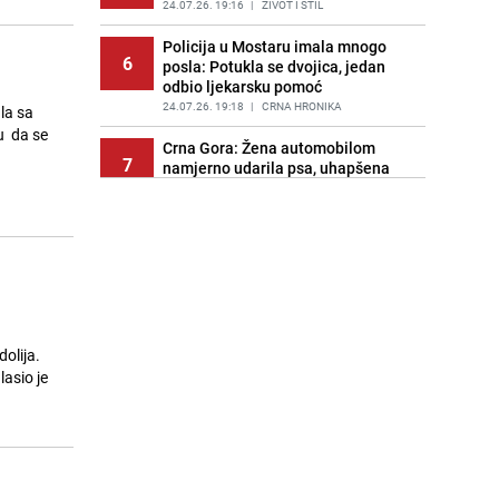
PRIJE 2 DANA
24.07.26. 19:16
|
SVIJET
|
ŽIVOT I STIL
Policija u Mostaru imala mnogo
6
posla: Potukla se dvojica, jedan
odbio ljekarsku pomoć
24.07.26. 19:18
|
CRNA HRONIKA
la sa
u da se
Crna Gora: Žena automobilom
7
namjerno udarila psa, uhapšena
dok je bježala iz zemlje
24.07.26. 19:23
|
REGIJA
Demokratska fronta o odluci Suda
8
BiH: Potvrđena neistinitost tzv.
'legitimnog predstavljanja'
24.07.26. 19:25
|
BOSNA I HERCEGOVINA
Savez kolumnista | Ćurak: Tišino,
9
možeš li me čuti
asio je
24.07.26. 19:35
|
JA MISLIM
Željezničar remizirao s Rudešom u
10
pripremnoj utakmici za novu
sezonu
24.07.26. 19:45
|
NOGOMET