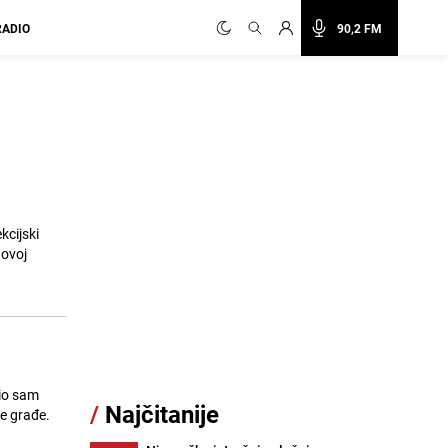
RADIO
90,2 FM
kcijski
 ovoj
bio sam
/
Najčitanije
ke građe.