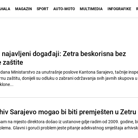
HALA
MAGAZIN
SPORT
AUTO-MOTO
MULTIMEDIA
INFOGRAFIKE
 najavljeni događaji: Zetra beskorisna bez
 zaštite
o dana Ministarstvo za unutrašnje poslove Kantona Sarajevo, tačnije inspe
nu zaštitu, donijeli su odluku o zabrani održavanja svih javnih skupova u
klone...
rhiv Sarajevo mogao bi biti premješten u Zetru
sam na mjesto direktora došao iz ustanove gdje radim od 2009. godine, 
blema. Glavni i gorući problem jeste pitanje adekvatnog smještaja arhivs