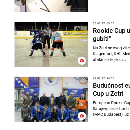
25.02.17. 08:05
Rookie Cup u
gubiti"
Na Zetri se ovog vik
Klagenfurt, KHL Med
utakmice koje su...
24.02.17. 16:09
Budućnost eu
Cup u Zetri
European Rookie Cup
Sarajevu će se borit
(MAC Budapest), uz 