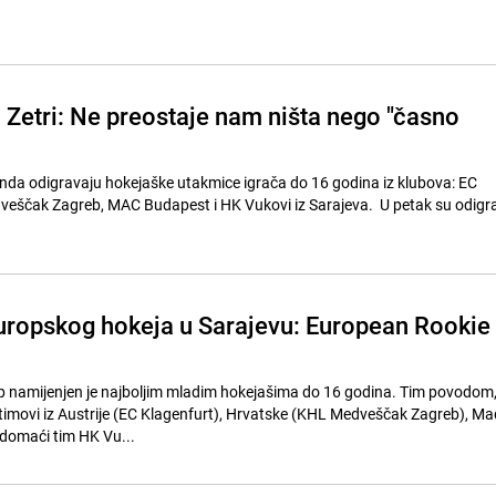
 Zetri: Ne preostaje nam ništa nego "časno
enda odigravaju hokejaške utakmice igrača do 16 godina iz klubova: EC
veščak Zagreb, MAC Budapest i HK Vukovi iz Sarajeva. U petak su odigr
ropskog hokeja u Sarajevu: European Rookie
 namijenjen je najboljim mladim hokejašima do 16 godina. Tim povodom,
i timovi iz Austrije (EC Klagenfurt), Hrvatske (KHL Medveščak Zagreb), M
domaći tim HK Vu...