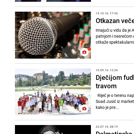
13.10.16. 17:42
Otkazan večer
Imajući u vidu da je
patnjom i nesrećom d
otkaže spektakularni
10.09.16. 12:26
Dječijom fud
travom
Riječ je o terenu napravljenom na mjestu nekadašnje vanjske piste za brzo klizanje, javlja Anadolija.
Suad Jusić iz market
kako je pre...
22.07.16. 08:19
Dalmatinska 