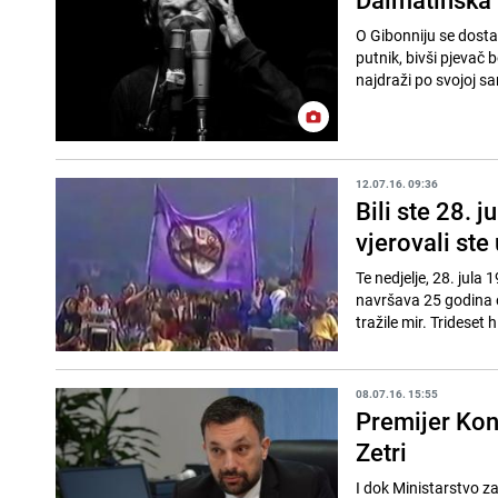
O Gibonniju se dosta
putnik, bivši pjevač
najdraži po svojoj sa
12.07.16. 09:36
Bili ste 28. 
vjerovali ste
Te nedjelje, 28. jula 
navršava 25 godina o
tražile mir. Trideset hi
08.07.16. 15:55
Premijer Kon
Zetri
I dok Ministarstvo z