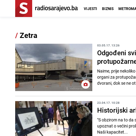
VIJESTI
BIZNIS
METROMA
/
Zetra
03.05.17. 13:26
Odgođeni svi
protupožarne
Naime, prije nekolik
organi za protupožar
dvorani, dok se ne ot
23.04.17. 10:28
Historijski a
"S obzirom na to da 
upoznat o većini pro
Naši kapacitet...