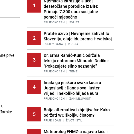
Njemačka istražuje slučaj
1
desetočlane porodice iz BiH:
Primaju 7.300 eura socijalne
pomoći mjesečno
PRIJE OKO 21H
|
SVIJET
Pratite uživo | Nevrijeme zahvatilo
2
Sloveniju, oluje idu prema Hrvatskoj
PRIJE 2 DANA
|
REGIJA
ane prve
Dr. Erma Ramić-Kunić održala
3
lekciju notornom Miloradu Dodiku:
"Pokazujete silno neznanje"
PRIJE OKO 19H
|
TEME
Imala ga je skoro svaka kuća u
4
Jugoslaviji: Danas ovaj luster
vrijedi i nekoliko hiljada eura
PRIJE OKO 12H
|
ZANIMLJIVOSTI
 u
Bolja alternativa izbjeljivaču: Kako
ađarske
5
održati WC školjku čistom?
PRIJE 1 DAN
|
ŽIVOT I STIL
Meteorolog FHMZ-a najavio kišu i