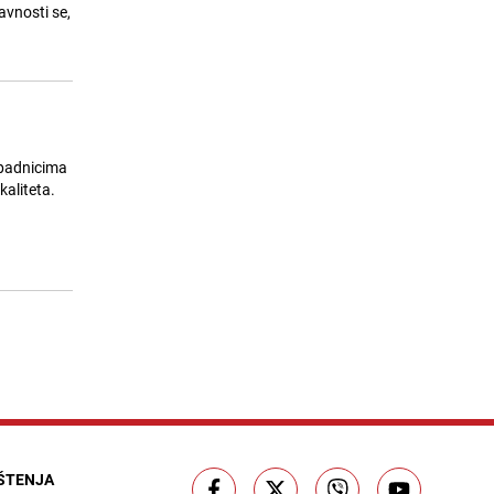
24.07.26. 20:22
|
LOKALNE TEME
avnosti se,
ipadnicima
kaliteta.
IŠTENJA