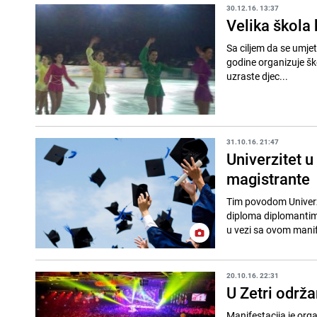
30.12.16. 13:37
Velika škola 
Sa ciljem da se umjet
godine organizuje ško
uzraste djec...
31.10.16. 21:47
Univerzitet 
magistrante
Tim povodom Univerzi
diploma diplomantima
u vezi sa ovom manif
20.10.16. 22:31
U Zetri održa
Manifestacija je org