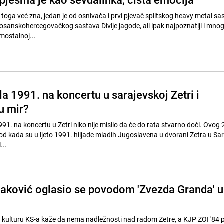
 toga već zna, jedan je od osnivača i prvi pjevač splitskog heavy metal s
 bosanskohercegovačkog sastava Divlje jagode, ali ipak najpoznatiji i mno
mostalnoj...
jula 1991. na koncertu u sarajevskoj Zetri i
 u mir?
1991. na koncertu u Zetri niko nije mislio da će do rata stvarno doći. Ovog 2
d kada su u ljeto 1991. hiljade mladih Jugoslavena u dvorani Zetra u Sa
...
aković oglasio se povodom 'Zvezda Granda' u
a kulturu KS-a kaže da nema nadležnosti nad radom Zetre, a KJP ZOI '84 p