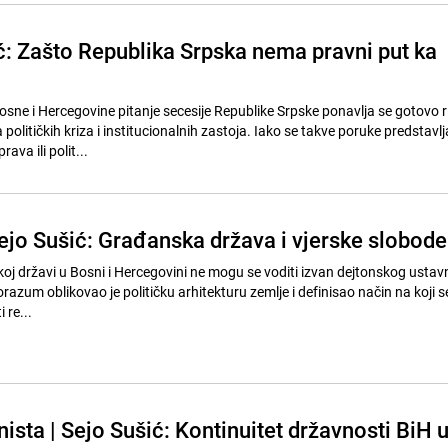
ić: Zašto Republika Srpska nema pravni put ka
sne i Hercegovine pitanje secesije Republike Srpske ponavlja se gotovo r
političkih kriza i institucionalnih zastoja. Iako se takve poruke predstavlj
ava ili polit...
Sejo Sušić: Građanska država i vjerske slobode
j državi u Bosni i Hercegovini ne mogu se voditi izvan dejtonskog ustav
razum oblikovao je političku arhitekturu zemlje i definisao način na koji se
i re...
sta | Sejo Sušić: Kontinuitet državnosti BiH 