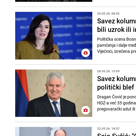
30.05.26. 08:52
Savez kolumnis
bili uzrok ili
Politička scena Bosne
pamćenja i dalje međ
Vijećnici, izrečena p
28.05.26. 13:09
Savez kolumnis
politički ble
Dragan Čović je ponov
HDZ-a već 35 godina" n
pregovarački adut ili
22.05.26. 18:57
Sejo Sušić: 