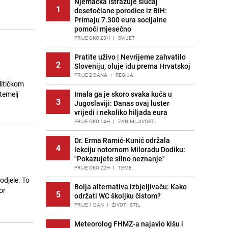
Njemačka istražuje slučaj
1
desetočlane porodice iz BiH:
Primaju 7.300 eura socijalne
pomoći mjesečno
PRIJE OKO 23H
|
SVIJET
Pratite uživo | Nevrijeme zahvatilo
2
Sloveniju, oluje idu prema Hrvatskoj
PRIJE 2 DANA
|
REGIJA
litičkom
temelj
Imala ga je skoro svaka kuća u
3
Jugoslaviji: Danas ovaj luster
vrijedi i nekoliko hiljada eura
PRIJE OKO 14H
|
ZANIMLJIVOSTI
Dr. Erma Ramić-Kunić održala
4
lekciju notornom Miloradu Dodiku:
"Pokazujete silno neznanje"
PRIJE OKO 22H
|
TEME
odjele. To
Bolja alternativa izbjeljivaču: Kako
or
5
održati WC školjku čistom?
PRIJE 1 DAN
|
ŽIVOT I STIL
Meteorolog FHMZ-a najavio kišu i