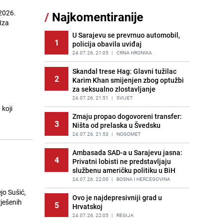
2026.
/
Najkomentiranije
Kao iz slastičarne: Rolada od
 Iza
11
čokolade i kokosa bez pečenja,
jednostavan desert bez imalo muke
U Sarajevu se prevrnuo automobil,
1
policija obavila uviđaj
PRIJE 2 DANA
|
RECEPTI
24.07.26. 21:05
|
CRNA HRONIKA
Tajna savršenog makedonskog
12
ajvara: Stari recept za kremast i
Skandal trese Hag: Glavni tužilac
2
bogat okus
Karim Khan smijenjen zbog optužbi
za seksualno zlostavljanje
PRIJE 2 DANA
|
RECEPTI
24.07.26. 21:51
|
SVIJET
Tuga potresla grad na Uni:
koji
13
Preminula Lejla Muhić (39),
Zmaju propao dogovoreni transfer:
3
sugrađani u nevjerici
Ništa od prelaska u Švedsku
PRIJE 2 DANA
24.07.26. 21:53
|
BOSNA I HERCEGOVINA
|
NOGOMET
Borba trajala satima: Pogledajte
Ambasada SAD-a u Sarajevu jasna:
14
4
'grdosiju' od skoro tri metra koju su
Privatni lobisti ne predstavljaju
braća izvukla iz mora
službenu američku politiku u BiH
PRIJE 2 DANA
24.07.26. 22:00
|
SVIJET
|
BOSNA I HERCEGOVINA
jo Sušić,
Cijela regija čeka njegovu
Ovo je najdepresivniji grad u
rješenih
15
5
progonozu: Poznati meteorolog
Hrvatskoj
najavljuje veću promjenu vremena
24.07.26. 22:05
|
REGIJA