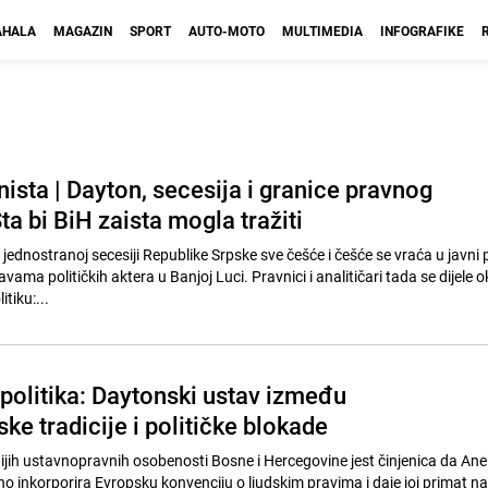
HALA
MAGAZIN
SPORT
AUTO-MOTO
MULTIMEDIA
INFOGRAFIKE
ista | Dayton, secesija i granice pravnog
a bi BiH zaista mogla tražiti
ednostranoj secesiji Republike Srpske sve češće i češće se vraća u javni p
vama političkih aktera u Banjoj Luci. Pravnici i analitičari tada se dijele o
tiku:...
 politika: Daytonski ustav između
e tradicije i političke blokade
jih ustavnopravnih osobenosti Bosne i Hercegovine jest činjenica da Anek
no inkorporira Evropsku konvenciju o ljudskim pravima i daje joj primat n