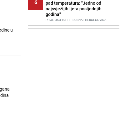
6
pad temperatura: "Jedno od
najsvježijih ljeta posljednjih
godina"
PRIJE OKO 10H
|
BOSNA I HERCEGOVINA
odine u
Agić kritizira političare u Bugojnu:
7
Zbog straha od HDZ-a niko Vučiću
nije rekao istinu o Čipuljiću
PRIJE 2 DANA
|
TEME
Znate li šta Dino Merlin pojede prije
8
izlaska na scenu? Njegov ritual
iznenadio mnoge
PRIJE 2 DANA
|
SHOWBIZ
Stručnjaci upozoravaju: Izrael ulaže
agana
9
milione kako bi utjecao na
odina
odgovore ChatGPT-a o Gazi
PRIJE 1 DAN
|
SVIJET
Nastavak provokacija: MUP RS
10
oduzeo zastavu s ljiljanima i
sankcionisao vozača iz Bosanskog
Novog
PRIJE 2 DANA
|
BOSNA I HERCEGOVINA