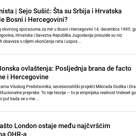
sta | Sejo Sušić: Šta su Srbija i Hrvatska
le Bosni i Hercegovini?
 okvirnog sporazuma za mir u Bosni i Hercegovini 14. decembra 1995. g
egovina, Hrvatska i Savezna Republika Jugoslavija preuzele su niz
obaveza s ciljem okončanja rata i uspos...
Bonska ovlaštenja: Posljednja brana de facto
e i Hercegovine
ama Visokog Predstavnika, secesionistički projekti Milorada Dodika i Dr
titucionalne prepreke. To nije teorija — to je empirijska realnost trideset g
 put kada se u me...
Zašto London ostaje među najčvršćim
ma OHR-a