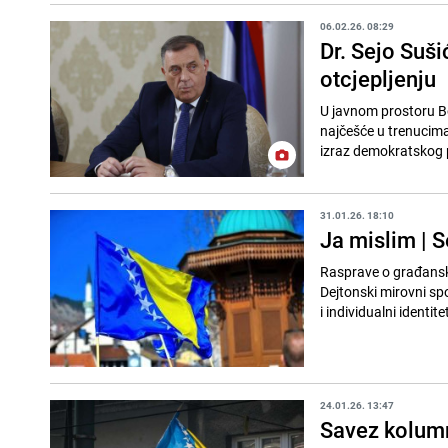
06.02.26. 08:29
Dr. Sejo Suš
otcjepljenju
U javnom prostoru Bo
najčešće u trenucima 
izraz demokratskog pr
31.01.26. 18:10
Ja mislim | 
Rasprave o građansko
Dejtonski mirovni spo
i individualni identitet
24.01.26. 13:47
Savez kolumni