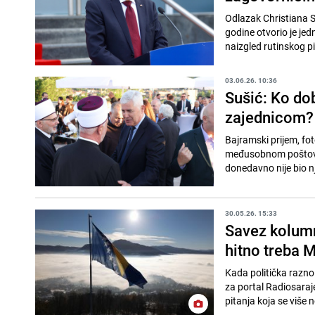
Odlazak Christiana S
godine otvorio je jedn
naizgled rutinskog p
03.06.26. 10:36
Sušić: Ko do
zajednicom?
Bajramski prijem, fot
međusobnom poštovanj
donedavno nije bio nje
30.05.26. 15:33
Savez kolumni
hitno treba
Kada politička raznol
za portal Radiosaraj
pitanja koja se više 