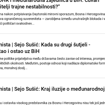
itelji trajne nestabilnosti?"
na nakon potpisivanja Daytonski mirovni sporazum, Bosna i Hercegovina i
va ograničenog suvereniteta — zarobljena između unutrašnjih blokada i 
 političari svakodnev...
sta | Sejo Sušić: Kada su drugi šutjeli -
tao i ostao uz BiH
e politike prijateljstva među državama često zavise od interesa, promjenj
itičkih okolnosti. Međutim, postoje odnosi koji nadilaze diplomatske form
a, moralnoj doslj...
ista | Sejo Sušić: Kraj iluzije o međunarodnoj
 i ostavka visokog predstavnika za Bosnu i Hercegovinu nisu tek još jed