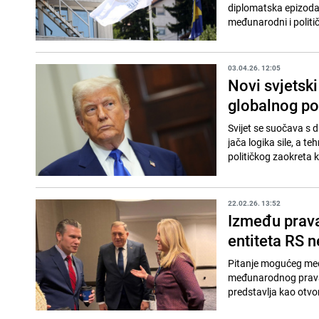
diplomatska epizoda n
međunarodni i politič
03.04.26. 12:05
Novi svjetsk
globalnog po
Svijet se suočava s
jača logika sile, a t
političkog zaokreta k
22.02.26. 13:52
Između prava 
entiteta RS
Pitanje mogućeg međ
međunarodnog prava,
predstavlja kao otvor