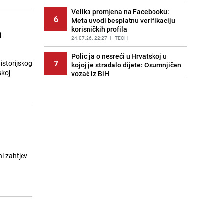
PRIJE OKO 5H
|
REGIJA
Velika promjena na Facebooku:
6
Meta uvodi besplatnu verifikaciju
korisničkih profila
a
24.07.26. 22:27
|
TECH
Policija o nesreći u Hrvatskoj u
7
historijskog
kojoj je stradalo dijete: Osumnjičen
skoj
vozač iz BiH
24.07.26. 22:39
|
REGIJA
Rafali ispaljeni na porodičnu kuću u
8
BiH, oštećena i parkirana vozila
24.07.26. 22:45
|
CRNA HRONIKA
Požari pustoše okolinu Madrida:
9
Prioritet je spašavanje života
24.07.26. 22:55
|
SVIJET
ni zahtjev
Spektakl u Sarajevu: Benjamin
10
Poturak i Almir Memić oduševili,
strašan nokaut Almira Džananovića
24.07.26. 23:05
|
OSTALI SPORTOVI
Tri horoskopska znaka koja najviše