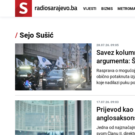
VIJESTI
BIZNIS
METROMA
/
Sejo Sušić
28.07.26. 09:05
Savez kolumn
argumenta: Št
Rasprava o mogućoj j
obično potaknuta izja
koje nadilazi puku poli
17.07.26. 09:03
Prijevod kao
anglosaksonsk
Jedna od najznačajni
svom Članu II, direkt