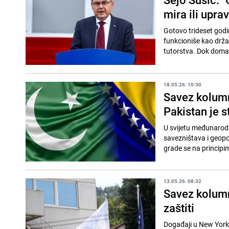
mira ili uprav
Gotovo trideset godi
funkcioniše kao drža
tutorstva. Dok domaći
18.05.26. 10:30
Savez kolumni
Pakistan je s
U svijetu međunarodn
savezništava i geopol
grade se na principim
13.05.26. 08:32
Savez kolumn
zaštiti
Događaji u New Yorku