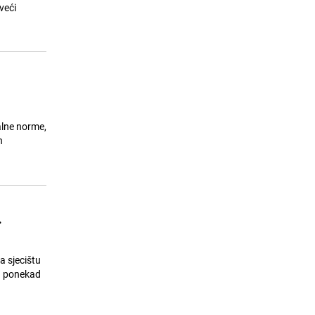
veći
lne norme,
n
.
 sjecištu
u ponekad