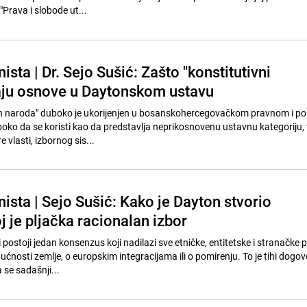
rava i slobode ut...
sta | Dr. Sejo Sušić: Zašto "konstitutivni
aju osnove u Daytonskom ustavu
ih naroda" duboko je ukorijenjen u bosanskohercegovačkom pravnom i po
boko da se koristi kao da predstavlja neprikosnovenu ustavnu kategoriju, 
 vlasti, izbornog sis...
ista | Sejo Sušić: Kako je Dayton stvorio
j je pljačka racionalan izbor
 postoji jedan konsenzus koji nadilazi sve etničke, entitetske i stranačke p
ćnosti zemlje, o europskim integracijama ili o pomirenju. To je tihi dogov
 se sadašnji...