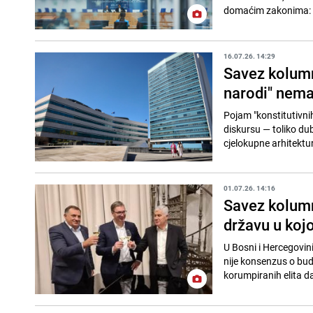
domaćim zakonima: "P
16.07.26. 14:29
Savez kolumni
narodi" nem
Pojam "konstitutivn
diskursu — toliko du
cjelokupne arhitekture
01.07.26. 14:16
Savez kolumn
državu u kojo
U Bosni i Hercegovini
nije konsenzus o budu
korumpiranih elita da