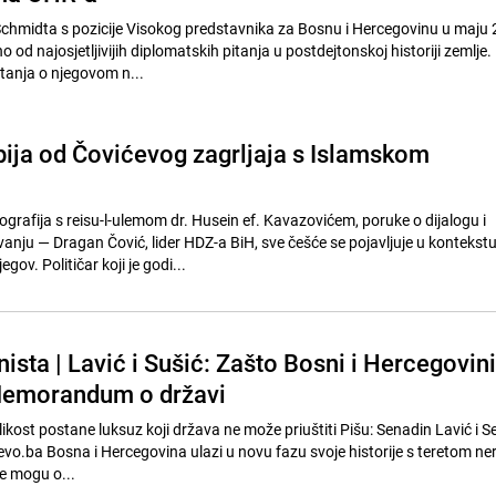
chmidta s pozicije Visokog predstavnika za Bosnu i Hercegovinu u maju 
o od najosjetljivijih diplomatskih pitanja u postdejtonskoj historiji zemlje.
itanja o njegovom n...
bija od Čovićevog zagrljaja s Islamskom
ografija s reisu-l-ulemom dr. Husein ef. Kavazovićem, poruke o dijalogu i
u — Dragan Čović, lider HDZ-a BiH, sve češće se pojavljuje u kontekstu 
gov. Političar koji je godi...
sta | Lavić i Sušić: Zašto Bosni i Hercegovini
 Memorandum o državi
ikost postane luksuz koji država ne može priuštiti Pišu: Senadin Lavić i Se
evo.ba Bosna i Hercegovina ulazi u novu fazu svoje historije s teretom ne
ne mogu o...