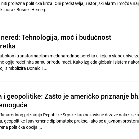
iti prolazna politička kriza. Oni predstavljaju istorijski alarm i možda naj
ki poraz Bosne i Herceg...
i nered: Tehnologija, moć i budućnost
retka
 dubokom transformacijom međunarodnog poretka u kojem slabe univerza
ehnologija redefinira samu prirodu moći. Kako izgleda globalni sistem nako
oji simbolizira Donald T...
i geopolitike: Zašto je američko priznanje bh
 nemoguće
unarodnog priznanja Republike Srpske kao nezavisne države nalazi se na
 geopolitike i savremene diplomatske prakse. Iako se u javnom prostor
ena politička opcija,...