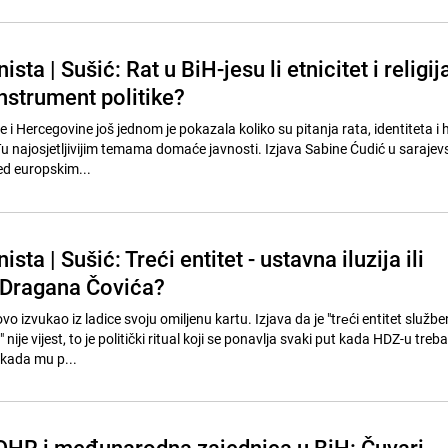
ta | Sušić: Rat u BiH-jesu li etnicitet i religij
 instrument politike?
 i Hercegovine još jednom je pokazala koliko su pitanja rata, identiteta i 
u najosjetljivijim temama domaće javnosti. Izjava Sabine Ćudić u sarajev
red europskim...
ta | Sušić: Treći entitet - ustavna iluzija ili
f Dragana Čovića?
o izvukao iz ladice svoju omiljenu kartu. Izjava da je "trеći entitet službe
ije vijest, to je politički ritual koji se ponavlja svaki put kada HDZ-u treba
 kada mu p...
"OHR i međunarodna zajednica u BiH: Čuvari