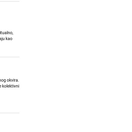
itualno,
aju kao
nog okvira.
 kolektivni
u