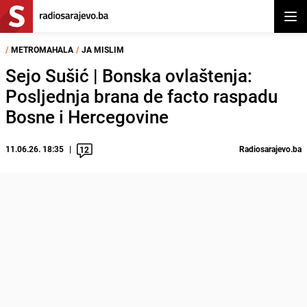
Otvor
/
METROMAHALA
/
JA MISLIM
Sejo Sušić | Bonska ovlaštenja:
Posljednja brana de facto raspadu
Bosne i Hercegovine
11.06.26. 18:35
Radiosarajevo.ba
12