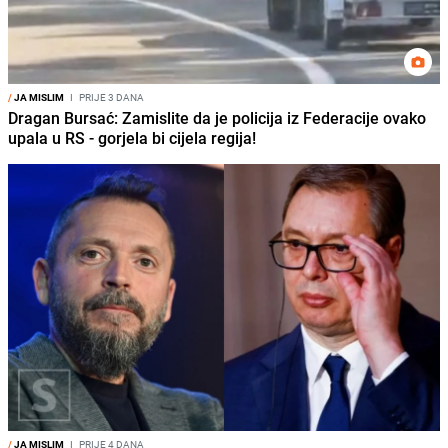
/
JA MISLIM
I
PRIJE 3 DANA
Dragan Bursać: Zamislite da je policija iz Federacije ovako
upala u RS - gorjela bi cijela regija!
/
JA MISLIM
I
PRIJE 4 DANA