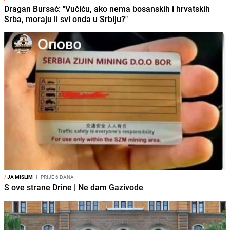
Dragan Bursać: "Vučiću, ako nema bosanskih i hrvatskih
Srba, moraju li svi onda u Srbiju?"
/
JA MISLIM
I
PRIJE 6 DANA
S ove strane Drine | Ne dam Gazivode