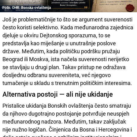
Foto: OHR: Bonska ovlaštenja
Još je problematičnije to što se argument suverenosti
često koristi selektivno. Kada međunarodna zajednica
djeluje u okviru Dejtonskog sporazuma, to se
predstavlja kao miješanje u unutrašnje poslove
države. Međutim, kada političku podršku pružaju
Beograd ili Moskva, ista načela suverenosti nerijetko
se stavljaju u drugi plan. Takav pristup ne odražava
dosljednu odbranu suvereniteta, već njegovo
tumačenje u skladu s trenutnim političkim interesima.
Alternativa postoji — ali nije ukidanje
Pristalice ukidanja Bonskih ovlaštenja često smatraju
da njihovo dugotrajno postojanje potvrđuje neuspjeh
međunarodnog nadzora. Međutim, takav zaključak
nije nužno logičan. Činjenica da Bosna i Hercegovina i