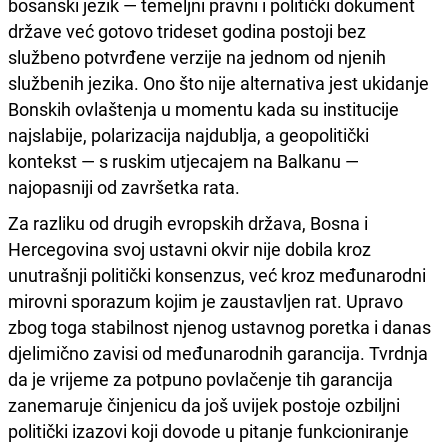
bosanski jezik — temeljni pravni i politički dokument
države već gotovo trideset godina postoji bez
službeno potvrđene verzije na jednom od njenih
službenih jezika. Ono što nije alternativa jest ukidanje
Bonskih ovlaštenja u momentu kada su institucije
najslabije, polarizacija najdublja, a geopolitički
kontekst — s ruskim utjecajem na Balkanu —
najopasniji od završetka rata.
Za razliku od drugih evropskih država, Bosna i
Hercegovina svoj ustavni okvir nije dobila kroz
unutrašnji politički konsenzus, već kroz međunarodni
mirovni sporazum kojim je zaustavljen rat. Upravo
zbog toga stabilnost njenog ustavnog poretka i danas
djelimično zavisi od međunarodnih garancija. Tvrdnja
da je vrijeme za potpuno povlačenje tih garancija
zanemaruje činjenicu da još uvijek postoje ozbiljni
politički izazovi koji dovode u pitanje funkcioniranje