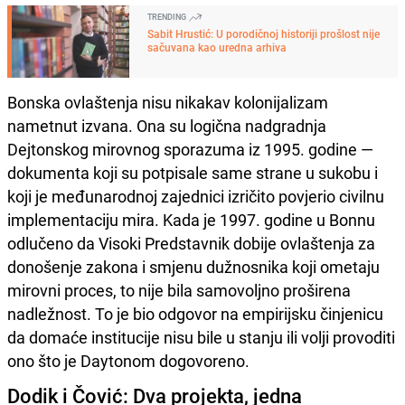
TRENDING
Sabit Hrustić: U porodičnoj historiji prošlost nije
sačuvana kao uredna arhiva
Bonska ovlaštenja nisu nikakav kolonijalizam
nametnut izvana. Ona su logična nadgradnja
Dejtonskog mirovnog sporazuma iz 1995. godine —
dokumenta koji su potpisale same strane u sukobu i
koji je međunarodnoj zajednici izričito povjerio civilnu
implementaciju mira. Kada je 1997. godine u Bonnu
odlučeno da Visoki Predstavnik dobije ovlaštenja za
donošenje zakona i smjenu dužnosnika koji ometaju
mirovni proces, to nije bila samovoljno proširena
nadležnost. To je bio odgovor na empirijsku činjenicu
da domaće institucije nisu bile u stanju ili volji provoditi
ono što je Daytonom dogovoreno.
Dodik i Čović: Dva projekta, jedna