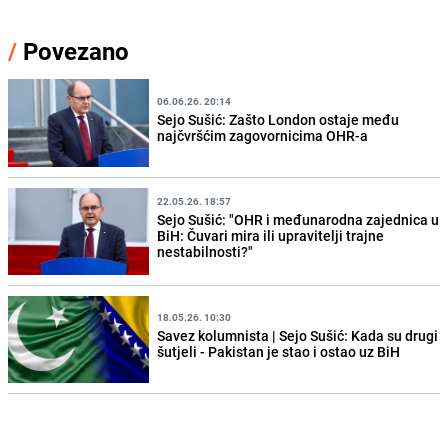
/
Povezano
06.06.26. 20:14
Sejo Sušić: Zašto London ostaje među
najčvršćim zagovornicima OHR-a
22.05.26. 18:57
Sejo Sušić: "OHR i međunarodna zajednica u
BiH: Čuvari mira ili upravitelji trajne
nestabilnosti?"
18.05.26. 10:30
Savez kolumnista | Sejo Sušić: Kada su drugi
šutjeli - Pakistan je stao i ostao uz BiH