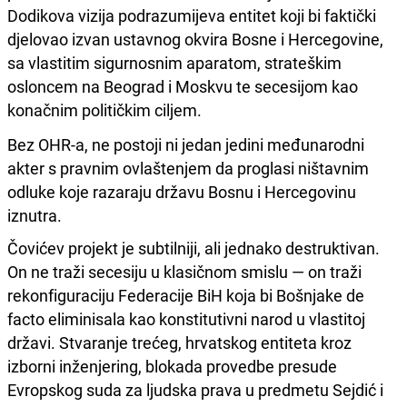
Dodikova vizija podrazumijeva entitet koji bi faktički
djelovao izvan ustavnog okvira Bosne i Hercegovine,
sa vlastitim sigurnosnim aparatom, strateškim
osloncem na Beograd i Moskvu te secesijom kao
konačnim političkim ciljem.
Bez OHR-a, ne postoji ni jedan jedini međunarodni
akter s pravnim ovlaštenjem da proglasi ništavnim
odluke koje razaraju državu Bosnu i Hercegovinu
iznutra.
Čovićev projekt je subtilniji, ali jednako destruktivan.
On ne traži secesiju u klasičnom smislu — on traži
rekonfiguraciju Federacije BiH koja bi Bošnjake de
facto eliminisala kao konstitutivni narod u vlastitoj
državi. Stvaranje trećeg, hrvatskog entiteta kroz
izborni inženjering, blokada provedbe presude
Evropskog suda za ljudska prava u predmetu Sejdić i