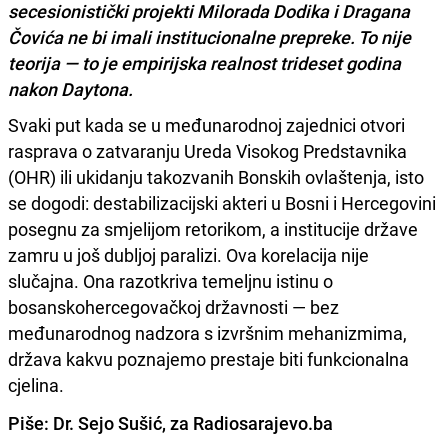
secesionistički projekti Milorada Dodika i Dragana
Čovića ne bi imali institucionalne prepreke. To nije
teorija — to je empirijska realnost trideset godina
nakon Daytona.
Svaki put kada se u međunarodnoj zajednici otvori
rasprava o zatvaranju Ureda Visokog Predstavnika
(OHR) ili ukidanju takozvanih Bonskih ovlaštenja, isto
se dogodi: destabilizacijski akteri u Bosni i Hercegovini
posegnu za smjelijom retorikom, a institucije države
zamru u još dubljoj paralizi. Ova korelacija nije
slučajna. Ona razotkriva temeljnu istinu o
bosanskohercegovačkoj državnosti — bez
međunarodnog nadzora s izvršnim mehanizmima,
država kakvu poznajemo prestaje biti funkcionalna
cjelina.
Piše: Dr. Sejo Sušić, za Radiosarajevo.ba