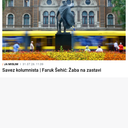
/
JA MISLIM
I
31.07.26. 11:39
Savez kolumnista | Faruk Šehić: Žaba na zastavi