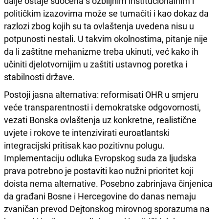
dalje ostaje suočena s ozbiljnim institucionalnim i
političkim izazovima može se tumačiti i kao dokaz da
razlozi zbog kojih su ta ovlaštenja uvedena nisu u
potpunosti nestali. U takvim okolnostima, pitanje nije
da li zaštitne mehanizme treba ukinuti, već kako ih
učiniti djelotvornijim u zaštiti ustavnog poretka i
stabilnosti države.
Postoji jasna alternativa: reformisati OHR u smjeru
veće transparentnosti i demokratske odgovornosti,
vezati Bonska ovlaštenja uz konkretne, realistične
uvjete i rokove te intenzivirati euroatlantski
integracijski pritisak kao pozitivnu polugu.
Implementaciju odluka Evropskog suda za ljudska
prava potrebno je postaviti kao nužni prioritet koji
doista nema alternative. Posebno zabrinjava činjenica
da građani Bosne i Hercegovine do danas nemaju
zvaničan prevod Dejtonskog mirovnog sporazuma na