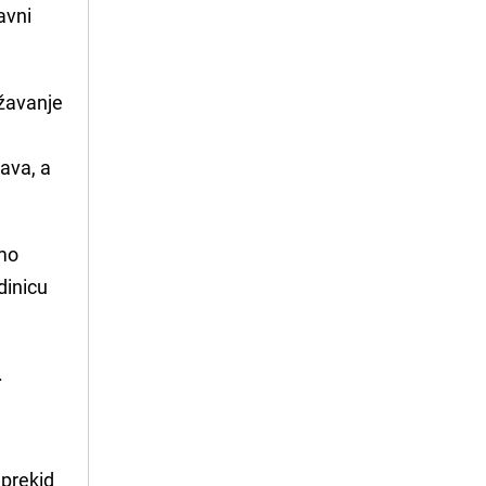
tavni
ržavanje
ava, a
amo
dinicu
.
 prekid