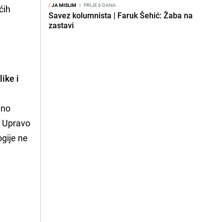
/
JA MISLIM
I
PRIJE 6 DANA
ćih
Savez kolumnista | Faruk Šehić: Žaba na
zastavi
ike i
dno
a. Upravo
ogije ne