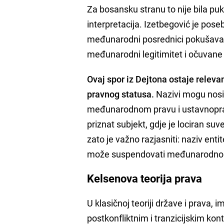
Za bosansku stranu to nije bila pu
interpretacija. Izetbegović je pos
međunarodni posrednici pokušavali
međunarodni legitimitet i očuvane
Ovaj spor iz Dejtona ostaje releva
pravnog statusa.
Nazivi mogu nositi
međunarodnom pravu i ustavnoprav
priznat subjekt, gdje je lociran suv
zato je važno razjasniti: naziv ent
može suspendovati međunarodnopr
Kelsenova teorija prava
U klasičnoj teoriji države i prava, 
postkonfliktnim i tranzicijskim kon