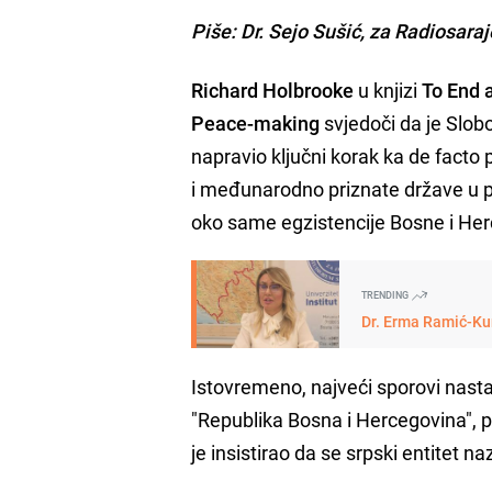
Piše: Dr. Sejo Sušić, za Radiosara
Richard Holbrooke
u knjizi
To End 
Peace-making
svjedoči da je Slob
napravio ključni korak ka de facto 
i međunarodno priznate države u 
oko same egzistencije Bosne i He
TRENDING
Dr. Erma Ramić-Kun
Istovremeno, najveći sporovi nastal
"Republika Bosna i Hercegovina", pr
je insistirao da se srpski entitet n