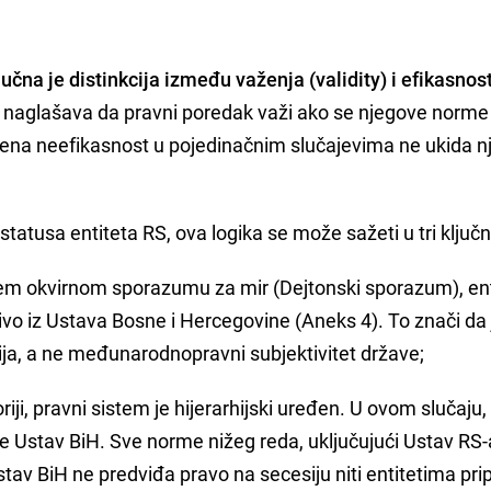
učna je distinkcija između važenja (validity) i efikasnost
naglašava da pravni poredak važi ako se njegove norme u
ena neefikasnost u pojedinačnim slučajevima ne ukida n
tatusa entiteta RS, ova logika se može sažeti u tri ključ
 okvirnom sporazumu za mir (Dejtonski sporazum), ent
učivo iz Ustava Bosne i Hercegovine (Aneks 4). To znači da 
ija, a ne međunarodnopravni subjektivitet države;
iji, pravni sistem je hijerarhijski uređen. U ovom slučaju,
 Ustav BiH. Sve norme nižeg reda, uključujući Ustav RS-
stav BiH ne predviđa pravo na secesiju niti entitetima pri