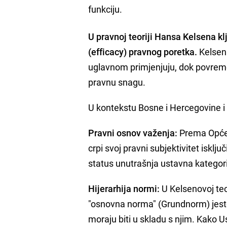
funkciju.
U pravnoj teoriji Hansa Kelsena klj
(efficacy) pravnog poretka.
Kelsen 
uglavnom primjenjuju, dok povrem
pravnu snagu.
U kontekstu Bosne i Hercegovine i s
Pravni osnov važenja:
Prema Općem
crpi svoj pravni subjektivitet isklj
status unutrašnja ustavna kategor
Hijerarhija normi:
U Kelsenovoj teor
"osnovna norma" (Grundnorm) jeste
moraju biti u skladu s njim. Kako U