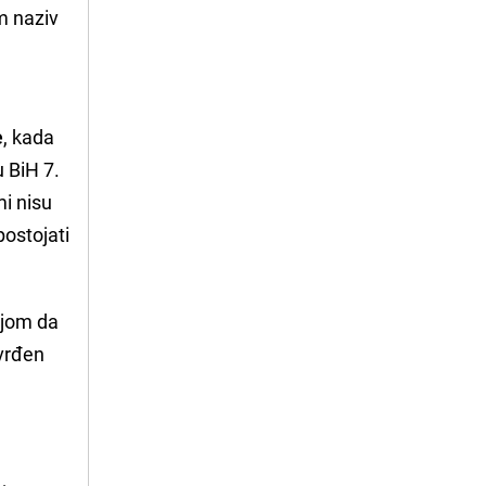
m naziv
e
, kada
 BiH 7.
mi nisu
postojati
ijom da
vrđen