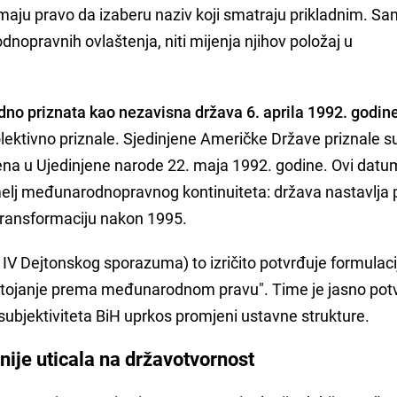
maju pravo da izaberu naziv koji smatraju prikladnim. Sa
nopravnih ovlaštenja, niti mijenja njihov položaj u
no priznata kao nezavisna država 6. aprila 1992. godin
lektivno priznale. Sjedinjene Američke Države priznale su
ljena u Ujedinjene narode 22. maja 1992. godine. Ovi datu
melj međunarodnopravnog kontinuiteta: država nastavlja 
transformaciju nakon 1995.
IV Dejtonskog sporazuma) to izričito potvrđuje formulac
ostojanje prema međunarodnom pravu". Time je jasno pot
bjektiviteta BiH uprkos promjeni ustavne strukture.
nije uticala na državotvornost