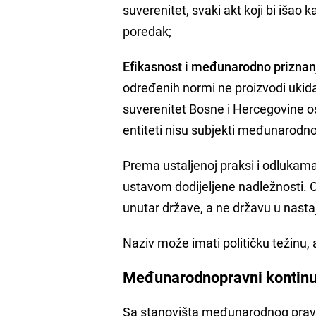
suverenitet, svaki akt koji bi išao k
poredak;
Efikasnost i međunarodno priznan
određenih normi ne proizvodi uki
suverenitet Bosne i Hercegovine os
entiteti nisu subjekti međunarodn
Prema ustaljenoj praksi i odlukam
ustavom dodijeljene nadležnosti. O
unutar države, a ne državu u nasta
Naziv može imati političku težinu,
Međunarodnopravni kontinu
Sa stanovišta međunarodnog prava,