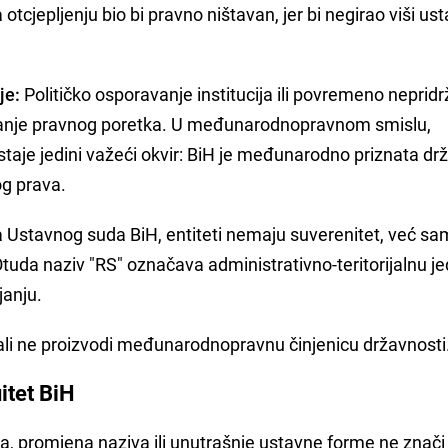
a otcjepljenju bio bi pravno ništavan, jer bi negirao viši us
je:
Političko osporavanje institucija ili povremeno neprid
danje pravnog poretka. U međunarodnopravnom smislu,
taje jedini važeći okvir: BiH je međunarodno priznata drž
og prava.
a Ustavnog suda BiH, entiteti nemaju suverenitet, već s
tuda naziv "RS" označava administrativno-teritorijalnu je
janju.
 ali ne proizvodi međunarodnopravnu činjenicu državnosti
itet BiH
 promjena naziva ili unutrašnje ustavne forme ne znači