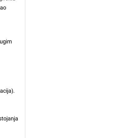
kao
drugim
z
acija).
stojanja