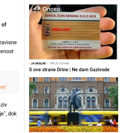
 of
ezavisne
lenost
/
JA MISLIM
I
PRIJE 5 DANA
S ove strane Drine | Ne dam Gazivode
nje"
aziv
je", dok