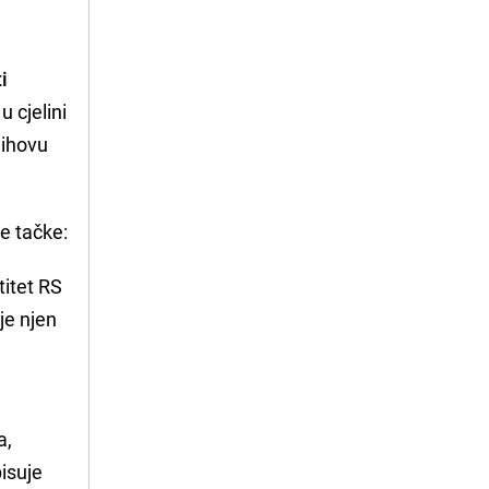
i
 cjelini
jihovu
ne tačke:
itet RS
je njen
a,
pisuje