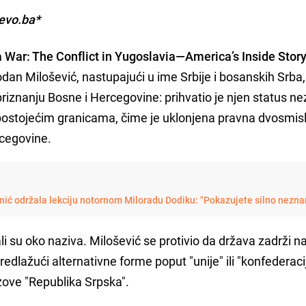
jevo.ba*
a War: The Conflict in Yugoslavia—America’s Inside Story
odan Milošević, nastupajući u ime Srbije i bosanskih Srba,
priznanju Bosne i Hercegovine: prihvatio je njen status n
postojećim granicama, čime je uklonjena pravna dvosmis
rcegovine.
ić održala lekciju notornom Miloradu Dodiku: "Pokazujete silno nezna
i su oko naziva. Milošević se protivio da država zadrži n
edlažući alternativne forme poput "unije" ili "konfederaci
azove "Republika Srpska".