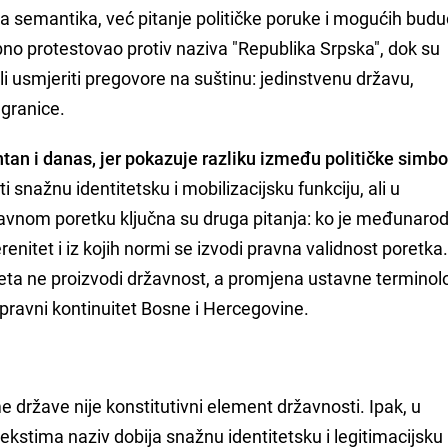
ka semantika, već pitanje političke poruke i mogućih budu
ebno protestovao protiv naziva "Republika Srpska", dok su
 usmjeriti pregovore na suštinu: jedinstvenu državu,
 granice.
ntan i danas, jer pokazuje razliku između političke simbol
 snažnu identitetsku i mobilizacijsku funkciju, ali u
nom poretku ključna su druga pitanja: ko je međunaro
erenitet i iz kojih normi se izvodi pravna validnost poretk
iteta ne proizvodi državnost, a promjena ustavne terminol
avni kontinuitet Bosne i Hercegovine.
ime države nije konstitutivni element državnosti. Ipak, u
tekstima naziv dobija snažnu identitetsku i legitimacijsku