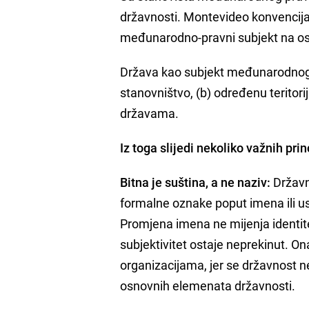
državnosti. Montevideo konvencija
međunarodno-pravni subjekt na osno
Država kao subjekt međunarodnog pr
stanovništvo, (b) određenu teritori
državama.
Iz toga slijedi nekoliko važnih prin
Bitna je suština, a ne naziv:
Državno
formalne oznake poput imena ili ust
Promjena imena ne mijenja identi
subjektivitet ostaje neprekinut. 
organizacijama, jer se državnost 
osnovnih elemenata državnosti.