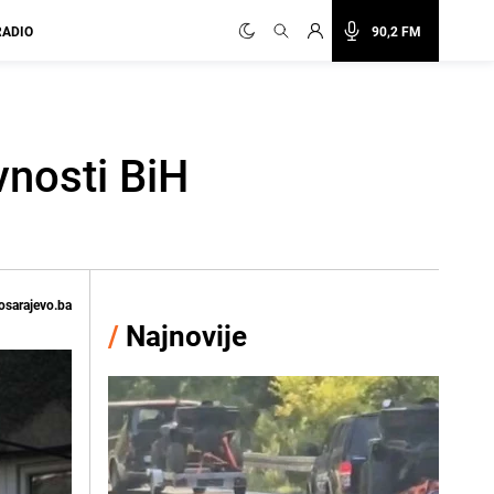
RADIO
90,2 FM
vnosti BiH
osarajevo.ba
/
Najnovije