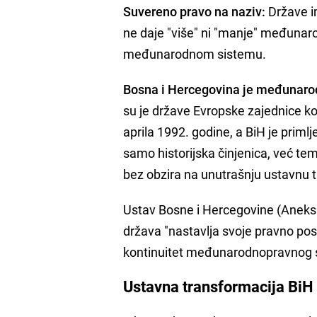
Suvereno pravo na naziv:
Države i
ne daje "više" ni "manje" međunarod
međunarodnom sistemu.
Bosna i Hercegovina je međunarod
su je države Evropske zajednice ko
aprila 1992. godine, a BiH je prim
samo historijska činjenica, već te
bez obzira na unutrašnju ustavnu 
Ustav Bosne i Hercegovine (Aneks 
država "nastavlja svoje pravno p
kontinuitet međunarodnopravnog su
Ustavna transformacija BiH 