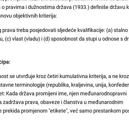
 o pravima i dužnostima država (1933.) definiše državu 
vu objektivnih kriterija:
ava treba posjedovati sljedeće kvalifikacije: (a) stalno
ju, (c) vlast (vladu) i (d) sposobnost da stupi u odnose s 
cipa:
st se utvrđuje kroz četiri kumulativna kriterija, a ne kro
avne terminologije (republika, kraljevina, unija, konfeder
tet: Kada država promijeni ime, njen međunarodnopravni
Ona zadržava prava, obaveze i članstva u međunarodnim
ne prekida promjenom "etikete", već samo prestankom po