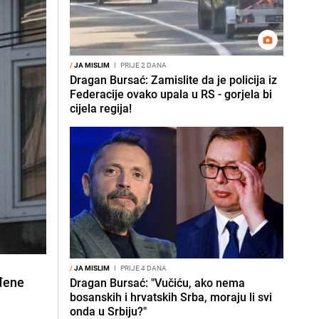
/
JA MISLIM
I
PRIJE 2 DANA
Dragan Bursać: Zamislite da je policija iz
Federacije ovako upala u RS - gorjela bi
cijela regija!
/
JA MISLIM
I
PRIJE 4 DANA
ođene
Dragan Bursać: "Vučiću, ako nema
bosanskih i hrvatskih Srba, moraju li svi
.
onda u Srbiju?"