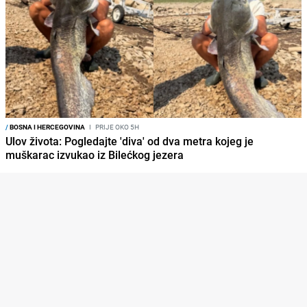
/
BOSNA I HERCEGOVINA
I
PRIJE OKO 5H
Ulov života: Pogledajte 'diva' od dva metra kojeg je
muškarac izvukao iz Bilećkog jezera