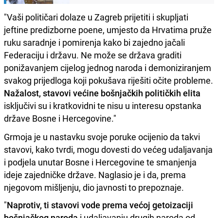
"Vaši političari dolaze u Zagreb prijetiti i skupljati
jeftine predizborne poene, umjesto da Hrvatima pruže
ruku saradnje i pomirenja kako bi zajedno jačali
Federaciju i državu. Ne može se država graditi
ponižavanjem cijelog jednog naroda i demoniziranjem
svakog prijedloga koji pokušava riješiti očite probleme.
Nažalost, stavovi većine bošnjačkih političkih elita
isključivi su i kratkovidni te nisu u interesu opstanka
države Bosne i Hercegovine."
Grmoja je u nastavku svoje poruke ocijenio da takvi
stavovi, kako tvrdi, mogu dovesti do većeg udaljavanja
i podjela unutar Bosne i Hercegovine te smanjenja
ideje zajedničke države. Naglasio je i da, prema
njegovom mišljenju, dio javnosti to prepoznaje.
"
Naprotiv, ti stavovi vode prema većoj getoizaciji
bošnjačkog naroda
i udaljavanju drugih naroda od