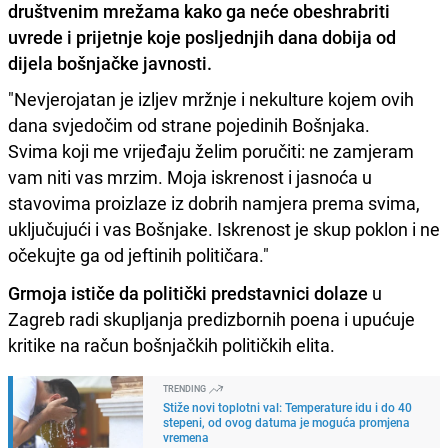
društvenim mrežama kako ga neće obeshrabriti
uvrede i prijetnje koje posljednjih dana dobija od
dijela bošnjačke javnosti.
"Nevjerojatan je izljev mržnje i nekulture kojem ovih
dana svjedočim od strane pojedinih Bošnjaka.
Svima koji me vrijeđaju želim poručiti: ne zamjeram
vam niti vas mrzim. Moja iskrenost i jasnoća u
stavovima proizlaze iz dobrih namjera prema svima,
uključujući i vas Bošnjake. Iskrenost je skup poklon i ne
očekujte ga od jeftinih političara."
Grmoja ističe da politički predstavnici dolaze
u
Zagreb radi skupljanja predizbornih poena i upućuje
kritike na račun bošnjačkih političkih elita.
TRENDING
Stiže novi toplotni val: Temperature idu i do 40
stepeni, od ovog datuma je moguća promjena
vremena