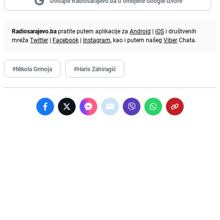
Dodajte Radiosarajevo.ba u omiljene Google izvore
Radiosarajevo.ba
pratite putem aplikacije za
Android
|
iOS
i društvenih
mreža
Twitter
|
Facebook
|
Instagram
, kao i putem našeg
Viber
Chata.
#Nikola Grmoja
#Haris Zahiragić