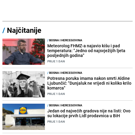
/
Najčitanije
/
BOSNA I HERCEGOVINA
Meteorolog FHMZ-a najavio kišu i pad
temperatura: "Jedno od najsvježijih ljeta
posljednjih godina"
PRIJE 1 DAN
/
BOSNA I HERCEGOVINA
Potresna poruka imama nakon smrti Aldine
Ljubunčić: "Dunjaluk ne vrijedi ni koliko krilo
komarca"
PRIJE 1 DAN
/
BOSNA I HERCEGOVINA
Jedan od najvećih gradova nije na listi: Ovo
su lokacije prvih Lidl prodavnica u BiH
PRIJE 1 DAN