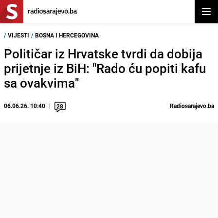
Otvor
/
VIJESTI
/
BOSNA I HERCEGOVINA
Političar iz Hrvatske tvrdi da dobija
prijetnje iz BiH: "Rado ću popiti kafu
sa ovakvima"
06.06.26. 10:40
Radiosarajevo.ba
28