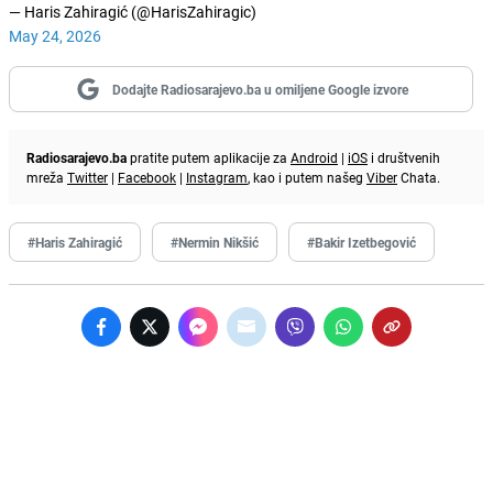
— Haris Zahiragić (@HarisZahiragic)
May 24, 2026
Dodajte Radiosarajevo.ba u omiljene Google izvore
Radiosarajevo.ba
pratite putem aplikacije za
Android
|
iOS
i društvenih
mreža
Twitter
|
Facebook
|
Instagram
, kao i putem našeg
Viber
Chata.
#Haris Zahiragić
#Nermin Nikšić
#Bakir Izetbegović