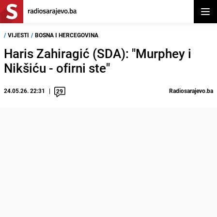
Otvor
/
VIJESTI
/
BOSNA I HERCEGOVINA
Haris Zahiragić (SDA): "Murphey i
Nikšiću - ofirni ste"
24.05.26. 22:31
Radiosarajevo.ba
29