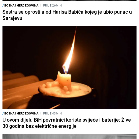
/
BOSNA I HERCEGOVINA
I
PRIJE 26MIN
Sestra se oprostila od Harisa Babića kojeg je ubio punac u
Sarajevu
/
BOSNA I HERCEGOVINA
I
PRIJE 43MIN
U ovom dijelu BiH povratnici koriste svijeće i baterije: Žive
30 godina bez električne energije