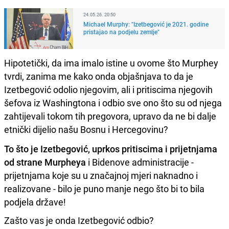
24.05.26. 20:50
Michael Murphy: "Izetbegović je 2021. godine
pristajao na podjelu zemlje"
Hipotetički, da ima imalo istine u ovome što Murphey
tvrdi, zanima me kako onda objašnjava to da je
Izetbegović odolio njegovim, ali i pritiscima njegovih
šefova iz Washingtona i odbio sve ono što su od njega
zahtijevali tokom tih pregovora, upravo da ne bi dalje
etnički dijelio našu Bosnu i Hercegovinu?
To što je Izetbegović, uprkos pritiscima i prijetnjama
od strane Murpheya
i Bidenove administracije -
prijetnjama koje su u značajnoj mjeri naknadno i
realizovane - bilo je puno manje nego što bi to bila
podjela države!
Zašto vas je onda Izetbegović odbio?