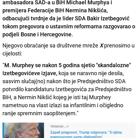
ambasadora SAD-a u BiH Michael Murphya i
premijera Federacije BiH Nermina Nikšića,
odbacujući tvrdnje da je lider SDA Bakir Izetbegović
tokom pregovora o ustavnim reformama razgovarao o
podjeli Bosne i Hercegovine.
Njegovo obraćanje sa društvene mreže
X
prenosimo u
cijelosti:
"
M. Murphey se nakon 5 godina sjetio "skandalozne"
Izetbegovićeve izjave,
koja se naravno nije desila,
sasvim slučaj(no) nakon što je Predsjedništvo SDA
potvrdilo kandidaturu Izetbegovića za Predsjedništvo
BiH, a Nermin Nikšić kojeg je isti taj Murphey
nametnuo na vlast izlazi sa infantilnim i očigledno
ranije spremnim saopštenjem."
TRENDING
Zapeli pregovori, Trump odgovara: "S njima
pregovaramo samo djelomično"