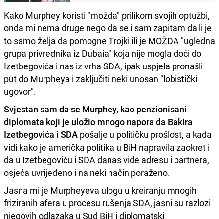
Kako Murphey koristi "možda" prilikom svojih optužbi,
onda mi nema druge nego da se i sam zapitam da li je
to samo želja da pomogne Trojki ili je MOŽDA "ugledna
grupa privrednika iz Dubaia" koja nije mogla doći do
Izetbegovića i nas iz vrha SDA, ipak uspjela pronašli
put do Murpheya i zaključiti neki unosan "lobistički
ugovor".
Svjestan sam da se Murphey, kao penzionisani
diplomata koji je uložio mnogo napora da Bakira
Izetbegovića i SDA
pošalje u političku prošlost, a kada
vidi kako je američka politika u BiH napravila zaokret i
da u Izetbegoviću i SDA danas vide adresu i partnera,
osjeća uvrijeđeno i na neki način poraženo.
Jasna mi je Murpheyeva ulogu u kreiranju mnogih
friziranih afera u procesu rušenja SDA, jasni su razlozi
njegovih odlazaka u Sud BiH i diplomatski