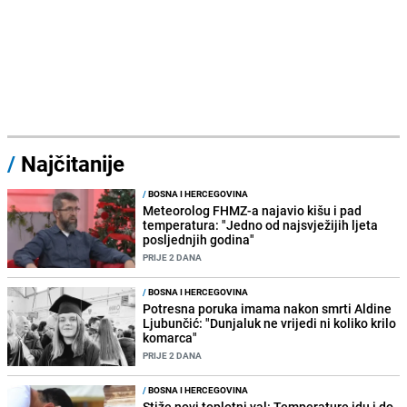
/
Najčitanije
/
BOSNA I HERCEGOVINA
Meteorolog FHMZ-a najavio kišu i pad
temperatura: "Jedno od najsvježijih ljeta
posljednjih godina"
PRIJE 2 DANA
/
BOSNA I HERCEGOVINA
Potresna poruka imama nakon smrti Aldine
Ljubunčić: "Dunjaluk ne vrijedi ni koliko krilo
komarca"
PRIJE 2 DANA
/
BOSNA I HERCEGOVINA
Stiže novi toplotni val: Temperature idu i do