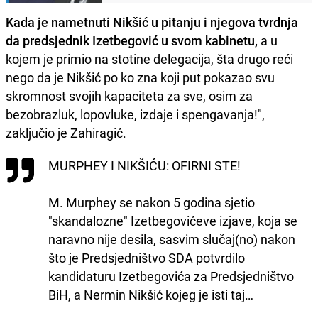
Kada je nametnuti Nikšić u pitanju i njegova tvrdnja
da predsjednik Izetbegović u svom kabinetu,
a u
kojem je primio na stotine delegacija, šta drugo reći
nego da je Nikšić po ko zna koji put pokazao svu
skromnost svojih kapaciteta za sve, osim za
bezobrazluk, lopovluke, izdaje i spengavanja!",
zaključio je Zahiragić.
MURPHEY I NIKŠIĆU: OFIRNI STE!
M. Murphey se nakon 5 godina sjetio
"skandalozne" Izetbegovićeve izjave, koja se
naravno nije desila, sasvim slučaj(no) nakon
što je Predsjedništvo SDA potvrdilo
kandidaturu Izetbegovića za Predsjedništvo
BiH, a Nermin Nikšić kojeg je isti taj…