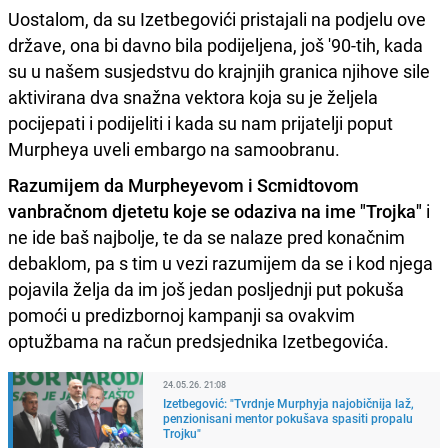
Uostalom, da su Izetbegovići pristajali na podjelu ove
države, ona bi davno bila podijeljena, još '90-tih, kada
su u našem susjedstvu do krajnjih granica njihove sile
aktivirana dva snažna vektora koja su je željela
pocijepati i podijeliti i kada su nam prijatelji poput
Murpheya uveli embargo na samoobranu.
Razumijem da Murpheyevom i Scmidtovom
vanbračnom djetetu koje se odaziva na ime "Trojka"
i
ne ide baš najbolje, te da se nalaze pred konačnim
debaklom, pa s tim u vezi razumijem da se i kod njega
pojavila želja da im još jedan posljednji put pokuša
pomoći u predizbornoj kampanji sa ovakvim
optužbama na račun predsjednika Izetbegovića.
24.05.26. 21:08
Izetbegović: "Tvrdnje Murphyja najobičnija laž,
penzionisani mentor pokušava spasiti propalu
Trojku"