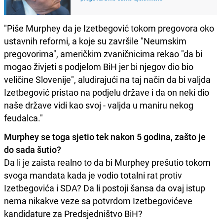
"Piše Murphey da je Izetbegović tokom pregovora oko
ustavnih reformi, a koje su završile "Neumskim
pregovorima", američkim zvaničnicima rekao "da bi
mogao živjeti s podjelom BiH jer bi njegov dio bio
veličine Slovenije", aludirajući na taj način da bi valjda
Izetbegović pristao na podjelu države i da on neki dio
naše države vidi kao svoj - valjda u maniru nekog
feudalca."
Murphey se toga sjetio tek nakon 5 godina, zašto je
do sada šutio?
Da li je zaista realno to da bi Murphey prešutio tokom
svoga mandata kada je vodio totalni rat protiv
Izetbegovića i SDA? Da li postoji šansa da ovaj istup
nema nikakve veze sa potvrdom Izetbegovićeve
kandidature za Predsjedništvo BiH?