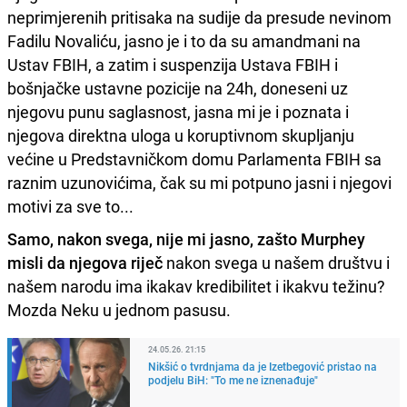
neprimjerenih pritisaka na sudije da presude nevinom
Fadilu Novaliću, jasno je i to da su amandmani na
Ustav FBIH, a zatim i suspenzija Ustava FBIH i
bošnjačke ustavne pozicije na 24h, doneseni uz
njegovu punu saglasnost, jasna mi je i poznata i
njegova direktna uloga u koruptivnom skupljanju
većine u Predstavničkom domu Parlamenta FBIH sa
raznim uzunovićima, čak su mi potpuno jasni i njegovi
motivi za sve to...
Samo, nakon svega, nije mi jasno, zašto Murphey
misli da njegova riječ
nakon svega u našem društvu i
našem narodu ima ikakav kredibilitet i ikakvu težinu?
Mozda Neku u jednom pasusu.
24.05.26. 21:15
Nikšić o tvrdnjama da je Izetbegović pristao na
podjelu BiH: "To me ne iznenađuje"