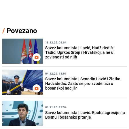
/
Povezano
18.12.25. 08:04
Savez kolumnista | Lavić, Hadžidedić i
Tadić: Uprkos Srbiji i Hrvatskoj, a ne u
zavisnosti od njih
04.12.25. 13:01
Savez kolumnista | Senadin Lavić i Zlatko
Hadžidedić: Zašto se proizvode laži o
bosanskoj naciji?
01.11.25. 13:54
Savez kolumnista | Lavić: Epoha agresije na
Bosnu i bosansko pitanje