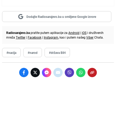
Dodajte Radiosarajevo.ba u omiljene Google izvore
Radiosarajevo.ba
pratite putem aplikacije za
Android
|
iOS
i društvenih
mreža
Twitter
|
Facebook
|
Instagram
, kao i putem našeg
Viber
Chata.
#nacija
#narod
#država BiH