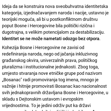
Ideja da se konstruira nova sveobuhvatna identitetska
kategorija, izjednačavanjem naroda i nacije, ustavno je
teorijski moguća, ali bi u postkonfliktnom društvu
poput Bosne i Hercegovine bila politički rizična i
dugotrajna, s velikim potencijalom za destabilizaciju.
Identitet se ne može nametati odozgo bez otpora
.
Kohezija Bosne i Hercegovine ne zavisi od
redefiniranja naroda, nego od jačanja inkluzivnog
građanskog okvira, univerzalnih prava, političkog
pluralizma i institucionalne jednakosti. Zbog toga,
umjesto stvaranja nove etničke grupe pod nazivom
„Bosanac" radi promoviranja tog imena, mnogo je
važnije i hitnije promovirati Bosanac kao nacionalnost
svih jednakopravnih državljana Bosne i Hercegovine, u
skladu s Dejtonskim ustavom i evropskim
vrijednostima. To je jedini održiv put ka državi