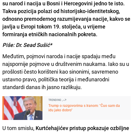
su narod i nacija u Bosni i Hercegovini jedno te isto.
Takva pozicija polazi od historijsko-identitetskog,
odnosno premodernog razumijevanja nacije, kakvo se
javlja u Evropi tokom 19. stoljeća, u vrijeme
formiranja etničkih nacionalnih pokreta.
Piše: Dr. Sead Sušić*
Međutim, pojmovi naroda i nacije spadaju među
najspornije pojmove u društvenim naukama. Iako su u
prošlosti često korišteni kao sinonimi, savremeno
ustavno pravo, politička teorija i međunarodni
standardi danas ih jasno razlikuju.
TRENDING
Trump o razgovorima s Iranom: "Čuo sam da
idu jako dobro"
U tom smislu,
Kurtćehajićev pristup pokazuje ozbiljne