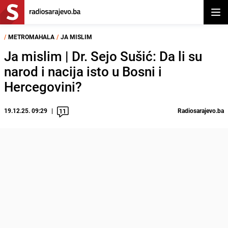
Otvor
/
METROMAHALA
/
JA MISLIM
Ja mislim | Dr. Sejo Sušić: Da li su
narod i nacija isto u Bosni i
Hercegovini?
19.12.25. 09:29
Radiosarajevo.ba
11