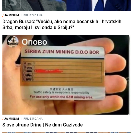
/
JA MISLIM
I
PRIJE 3 DANA
Dragan Bursać: "Vučiću, ako nema bosanskih i hrvatskih
Srba, moraju li svi onda u Srbiju?"
/
JA MISLIM
I
PRIJE 5 DANA
S ove strane Drine | Ne dam Gazivode