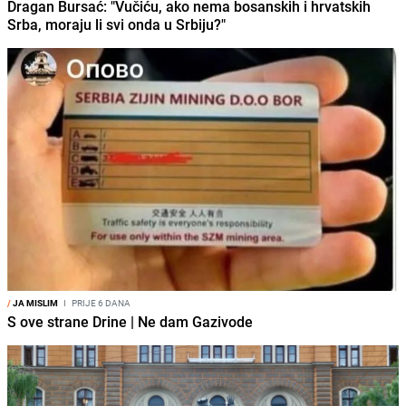
Dragan Bursać: "Vučiću, ako nema bosanskih i hrvatskih
Srba, moraju li svi onda u Srbiju?"
/
JA MISLIM
I
PRIJE 6 DANA
S ove strane Drine | Ne dam Gazivode