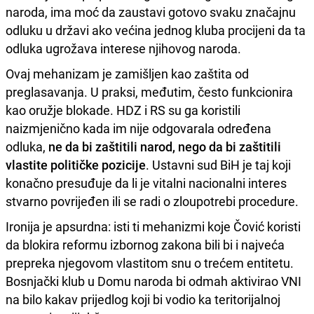
naroda, ima moć da zaustavi gotovo svaku značajnu
odluku u državi ako većina jednog kluba procijeni da ta
odluka ugrožava interese njihovog naroda.
Ovaj mehanizam je zamišljen kao zaštita od
preglasavanja. U praksi, međutim, često funkcionira
kao oružje blokade. HDZ i RS su ga koristili
naizmjenično kada im nije odgovarala određena
odluka,
ne da bi zaštitili narod, nego da bi zaštitili
vlastite političke pozicije
. Ustavni sud BiH je taj koji
konačno presuđuje da li je vitalni nacionalni interes
stvarno povrijeđen ili se radi o zloupotrebi procedure.
Ironija je apsurdna: isti ti mehanizmi koje Čović koristi
da blokira reformu izbornog zakona bili bi i najveća
prepreka njegovom vlastitom snu o trećem entitetu.
Bosnjački klub u Domu naroda bi odmah aktivirao VNI
na bilo kakav prijedlog koji bi vodio ka teritorijalnoj