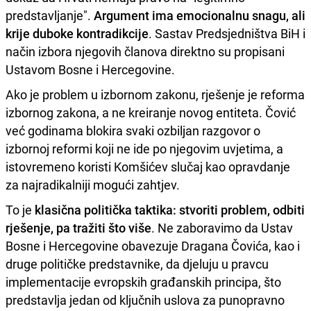
predstavljanje".
Argument ima emocionalnu snagu, ali
krije duboke kontradikcije
. Sastav Predsjedništva BiH i
način izbora njegovih članova direktno su propisani
Ustavom Bosne i Hercegovine.
Ako je problem u izbornom zakonu, rješenje je reforma
izbornog zakona, a ne kreiranje novog entiteta. Čović
već godinama blokira svaki ozbiljan razgovor o
izbornoj reformi koji ne ide po njegovim uvjetima, a
istovremeno koristi Komšićev slučaj kao opravdanje
za najradikalniji mogući zahtjev.
To je
klasična politička taktika: stvoriti problem, odbiti
rješenje, pa tražiti što više
. Ne zaboravimo da Ustav
Bosne i Hercegovine obavezuje Dragana Čovića, kao i
druge političke predstavnike, da djeluju u pravcu
implementacije evropskih građanskih principa, što
predstavlja jedan od ključnih uslova za punopravno