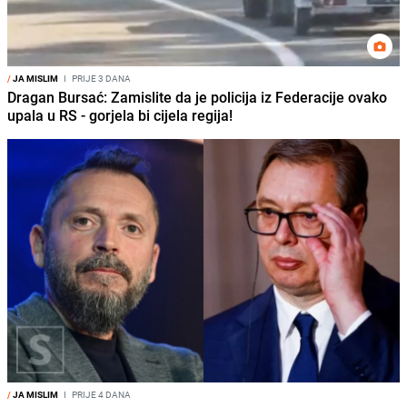
/
JA MISLIM
I
PRIJE 3 DANA
Dragan Bursać: Zamislite da je policija iz Federacije ovako
upala u RS - gorjela bi cijela regija!
/
JA MISLIM
I
PRIJE 4 DANA