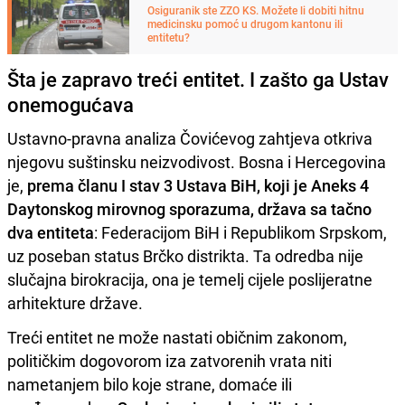
Osiguranik ste ZZO KS. Možete li dobiti hitnu
medicinsku pomoć u drugom kantonu ili
entitetu?
Šta je zapravo treći entitet. I zašto ga Ustav
onemogućava
Ustavno-pravna analiza Čovićevog zahtjeva otkriva
njegovu suštinsku neizvodivost. Bosna i Hercegovina
je,
prema članu I stav 3 Ustava BiH, koji je Aneks 4
Daytonskog mirovnog sporazuma, država sa tačno
dva entiteta
: Federacijom BiH i Republikom Srpskom,
uz poseban status Brčko distrikta. Ta odredba nije
slučajna birokracija, ona je temelj cijele poslijeratne
arhitekture države.
Treći entitet ne može nastati običnim zakonom,
političkim dogovorom iza zatvorenih vrata niti
nametanjem bilo koje strane, domaće ili