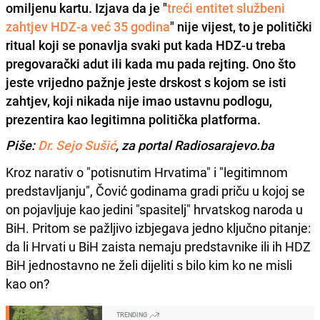
omiljenu kartu. Izjava da je "
trеći entitet službeni
zahtjev HDZ-a već 35 godina
" nije vijest, to je politički
ritual koji se ponavlja svaki put kada HDZ-u treba
pregovarački adut ili kada mu pada rejting. Ono što
jeste vrijedno pažnje jeste drskost s kojom se isti
zahtjev, koji nikada nije imao ustavnu podlogu,
prezentira kao legitimna politička platforma.
Piše:
Dr. Sejo Sušić
, za portal Radiosarajevo.ba
Kroz narativ o "potisnutim Hrvatima" i "legitimnom
predstavljanju", Čović godinama gradi priču u kojoj se
on pojavljuje kao jedini "spasitelj" hrvatskog naroda u
BiH. Pritom se pažljivo izbjegava jedno ključno pitanje:
da li Hrvati u BiH zaista nemaju predstavnike ili ih HDZ
BiH jednostavno ne želi dijeliti s bilo kim ko ne misli
kao on?
TRENDING