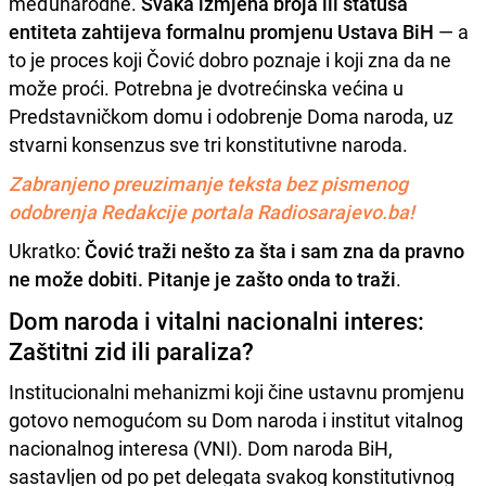
međunarodne.
Svaka izmjena broja ili statusa
entiteta zahtijeva formalnu promjenu Ustava BiH
— a
to je proces koji Čović dobro poznaje i koji zna da ne
može proći. Potrebna je dvotrećinska većina u
Predstavničkom domu i odobrenje Doma naroda, uz
stvarni konsenzus sve tri konstitutivne naroda.
Zabranjeno preuzimanje teksta bez pismenog
odobrenja Redakcije portala Radiosarajevo.ba!
Ukratko:
Čović traži nešto za šta i sam zna da pravno
ne može dobiti. Pitanje je zašto onda to traži
.
Dom naroda i vitalni nacionalni interes:
Zaštitni zid ili paraliza?
Institucionalni mehanizmi koji čine ustavnu promjenu
gotovo nemogućom su Dom naroda i institut vitalnog
nacionalnog interesa (VNI). Dom naroda BiH,
sastavljen od po pet delegata svakog konstitutivnog