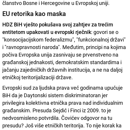
članstvo Bosne i Hercegovine u Evropskoj uniji.
EU retorika kao maska
HDZ BiH vješto pokušava svoj zahtjev za trećim
entitetom upakovati u evropski rječnik
: govori se o
"konsocijacijskom federalizmu", "funkcionalnoj državi"
i "ravnopravnosti naroda". Međutim, principi na kojima
počiva Evropska unija zasnivaju se prvenstveno na
građanskoj jednakosti, demokratskim standardima i
jačanju zajedničkih državnih institucija, a ne na daljoj
etničkoj teritorijalizaciji države.
Evropski sud za ljudska prava već godinama upućuje
BiH da je Daytonski sistem diskriminatoran jer
privilegira kolektivna etnička prava nad individualnim
građanskim. Presuda Sejdić i Finci iz 2009. to je
nedvosmisleno potvrdila. Čovićev odgovor na tu
presudu? Još više etničkih teritorija. To nije korak ka