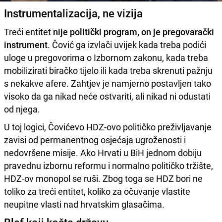
Instrumentalizacija, ne vizija
Treći entitet
nije politički program, on je pregovarački
instrument
. Čović ga izvlači uvijek kada treba podići
uloge u pregovorima o Izbornom zakonu, kada treba
mobilizirati biračko tijelo ili kada treba skrenuti pažnju
s nekakve afere. Zahtjev je namjerno postavljen tako
visoko da ga nikad neće ostvariti, ali nikad ni odustati
od njega.
U toj logici, Čovićevo HDZ-ovo političko preživljavanje
zavisi od permanentnog osjećaja ugroženosti i
nedovršene misije. Ako Hrvati u BiH jednom dobiju
pravednu izbornu reformu i normalno političko tržište,
HDZ-ov monopol se ruši. Zbog toga se HDZ bori ne
toliko za treći entitet, koliko za očuvanje vlastite
neupitne vlasti nad hrvatskim glasačima.