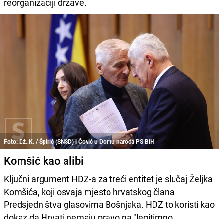
reorganizaciji države.
Foto: Dž. K. / Špirić (SNSD) i Čović u Domu naroda PS BiH
Komšić kao alibi
Ključni argument HDZ-a za treći entitet je slučaj Željka
Komšića, koji osvaja mjesto hrvatskog člana
Predsjedništva glasovima Bošnjaka. HDZ to koristi kao
dokaz da Hrvati nemaju pravo na "legitimno