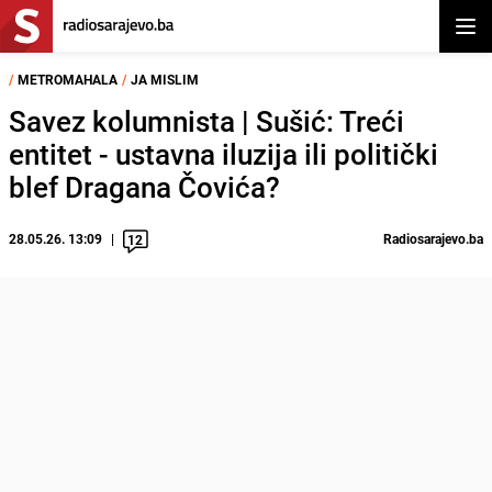
Otvor
/
METROMAHALA
/
JA MISLIM
Savez kolumnista | Sušić: Treći
entitet - ustavna iluzija ili politički
blef Dragana Čovića?
28.05.26. 13:09
Radiosarajevo.ba
12