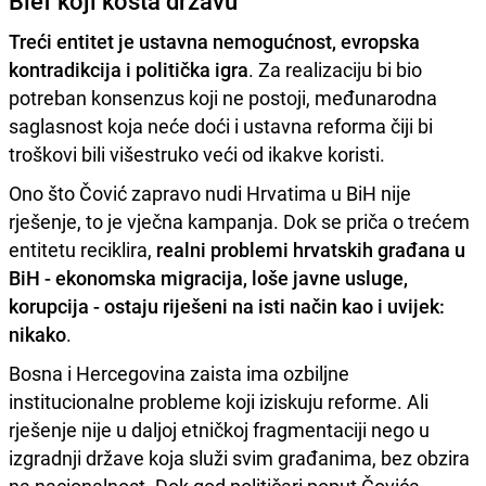
Blef koji košta državu
Treći entitet je ustavna nemogućnost, evropska
kontradikcija i politička igra
. Za realizaciju bi bio
potreban konsenzus koji ne postoji, međunarodna
saglasnost koja neće doći i ustavna reforma čiji bi
troškovi bili višestruko veći od ikakve koristi.
Ono što Čović zapravo nudi Hrvatima u BiH nije
rješenje, to je vječna kampanja. Dok se priča o trećem
entitetu reciklira,
realni problemi hrvatskih građana u
BiH - ekonomska migracija, loše javne usluge,
korupcija - ostaju riješeni na isti način kao i uvijek:
nikako
.
Bosna i Hercegovina zaista ima ozbiljne
institucionalne probleme koji iziskuju reforme. Ali
rješenje nije u daljoj etničkoj fragmentaciji nego u
izgradnji države koja služi svim građanima, bez obzira