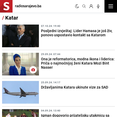
Otvor
/
Katar
07.10.24. 19:40
Posljedni izvještaj: Lider Hamasa je još živ,
ponovo uspostavio kontakt sa Katarom
29.09.24. 07:44
Ona je reformatorica, modna ikona i liderica:
Priča o najmoćnijoj ženi Katara Mozi Bint
Nasser
25.09.24. 14:17
Državljanima Katara ukinute vize za SAD
04.09.24. 13:40
Igman dogovorio prijateljsku utakmicu sa