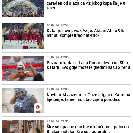
zarađen od ulaznica Azijskog kupa šalje u
Gazu
10.02.24. 20:58
Katar je novi prvak Azije: Akram Afif u 95.
minuti kompletirao hat-trick
05.02.24. 19:06
Poznato kada će Lana Pudar plivati na SP u
Kataru: Evo gdje možete gledati našu Sirenu
17.01.24. 13:00
Novinar Al Jazeere iz Gaze stigao u Katar na
liječenje: Izrael mu ubio cijelu porodicu
13.01.24. 07:53
Šire se opasne glasine o ključnom igraču na
Bliskom istoku: Sve su nadigrali...