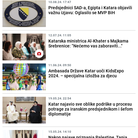
10.08.24. 17:47
Predsjednici SAD-a, Egipta i Katara objavili
važnu izjavu: Oglasilo se MVP BiH
12.07.24. 11:05
Katarska ministrica Al-Khater s Majkama
Srebrenice: "Nećemo vas zaboraviti..."
11.06.24. 09:50
Ambasada Države Katar uoči KidsExpo
2024. – specijalna izložba za djecu
19.05.24. 22:54
Katar najavio sve oblike podrške u procesu
potrage za iranskim predsjednikom i šefom
diplomatije
15.05.24. 14:10
Nakon najave priznanja Palestine, Tanja