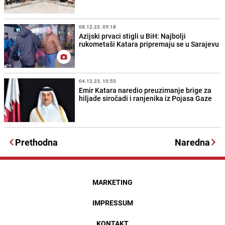
08.12.23. 09:18
Azijski prvaci stigli u BiH: Najbolji
rukometaši Katara pripremaju se u Sarajevu
04.12.23. 10:55
Emir Katara naredio preuzimanje brige za
hiljade siročadi i ranjenika iz Pojasa Gaze
Prethodna
Naredna
MARKETING
IMPRESSUM
KONTAKT