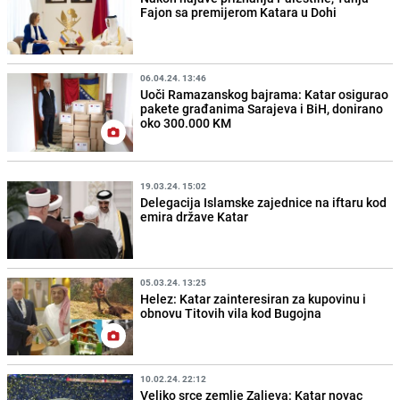
Fajon sa premijerom Katara u Dohi
06.04.24. 13:46
Uoči Ramazanskog bajrama: Katar osigurao
pakete građanima Sarajeva i BiH, donirano
oko 300.000 KM
19.03.24. 15:02
Delegacija Islamske zajednice na iftaru kod
emira države Katar
05.03.24. 13:25
Helez: Katar zainteresiran za kupovinu i
obnovu Titovih vila kod Bugojna
10.02.24. 22:12
Veliko srce zemlje Zaljeva: Katar novac