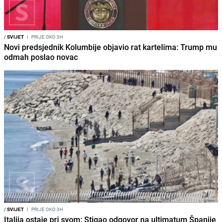
/
SVIJET
I
PRIJE OKO 3H
Novi predsjednik Kolumbije objavio rat kartelima: Trump mu
odmah poslao novac
/
SVIJET
I
PRIJE OKO 3H
Italija ostaje pri svom: Stigao odgovor na ultimatum Španije