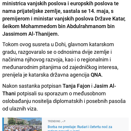
ministrica vanjskih poslova i europskih poslova te
nama prijateljske zemlje, sastala se 14. maja, s
premijerom i ministar vanjskih poslova Države Katar,
šeikom Mohammedom bin Abdulrahmanom bin
Jassimom Al-Thanijem.
Tokom ovog susreta u Dohi, glavnom katarskom
gradu, razgovaralo se o odnosima dvije zemlje i
načinima njihovog razvoja, kao i o regionalnim i
međunarodnim pitanjima od zajedničkog interesa,
prenijela je katarska državna agencija
QNA
.
Nakon sastanka potpisan
Tanja Fajon
i
Jasim Al-
Thani
potpisali su sporazum o međusobnom
oslobađanju nositelja diplomatskih i posebnih pasoša
od ulaznih viza.
TRENDING
Borba ne prestaje: Rudari i četvrtu noć za
redom proveli u jami