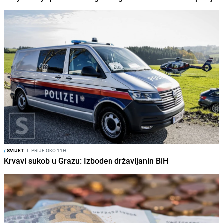
/
SVIJET
I
PRIJE OKO 11H
Krvavi sukob u Grazu: Izboden državljanin BiH