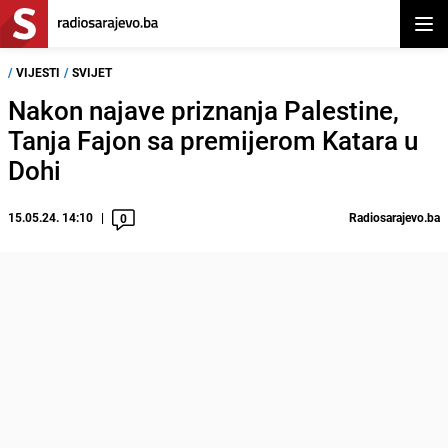
Otvor
/
VIJESTI
/
SVIJET
Nakon najave priznanja Palestine,
Tanja Fajon sa premijerom Katara u
Dohi
15.05.24. 14:10
Radiosarajevo.ba
0