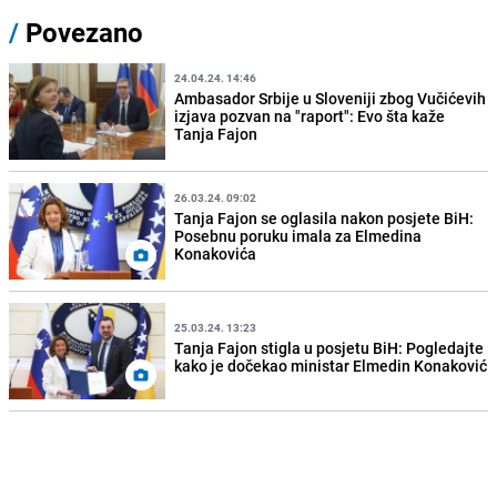
/
Povezano
24.04.24. 14:46
Ambasador Srbije u Sloveniji zbog Vučićevih
izjava pozvan na "raport": Evo šta kaže
Tanja Fajon
26.03.24. 09:02
Tanja Fajon se oglasila nakon posjete BiH:
Posebnu poruku imala za Elmedina
Konakovića
25.03.24. 13:23
Tanja Fajon stigla u posjetu BiH: Pogledajte
kako je dočekao ministar Elmedin Konaković