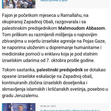
Fajon je početkom mjeseca u Ramallahu, na
okupiranoj Zapadnoj Obali, razgovarala i sa
palestinskim predsjednikom
Mahmoudom Abbasom
.
Tom prilikom su razmijenili mišljenja o najnovijim
zbivanjima u svjetlu izraelske agresije na Pojas Gaze,
te naporima uloženim u dopremanje humanitarne i
medicinske pomoći u enklavu koja je pod stalnim
izraelskim udarima od 7. oktobra prošle godine.
Tokom sastanka,
palestinski predsjednik
se dotakao
opasne izraelske eskalacije na Zapadnoj obali,
kontinuiranih zločina izraelskih doseljenika i
skrnavljenja islamskih i kršćanskih svetinja, posebno u
gradu Jeruzalemu.
09.05.24. 18:31
Iz Slovenije kategorični: ‘Priznat ćemo ih kao