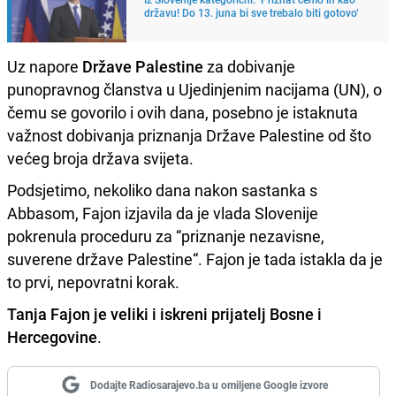
državu! Do 13. juna bi sve trebalo biti gotovo‘
Uz napore
Države Palestine
za dobivanje
punopravnog članstva u Ujedinjenim nacijama (UN), o
čemu se govorilo i ovih dana, posebno je istaknuta
važnost dobivanja priznanja Države Palestine od što
većeg broja država svijeta.
Podsjetimo, nekoliko dana nakon sastanka s
Abbasom, Fajon izjavila da je vlada Slovenije
pokrenula proceduru za “priznanje nezavisne,
suverene države Palestine“. Fajon je tada istakla da je
to prvi, nepovratni korak.
Tanja Fajon je veliki i iskreni prijatelj Bosne i
Hercegovine
.
Dodajte Radiosarajevo.ba u omiljene Google izvore