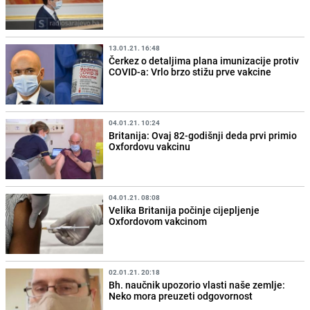
13.01.21. 16:48
Čerkez o detaljima plana imunizacije protiv
COVID-a: Vrlo brzo stižu prve vakcine
04.01.21. 10:24
Britanija: Ovaj 82-godišnji deda prvi primio
Oxfordovu vakcinu
04.01.21. 08:08
Velika Britanija počinje cijepljenje
Oxfordovom vakcinom
02.01.21. 20:18
Bh. naučnik upozorio vlasti naše zemlje:
Neko mora preuzeti odgovornost