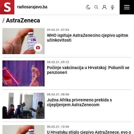
Otvor
/
AstraZeneca
09.02.21. 07:03
WHO ispituje AstraZenecino cjepivo upitne
učinkovitosti
08.02.21. 09:12
Počinje vakcinacija u Hrvatskoj: Pobunili se
penzioneri
08.02.21. 08:08
Južna Afrika privremeno prekida s
cijepljenjem AstraZenecom
06.02.21. 13:46
U Hrvatsku stiglo cjepivo AstraZenece, evo o