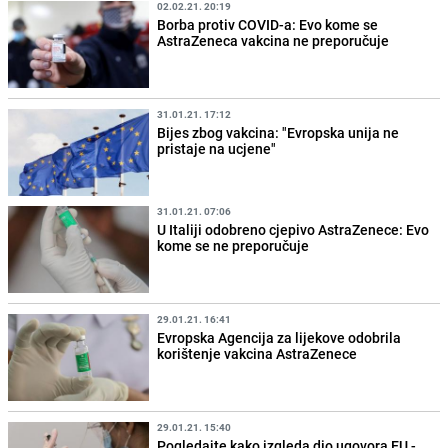
02.02.21. 20:19
Borba protiv COVID-a: Evo kome se
AstraZeneca vakcina ne preporučuje
31.01.21. 17:12
Bijes zbog vakcina: "Evropska unija ne
pristaje na ucjene"
31.01.21. 07:06
U Italiji odobreno cjepivo AstraZenece: Evo
kome se ne preporučuje
29.01.21. 16:41
Evropska Agencija za lijekove odobrila
korištenje vakcina AstraZenece
29.01.21. 15:40
Pogledajte kako izgleda dio ugovora EU -