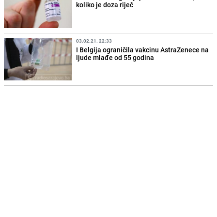
koliko je doza riječ
03.02.21. 22:33
I Belgija ograničila vakcinu AstraZenece na
ljude mlađe od 55 godina