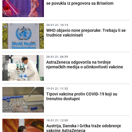
se povukla iz pregovora sa Briselom
26.01.21. 16:14
WHO objavio nove preporuke: Trebaju li se
trudnice vakcinisati
26.01.21. 06:59
AstraZeneca odgovorila na tvrdnje
njemačkih medija o učinkovitosti vakcine
19.01.21. 11:32
Tipovi vakcina protiv COVID-19 koji su
trenutno dostupni
18.01.21. 12:00
Austrija, Danska i Grčka traže odobrenje
vakcine AstraZeneca