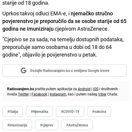
starije od 18 godina.
Uprkos takvoj odluci EMA-e, i
njemačko stručno
povjerenstvo je preporučilo da se osobe starije od 65
godina ne imuniziraju
cjepivom AstraZenece.
"Cjepivo se za sada, na temelju dostupnih podataka,
preporučuje samo osobama u dobi od 18 do 64
godine", objavilo je povjerenstvo u petak.
Dodajte Radiosarajevo.ba u omiljene Google izvore
Radiosarajevo.ba
pratite putem aplikacije za
Android
|
iOS
i društvenih
mreža
Twitter
|
Facebook
|
Instagram
, kao i putem našeg
Viber
Chata.
#Italija
#Njemačka
#COVID-19
#vakcina
#imunizacija
#cjepivo
#AstraZeneca