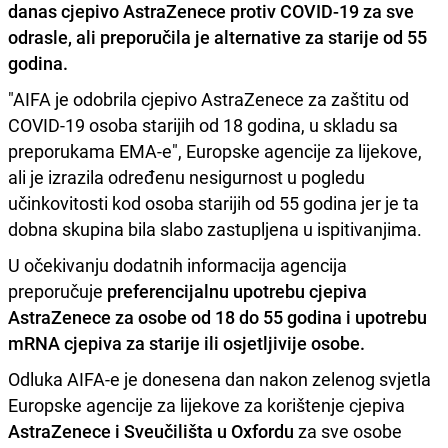
danas cjepivo AstraZenece protiv COVID-19 za sve
odrasle, ali preporučila je alternative za starije od 55
godina
.
"AIFA je odobrila cjepivo AstraZenece za zaštitu od
COVID-19 osoba starijih od 18 godina, u skladu sa
preporukama EMA-e", Europske agencije za lijekove,
ali je izrazila određenu nesigurnost u pogledu
učinkovitosti kod osoba starijih od 55 godina jer je ta
dobna skupina bila slabo zastupljena u ispitivanjima.
U očekivanju dodatnih informacija agencija
preporučuje
preferencijalnu upotrebu cjepiva
AstraZenece za osobe od 18 do 55 godina i upotrebu
mRNA cjepiva za starije ili osjetljivije osobe.
Odluka AIFA-e je donesena dan nakon zelenog svjetla
Europske agencije za lijekove za korištenje cjepiva
AstraZenece i Sveučilišta u Oxfordu
za sve osobe