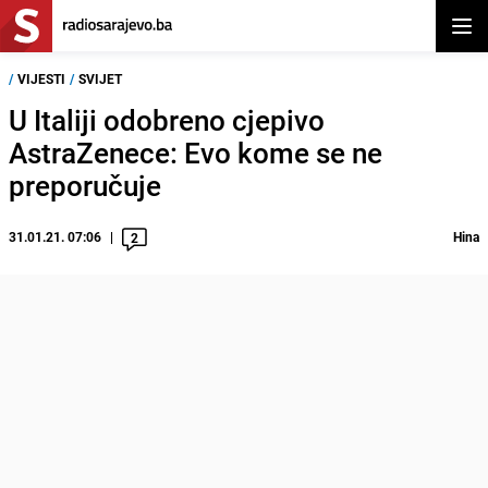
Otvor
/
VIJESTI
/
SVIJET
U Italiji odobreno cjepivo
AstraZenece: Evo kome se ne
preporučuje
31.01.21. 07:06
Hina
2