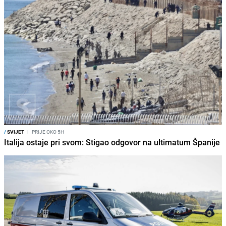
/
SVIJET
I
PRIJE OKO 5H
Italija ostaje pri svom: Stigao odgovor na ultimatum Španije