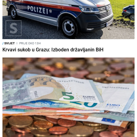
/
SVIJET
I
PRIJE OKO 13H
Krvavi sukob u Grazu: Izboden državljanin BiH