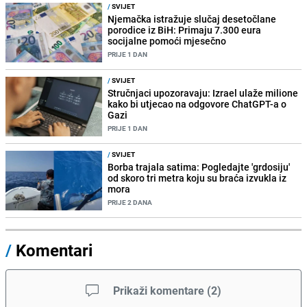
/
SVIJET
Njemačka istražuje slučaj desetočlane
porodice iz BiH: Primaju 7.300 eura
socijalne pomoći mjesečno
PRIJE 1 DAN
/
SVIJET
Stručnjaci upozoravaju: Izrael ulaže milione
kako bi utjecao na odgovore ChatGPT-a o
Gazi
PRIJE 1 DAN
/
SVIJET
Borba trajala satima: Pogledajte 'grdosiju'
od skoro tri metra koju su braća izvukla iz
mora
PRIJE 2 DANA
/
Komentari
Prikaži komentare
(
2
)