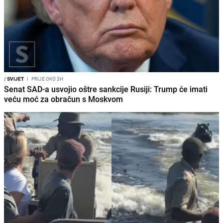
/
SVIJET
I
PRIJE OKO 3H
Senat SAD-a usvojio oštre sankcije Rusiji: Trump će imati
veću moć za obračun s Moskvom