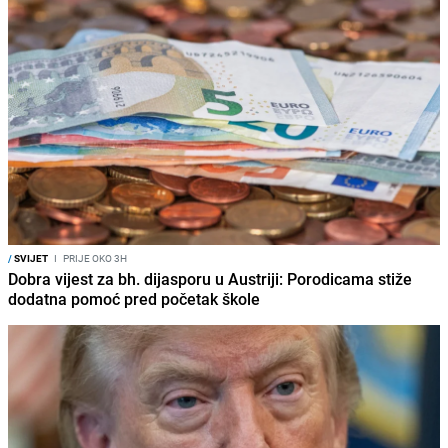
/
SVIJET
I
PRIJE OKO 3H
Dobra vijest za bh. dijasporu u Austriji: Porodicama stiže
dodatna pomoć pred početak škole