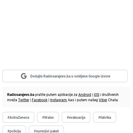
Dodajte Radiosarajevo.ba u omiljene Google izvore
Radiosarajevo.ba
pratite putem aplikacije za
Android
|
iOS
i društvenih
mreža
Twitter
|
Facebook
|
Instagram
, kao i putem našeg
Viber
Chata.
#AstraZeneca
#Wales
#evakuacija
#fabrika
#policija
#sumnjivi paket