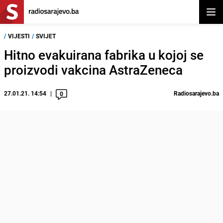
Otvor
/
VIJESTI
/
SVIJET
Hitno evakuirana fabrika u kojoj se
proizvodi vakcina AstraZeneca
27.01.21. 14:54
Radiosarajevo.ba
0