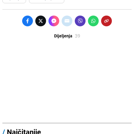
39
Dijeljenja
/
Najčitanije