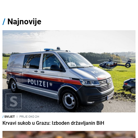
/
Najnovije
/
SVIJET
I
PRIJE OKO 2H
Krvavi sukob u Grazu: Izboden državljanin BiH