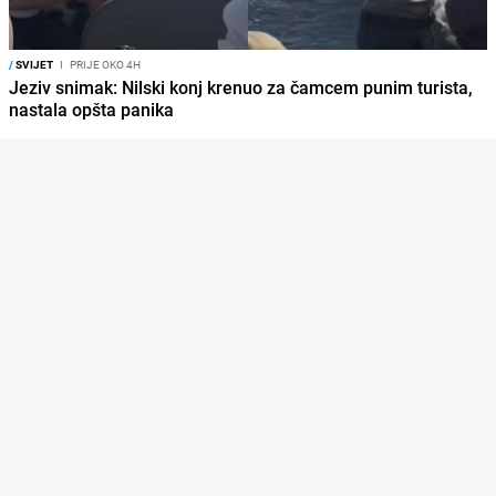
/
SVIJET
I
PRIJE OKO 4H
Jeziv snimak: Nilski konj krenuo za čamcem punim turista,
nastala opšta panika