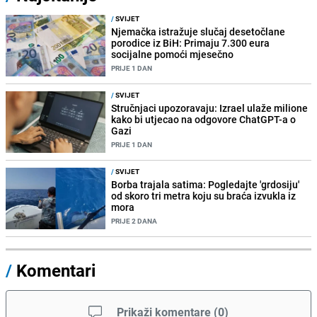
/
SVIJET
Njemačka istražuje slučaj desetočlane
porodice iz BiH: Primaju 7.300 eura
socijalne pomoći mjesečno
PRIJE 1 DAN
/
SVIJET
Stručnjaci upozoravaju: Izrael ulaže milione
kako bi utjecao na odgovore ChatGPT-a o
Gazi
PRIJE 1 DAN
/
SVIJET
Borba trajala satima: Pogledajte 'grdosiju'
od skoro tri metra koju su braća izvukla iz
mora
PRIJE 2 DANA
/
Komentari
Prikaži komentare
(
0
)