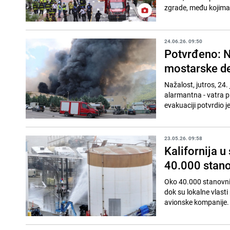
zgrade, među kojima 
24.06.26. 09:50
Potvrđeno: N
mostarske de
Nažalost, jutros, 24.
alarmantna - vatra pr
evakuaciji potvrdio je
23.05.26. 09:58
Kalifornija u
40.000 stan
Oko 40.000 stanovnik
dok su lokalne vlasti
avionske kompanije. V