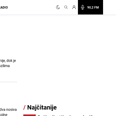
RADIO
90,2 FM
je, dok je
ozilima
/
Najčitanije
 dva nosiva
kolne