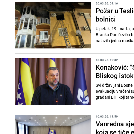
20.03.26. 09:16
Požar u Tesl
bolnici
U petak, 19. marta, u
Branka Radičevića bro
nalazila jedna muška 
18.03.26. 12:32
Konaković: "S
Bliskog istok
Svi državljani Bosne i
evakuaciju vraćeni s
građani BiH koji tamo 
10.03.26. 19:59
Vanredna sje
koja se tiče