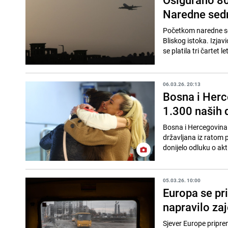
Naredne sedmi
Početkom naredne sedm
Bliskog istoka. Izjav
se platila tri čartet le
06.03.26. 20:13
Bosna i Herc
1.300 naših d
Bosna i Hercegovina 
državljana iz ratom p
donijelo odluku o akt
05.03.26. 10:00
Europa se pr
napravilo zaj
Sjever Europe pripre