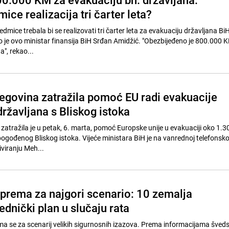
ce realizacija tri čarter leta?
ice trebala bi se realizovati tri čarter leta za evakuaciju državljana Bi
io je ovo ministar finansija BiH Srđan Amidžić. "Obezbijeđeno je 800.000 
ta", rekao...
egovina zatražila pomoć EU radi evakuacije
ržavljana s Bliskog istoka
zatražila je u petak, 6. marta, pomoć Europske unije u evakuaciji oko 1.3
ogođenog Bliskog istoka. Vijeće ministara BiH je na vanrednoj telefonskoj
iviranju Meh...
iprema za najgori scenario: 10 zemalja
ednički plan u slučaju rata
ma se za scenarij velikih sigurnosnih izazova. Prema informacijama šved