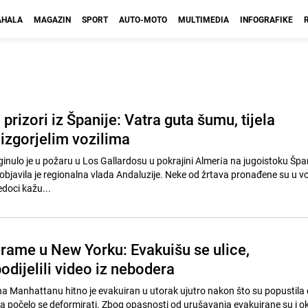
HALA
MAGAZIN
SPORT
AUTO-MOTO
MULTIMEDIA
INFOGRAFIKE
 prizori iz Španije: Vatra guta šumu, tijela
izgorjelim vozilima
inulo je u požaru u Los Gallardosu u pokrajini Almería na jugoistoku Špani
 objavila je regionalna vlada Andaluzije. Neke od žrtava pronađene su u v
edoci kažu...
drame u New Yorku: Evakuišu se ulice,
odijelili video iz nebodera
na Manhattanu hitno je evakuiran u utorak ujutro nakon što su popustila
va počelo se deformirati. Zbog opasnosti od urušavanja evakuirane su i o