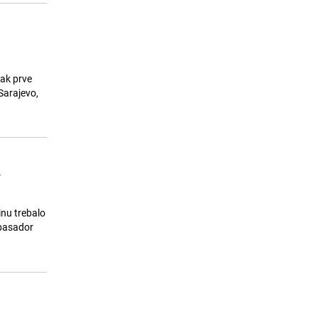
zak prve
Sarajevo,
.
inu trebalo
mbasador