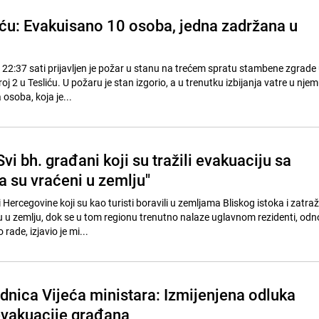
iću: Evakuisano 10 osoba, jedna zadržana u
 22:37 sati prijavljen je požar u stanu na trećem spratu stambene zgrade u
j 2 u Tesliću. U požaru je stan izgorio, a u trenutku izbijanja vatre u njem
osoba, koja je...
vi bh. građani koji su tražili evakuaciju sa
a su vraćeni u zemlju"
 Hercegovine koji su kao turisti boravili u zemljama Bliskog istoka i zatraži
u u zemlju, dok se u tom regionu trenutno nalaze uglavnom rezidenti, od
rade, izjavio je mi...
dnica Vijeća ministara: Izmijenjena odluka
 evakuacije građana