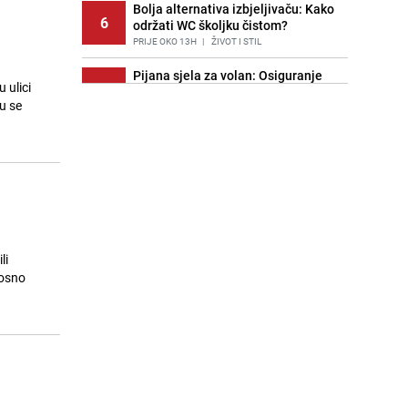
Bolja alternativa izbjeljivaču: Kako
6
održati WC školjku čistom?
PRIJE OKO 13H
|
ŽIVOT I STIL
Pijana sjela za volan: Osiguranje
 ulici
7
odbilo isplatu štete na vozilu koje je
u se
slupala Anja Ljubojević
PRIJE 2 DANA
|
BOSNA I HERCEGOVINA
Znate li šta Dino Merlin pojede prije
8
izlaska na scenu? Njegov ritual
iznenadio mnoge
PRIJE 1 DAN
|
SHOWBIZ
Akcija na Dobrinji: Specijalci MUP-a
9
KS opkolili zgradu
li
PRIJE 2 DANA
|
LOKALNE TEME
nosno
Šta se dešava u sarajevskom
10
naselju Vraca? Policija zaprimila
dojavu, izašli na teren
PRIJE 2 DANA
|
CRNA HRONIKA
Nastavak provokacija: MUP RS
11
oduzeo zastavu s ljiljanima i