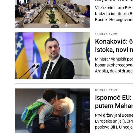
Vijeće ministara BiH
budžeta institucija 
Bosne i Hercegovine.
10.03.26. 17:22
Konaković: 6
istoka, novi 
Ministar vanjskih po
bosanskohercegovački
Arabiju, dok bi druga
09.03.26. 11:59
Ispomoć EU: E
putem Mehani
Prvi državljani Bosn
Evropske unije (UCPM)
poslova BiH. U nedjelj