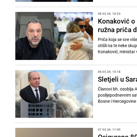
08.03.26. 16:23
Konaković o k
ružna priča 
Priča koja se sve viš
otišli na te neke skup
Konaković, ministar v
08.03.26. 15:18
Sletjeli u Sa
Članovi bh. osoblja 
poslijepodnevnim sat
Bosne i Hercegovine 
07.03.26. 11:00
Osigurano 80