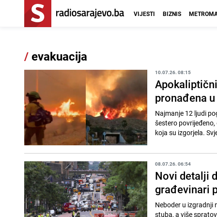
VIJESTI
BIZNIS
METROMA
/
evakuacija
10.07.26. 08:15
Apokaliptični
pronađena u 
Najmanje 12 ljudi pog
šestero povrijeđeno,
koja su izgorjela. Svj
08.07.26. 06:54
Novi detalji 
građevinari p
Neboder u izgradnji 
stuba, a više sprato