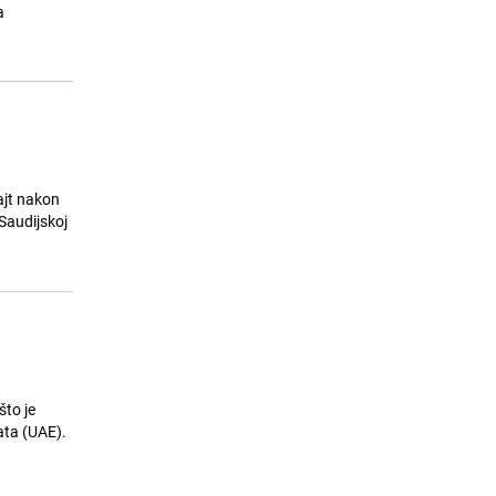
Plavi orkestar i pjesma dana
a
23.07.26. 23:25
|
AKTUELNO
ajt nakon
 Saudijskoj
što je
rata (UAE).