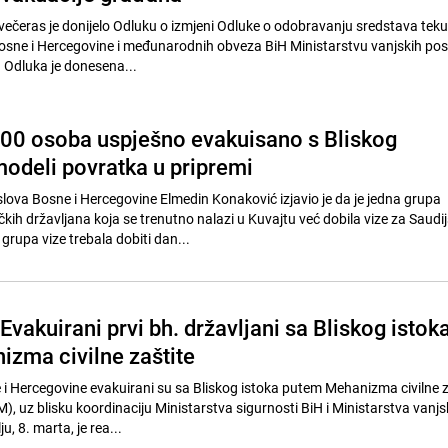
 večeras je donijelo Odluku o izmjeni Odluke o odobravanju sredstava teku
Bosne i Hercegovine i međunarodnih obveza BiH Ministarstvu vanjskih po
 Odluka je donesena...
00 osoba uspješno evakuisano s Bliskog
modeli povratka u pripremi
slova Bosne i Hercegovine Elmedin Konaković izjavio je da je jedna grupa
h državljana koja se trenutno nalazi u Kuvajtu već dobila vize za Saudi
 grupa vize trebala dobiti dan...
vakuirani prvi bh. državljani sa Bliskog istok
zma civilne zaštite
e i Hercegovine evakuirani su sa Bliskog istoka putem Mehanizma civilne z
, uz blisku koordinaciju Ministarstva sigurnosti BiH i Ministarstva vanjs
u, 8. marta, je rea...