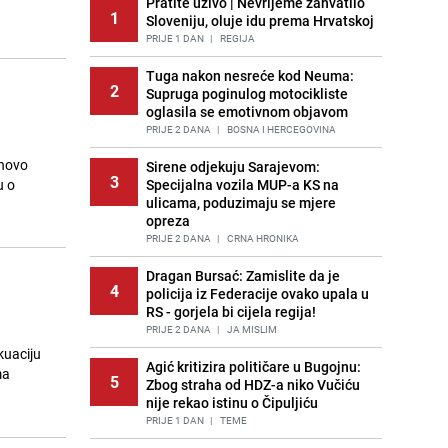
Pratite uživo | Nevrijeme zahvatilo
1
Sloveniju, oluje idu prema Hrvatskoj
PRIJE 1 DAN
|
REGIJA
Tuga nakon nesreće kod Neuma:
2
Supruga poginulog motocikliste
oglasila se emotivnom objavom
PRIJE 2 DANA
|
BOSNA I HERCEGOVINA
onovo
Sirene odjekuju Sarajevom:
3
u o
Specijalna vozila MUP-a KS na
ulicama, poduzimaju se mjere
opreza
PRIJE 2 DANA
|
CRNA HRONIKA
Dragan Bursać: Zamislite da je
4
policija iz Federacije ovako upala u
RS - gorjela bi cijela regija!
PRIJE 2 DANA
|
JA MISLIM
kuaciju
Agić kritizira političare u Bugojnu:
ma
5
Zbog straha od HDZ-a niko Vučiću
nije rekao istinu o Čipuljiću
PRIJE 1 DAN
|
TEME