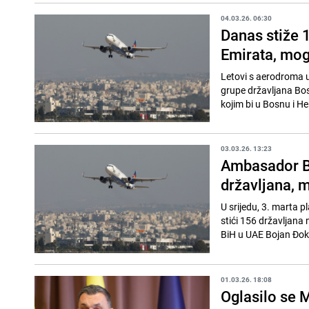
04.03.26. 06:30
Danas stiže 1
Emirata, mogu
Letovi s aerodroma u 
grupe državljana Bos
kojim bi u Bosnu i He
03.03.26. 13:23
Ambasador Bi
državljana, 
U srijedu, 3. marta p
stići 156 državljana 
BiH u UAE Bojan Đokić
01.03.26. 18:08
Oglasilo se 