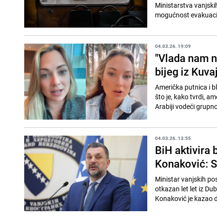
Ministarstva vanjski
mogućnost evakuacije
04.03.26. 19:09
"Vlada nam n
bijeg iz Kuva
Američka putnica i b
što je, kako tvrdi, a
Arabiji vodeći grupno
04.03.26. 13:55
BiH aktivira
Konaković: S
Ministar vanjskih po
otkazan let let iz Du
Konaković je kazao d