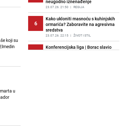
neugodno iznenađenje
23.07.26. 21:50
|
REGIJA
Kako ukloniti masnoću s kuhinjskih
6
ormarića? Zaboravite na agresivna
sredstva
23.07.26. 22:15
|
ŽIVOT I STIL
še koji su
, Elmedin
Konferencijska liga | Borac slavio
7
protiv Petrocuba i napravio veliki
korak prema trećem pretkolu
23.07.26. 22:20
|
NOGOMET
Panika u SAD: S tržišta se hitno
8
povlači 1,6 miliona jaja, mogu
izazvati smrtonosnu infekciju
 marta u
23.07.26. 22:25
|
SVIJET
sador
Uklonite naslage u WC školjci:
9
Efikasni trikovi za borbu protiv
kamenca
23.07.26. 22:57
|
ŽIVOT I STIL
Konferencijska liga | Zrinjski
10
porazom na Islandu otvorio novu