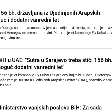
56 bh. državljana iz Ujedinjenih Arapskih
ć i dodatni vanredni let
Dubaiju su ponovo uspostavljeni, a za srijedu, 4. marta, planiran je pola
ne i Hercegovine prema domovini. Planiran je let kompanije Fly Dubai za 
rcegovinu tre...
H u UAE: "Sutra u Sarajevo treba stići 156 bh
moguć dodatni vanredni let"
laniran je let kompanije Fly Dubai za Sarajevo, kojim bi u Bosnu i Hercegov
naše zemlje i turista iz Ujedinjenih Arapskih Emirata (UAE), potvrdio je a
 i naja...
Ministarstvo vanjskih poslova BiH: Za sada