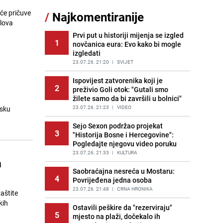
sankcionisao vozača iz Bosanskog
će pričuve
/
Najkomentiranije
Novog
slova
PRIJE 1 DAN
|
BOSNA I HERCEGOVINA
Prvi put u historiji mijenja se izgled
1
novčanica eura: Evo kako bi mogle
Pojavili su vam se mravi u kući? Bez
12
izgledati
brige, ovo su najbolji načini da ih se
riješite
23.07.26. 21:20
|
SVIJET
PRIJE 2 DANA
|
ŽIVOT I STIL
Ispovijest zatvorenika koji je
2
preživio Goli otok: "Gutali smo
Kao iz slastičarne: Rolada od
13
žilete samo da bi završili u bolnici"
čokolade i kokosa bez pečenja,
jednostavan desert bez imalo muke
23.07.26. 21:23
|
VIDEO
jsku
PRIJE 1 DAN
|
RECEPTI
Sejo Sexon podržao projekat
3
"Historija Bosne i Hercegovine":
Kako izgleda travnjak stadiona
14
Pogledajte njegovu video poruku
Koševo nakon tri koncerta Dine
Merlina
23.07.26. 21:33
|
KULTURA
a
PRIJE 2 DANA
|
FOTO
Saobraćajna nesreća u Mostaru:
4
Povrijeđena jedna osoba
Tajna savršenog makedonskog
15
ajvara: Stari recept za kremast i
23.07.26. 21:48
|
CRNA HRONIKA
aštite
bogat okus
kih
Ostavili peškire da "rezerviraju"
PRIJE 1 DAN
|
RECEPTI
5
mjesto na plaži, dočekalo ih