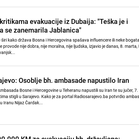
ritikama evakuacije iz Dubaija: "Teška je i
da se zanemarila Jablanica"
e širi kako država Bosna i Hercegovina spašava influencere ili neke bogata
e provode nije dobra, nije moralna, nije ljudska, izjavio je danas, 8. marta
anjsk...
rajevo: Osoblje bh. ambasade napustilo Iran
Ambasada Bosne i Hercegovine u Teheranu napustili su Iran te su jučer, 7.
ima stigli u Sarajevo. Kako je za portal Radiosarajevo.ba potvrdio amba
u Iranu Nijaz Čardak...
0.000 KM za evakuaciju bh. državljana: