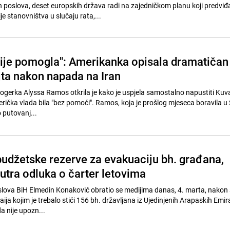
h poslova, deset europskih država radi na zajedničkom planu koji predviđ
 stanovništva u slučaju rata,...
ije pomogla": Amerikanka opisala dramatičan
jta nakon napada na Iran
logerka Alyssa Ramos otkrila je kako je uspjela samostalno napustiti Kuv
merička vlada bila "bez pomoći". Ramos, koja je prošlog mjeseca boravila u
 putovanj...
 budžetske rezerve za evakuaciju bh. građana,
utra odluka o čarter letovima
slova BiH Elmedin Konaković obratio se medijima danas, 4. marta, nakon 
baija kojim je trebalo stići 156 bh. državljana iz Ujedinjenih Arapaskih Emi
a nije upozn...