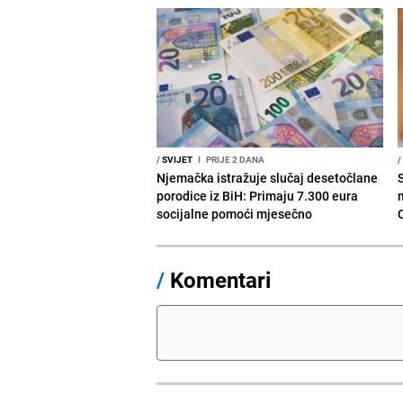
/
SVIJET
I
PRIJE 2 DANA
/
Njemačka istražuje slučaj desetočlane
porodice iz BiH: Primaju 7.300 eura
socijalne pomoći mjesečno
/
Komentari