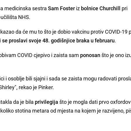
a medicinska sestra
Sam Foster
iz
bolnice Churchill
pri
učilišta NHS.
vi kazao da će mu to što je dobio vakcinu protiv COVID-19 p
i se proslavi svoje 48. godišnjice braka u februaru
.
obivam COVID cjepivo i zaista sam
ponosan
što je ono i
i i osoblje bili sjajni i sada se zaista mogu radovati prosl
irley", rekao je Pinker.
takla da je bila
privilegija
što je mogla dati prvo oxfordo
ekoliko stotina metara od mjesta na kojem je razvijeno, p