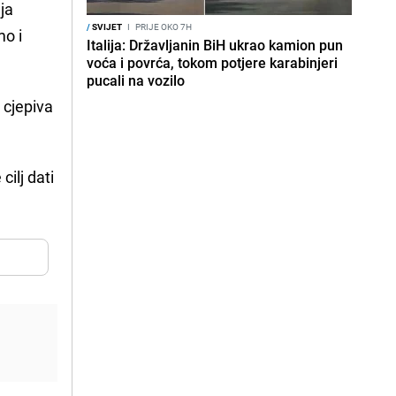
ja
/
SVIJET
I
PRIJE OKO 7H
mo i
Italija: Državljanin BiH ukrao kamion pun
voća i povrća, tokom potjere karabinjeri
pucali na vozilo
 cjepiva
ilj dati