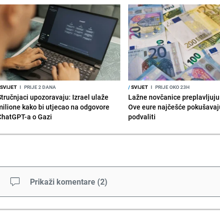
SVIJET
I
PRIJE 2 DANA
/
SVIJET
I
PRIJE OKO 23H
Stručnjaci upozoravaju: Izrael ulaže
Lažne novčanice preplavljuju 
milione kako bi utjecao na odgovore
Ove eure najčešće pokušavaj
ChatGPT-a o Gazi
podvaliti
Prikaži komentare
(
2
)