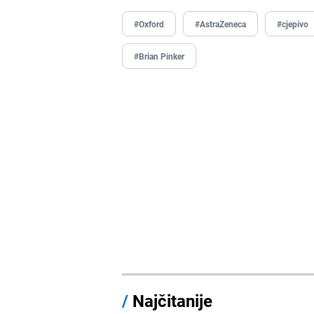
#Oxford
#AstraZeneca
#cjepivo
#Brian Pinker
/
Najčitanije