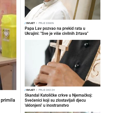
/
SVIJET
I
PRIJE 33MIN
Papa Lav pozvao na prekid rata u
Ukrajini: "Sve je više civilnih žrtava"
/
SVIJET
I
PRIJE OKO 2H
Skandal Katoličke crkve u Njemačkoj:
e
primila
Svećenici koji su zlostavljali djecu
'sklonjeni' u inostranstvo