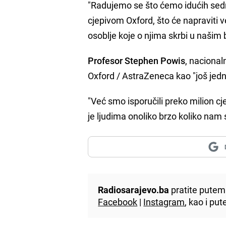
"Radujemo se što ćemo idućih se
cjepivom Oxford, što će napraviti v
osoblje koje o njima skrbi u našim 
Profesor Stephen Powis
, nacional
Oxford / AstraZeneca kao "još jed
"Već smo isporučili preko milion cj
je ljudima onoliko brzo koliko nam 
Radiosarajevo.ba
pratite putem 
Facebook
|
Instagram
, kao i p