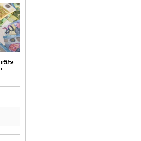
tržište:
u