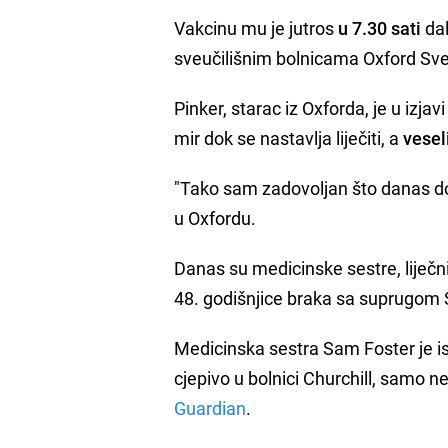
Vakcinu mu je jutros
u 7.30 sati
dal
sveučilišnim bolnicama Oxford Sve
Pinker, starac iz Oxforda, je u izja
mir dok se nastavlja liječiti, a
vesel
"Tako sam zadovoljan što danas d
u Oxfordu.
Danas su medicinske sestre, liječnic
48. godišnjice braka sa suprugom Sh
Medicinska sestra Sam Foster je is
cjepivo u bolnici Churchill, samo n
Guardian
.