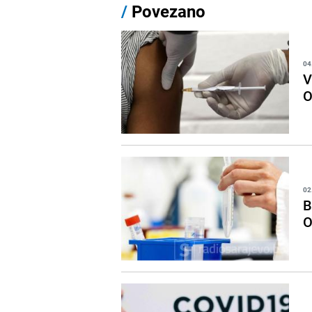
/
Povezano
04
V
O
02
B
O