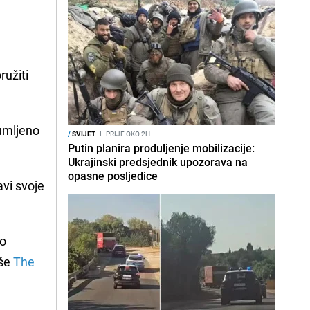
ružiti
zumljeno
/
SVIJET
I
PRIJE OKO 2H
Putin planira produljenje mobilizacije:
Ukrajinski predsjednik upozorava na
opasne posljedice
avi svoje
vo
iše
The