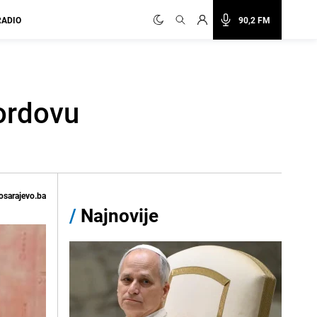
RADIO
90,2 FM
fordovu
osarajevo.ba
/
Najnovije