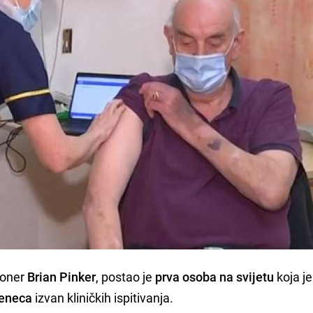
zioner
Brian Pinker
, postao je
prva osoba na svijetu
koja j
eneca
izvan kliničkih ispitivanja.