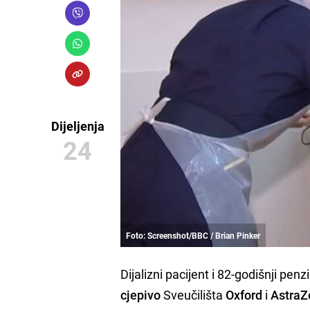
Dijeljenja
24
Foto: Screenshot/BBC / Brian Pinker
Dijalizni pacijent i 82-godišnji pen
cjepivo
Sveučilišta
Oxford
i
AstraZ