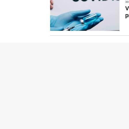
30
V
p