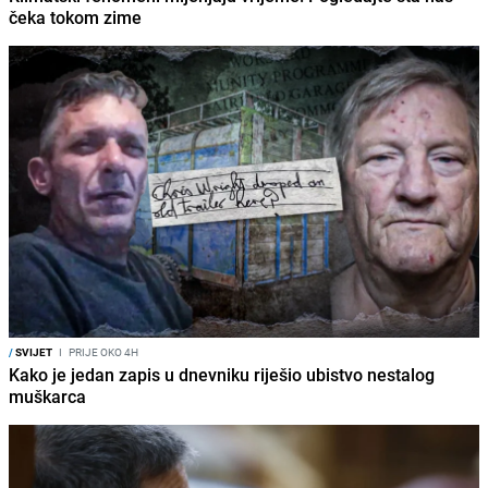
čeka tokom zime
/
SVIJET
I
PRIJE OKO 4H
Kako je jedan zapis u dnevniku riješio ubistvo nestalog
muškarca