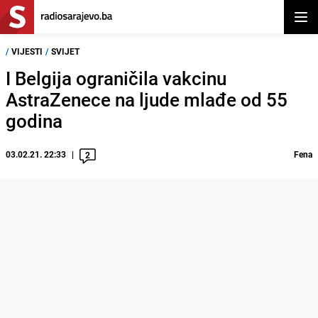
Otvor
/
VIJESTI
/
SVIJET
I Belgija ograničila vakcinu
AstraZenece na ljude mlađe od 55
godina
03.02.21. 22:33
Fena
2