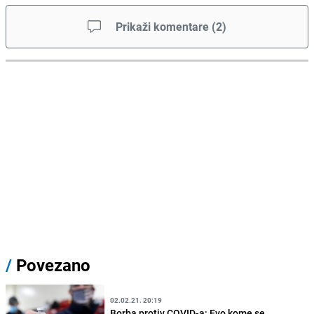
Prikaži komentare
(
2
)
/
Povezano
02.02.21. 20:19
Borba protiv COVID-a: Evo kome se