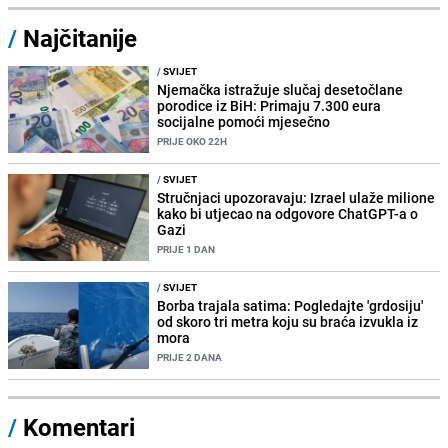
/
Najčitanije
/
SVIJET
Njemačka istražuje slučaj desetočlane
porodice iz BiH: Primaju 7.300 eura
socijalne pomoći mjesečno
PRIJE OKO 22H
/
SVIJET
Stručnjaci upozoravaju: Izrael ulaže milione
kako bi utjecao na odgovore ChatGPT-a o
Gazi
PRIJE 1 DAN
/
SVIJET
Borba trajala satima: Pogledajte 'grdosiju'
od skoro tri metra koju su braća izvukla iz
mora
PRIJE 2 DANA
/
Komentari