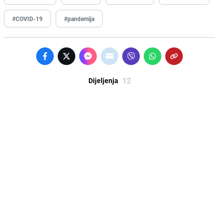
#COVID-19
#pandemija
12
Dijeljenja