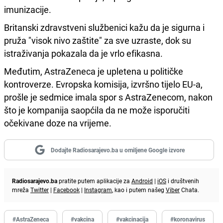
imunizacije.
Britanski zdravstveni službenici kažu da je sigurna i
pruža "visok nivo zaštite" za sve uzraste, dok su
istraživanja pokazala da je vrlo efikasna.
Međutim, AstraZeneca je upletena u političke
kontroverze. Evropska komisija, izvršno tijelo EU-a,
prošle je sedmice imala spor s AstraZenecom, nakon
što je kompanija saopćila da ne može isporučiti
očekivane doze na vrijeme.
Dodajte Radiosarajevo.ba u omiljene Google izvore
Radiosarajevo.ba
pratite putem aplikacije za
Android
|
iOS
i društvenih
mreža
Twitter
|
Facebook
|
Instagram
, kao i putem našeg
Viber
Chata.
#AstraZeneca
#vakcina
#vakcinacija
#koronavirus