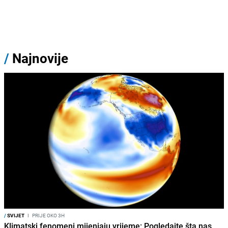
/
Najnovije
/
SVIJET
I
PRIJE OKO 3H
Klimatski fenomeni mijenjaju vrijeme: Pogledajte šta nas