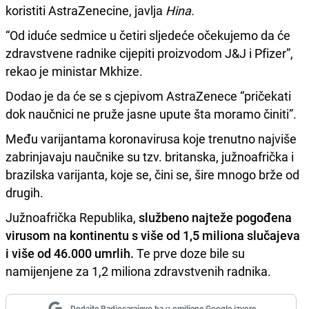
koristiti AstraZenecine, javlja
Hina.
“Od iduće sedmice u četiri sljedeće očekujemo da će
zdravstvene radnike cijepiti proizvodom J&J i Pfizer”,
rekao je ministar Mkhize.
Dodao je da će se s cjepivom AstraZenece “pričekati
dok naučnici ne pruže jasne upute šta moramo činiti”.
Među varijantama koronavirusa koje trenutno najviše
zabrinjavaju naučnike su tzv. britanska, južnoafrička i
brazilska varijanta, koje se, čini se, šire mnogo brže od
drugih.
Južnoafrička Republika,
službeno najteže pogođena
virusom na kontinentu s više od 1,5 miliona slučajeva
i više od 46.000 umrlih.
Te prve doze bile su
namijenjene za 1,2 miliona zdravstvenih radnika.
Dodajte Radiosarajevo.ba u omiljene Google izvore