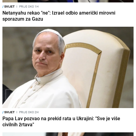
/
SVIJET
I
PRIJE OKO 1H
Netanyahu rekao "ne": Izrael odbio američki mirovni
sporazum za Gazu
/
SVIJET
I
PRIJE OKO 2H
Papa Lav pozvao na prekid rata u Ukrajini: "Sve je više
civilnih žrtava"