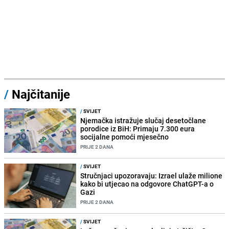
/
Najčitanije
/
SVIJET
Njemačka istražuje slučaj desetočlane
porodice iz BiH: Primaju 7.300 eura
socijalne pomoći mjesečno
PRIJE 2 DANA
/
SVIJET
Stručnjaci upozoravaju: Izrael ulaže milione
kako bi utjecao na odgovore ChatGPT-a o
Gazi
PRIJE 2 DANA
/
SVIJET