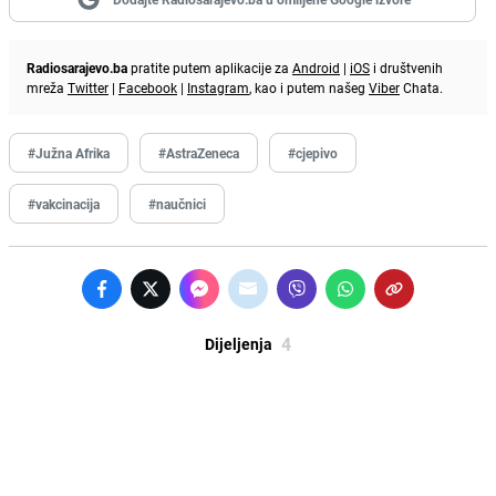
Radiosarajevo.ba
pratite putem aplikacije za
Android
|
iOS
i društvenih
mreža
Twitter
|
Facebook
|
Instagram
, kao i putem našeg
Viber
Chata.
#Južna Afrika
#AstraZeneca
#cjepivo
#vakcinacija
#naučnici
4
Dijeljenja