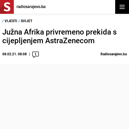
Otvor
/
VIJESTI
/
SVIJET
Južna Afrika privremeno prekida s
cijepljenjem AstraZenecom
08.02.21. 08:08
Radiosarajevo.ba
1