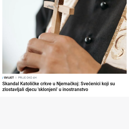
/
SVIJET
I
PRIJE OKO 4H
Skandal Katoličke crkve u Njemačkoj: Svećenici koji su
zlostavljali djecu 'sklonjeni' u inostranstvo