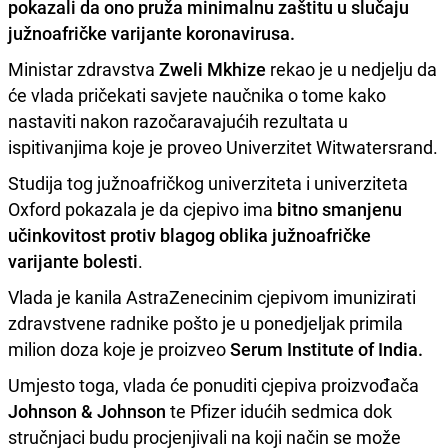
pokazali da ono pruža minimalnu zaštitu u slučaju
južnoafričke varijante koronavirusa.
Ministar zdravstva
Zweli Mkhize
rekao je u nedjelju da
će vlada pričekati savjete naučnika o tome kako
nastaviti nakon razočaravajućih rezultata u
ispitivanjima koje je proveo Univerzitet Witwatersrand.
Studija tog južnoafričkog univerziteta i univerziteta
Oxford pokazala je da cjepivo ima
bitno smanjenu
učinkovitost protiv blagog oblika južnoafričke
varijante bolesti
.
Vlada je kanila AstraZenecinim cjepivom imunizirati
zdravstvene radnike pošto je u ponedjeljak primila
milion doza koje je proizveo
Serum Institute of India.
Umjesto toga, vlada će ponuditi cjepiva proizvođača
Johnson & Johnson
te Pfizer idućih sedmica dok
stručnjaci budu procjenjivali na koji način se može