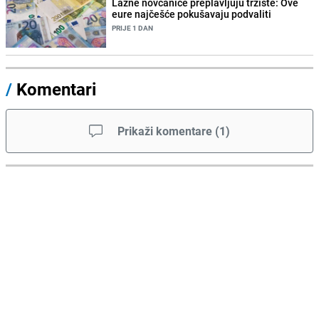
Lažne novčanice preplavljuju tržište: Ove
eure najčešće pokušavaju podvaliti
PRIJE 1 DAN
/
Komentari
Prikaži komentare
(
1
)