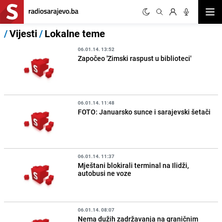
Otvor
/
Vijesti
/
Lokalne teme
06.01.14. 13:52
Započeo 'Zimski raspust u biblioteci'
06.01.14. 11:48
FOTO: Januarsko sunce i sarajevski šetači
06.01.14. 11:37
Mještani blokirali terminal na Ilidži,
autobusi ne voze
06.01.14. 08:07
Nema dužih zadržavanja na graničnim