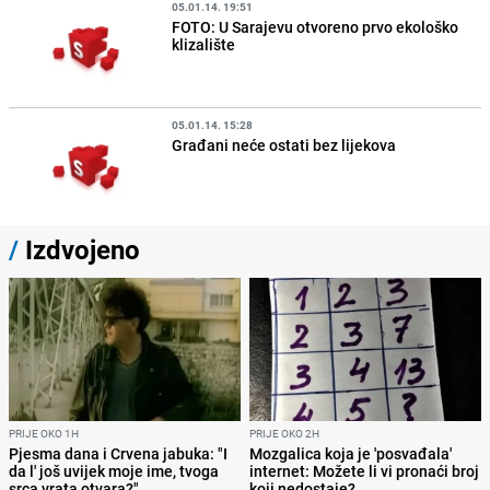
05.01.14. 19:51
FOTO: U Sarajevu otvoreno prvo ekološko
klizalište
05.01.14. 15:28
Građani neće ostati bez lijekova
/
Izdvojeno
PRIJE OKO 1H
PRIJE OKO 2H
Pjesma dana i Crvena jabuka: "I
Mozgalica koja je 'posvađala'
da l' još uvijek moje ime, tvoga
internet: Možete li vi pronaći broj
srca vrata otvara?"
koji nedostaje?