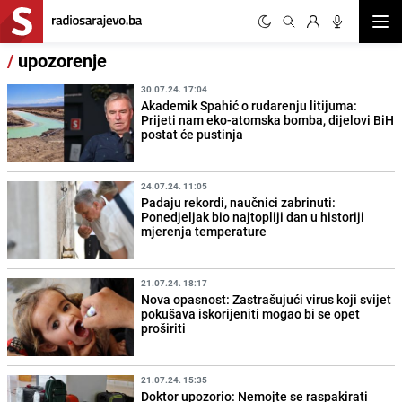
Otvor
/
upozorenje
30.07.24. 17:04
Akademik Spahić o rudarenju litijuma:
Prijeti nam eko-atomska bomba, dijelovi BiH
postat će pustinja
24.07.24. 11:05
Padaju rekordi, naučnici zabrinuti:
Ponedjeljak bio najtopliji dan u historiji
mjerenja temperature
21.07.24. 18:17
Nova opasnost: Zastrašujući virus koji svijet
pokušava iskorijeniti mogao bi se opet
proširiti
21.07.24. 15:35
Doktor upozorio: Nemojte se raspakirati