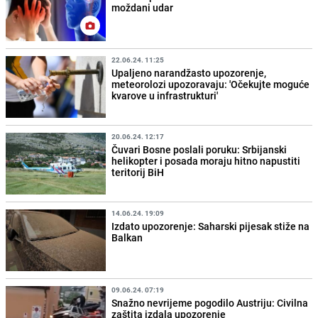
moždani udar
22.06.24. 11:25
Upaljeno narandžasto upozorenje,
meteorolozi upozoravaju: 'Očekujte moguće
kvarove u infrastrukturi'
20.06.24. 12:17
Čuvari Bosne poslali poruku: Srbijanski
helikopter i posada moraju hitno napustiti
teritorij BiH
14.06.24. 19:09
Izdato upozorenje: Saharski pijesak stiže na
Balkan
09.06.24. 07:19
Snažno nevrijeme pogodilo Austriju: Civilna
zaštita izdala upozorenje