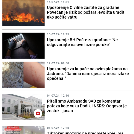
16.07.24. 11:31
Upozorenje Civilne zaštite za građane:
Povećan je rizik od požara, evo šta uraditi
ako uočite vatru
15.07.24. 18:35
Upozorenje BH Pošte za građane: 'Ne
odgovarajte na ove lažne poruke'
12.07.24. 08:50
Upozorenje za kupače na ovim plažama na
Jadranu: "Danima nam djeca iz mora izlaze
opečena!"
04.07.24. 12:40
Pitali smo Ambasadu SAD za komentar
poteza koje vuku Dodik i NSRS: Odgovor je
žestok i jasan
01.07.24. 17:26
TikToker upozorio na predmete koje ima