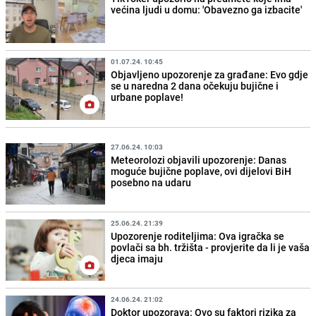
većina ljudi u domu: 'Obavezno ga izbacite'
01.07.24. 10:45
Objavljeno upozorenje za građane: Evo gdje
se u naredna 2 dana očekuju bujične i
urbane poplave!
27.06.24. 10:03
Meteorolozi objavili upozorenje: Danas
moguće bujične poplave, ovi dijelovi BiH
posebno na udaru
25.06.24. 21:39
Upozorenje roditeljima: Ova igračka se
povlači sa bh. tržišta - provjerite da li je vaša
djeca imaju
24.06.24. 21:02
Doktor upozorava: Ovo su faktori rizika za