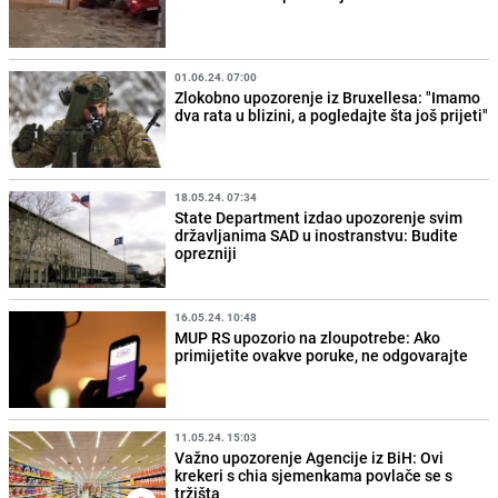
01.06.24. 07:00
Zlokobno upozorenje iz Bruxellesa: "Imamo
dva rata u blizini, a pogledajte šta još prijeti"
18.05.24. 07:34
State Department izdao upozorenje svim
državljanima SAD u inostranstvu: Budite
oprezniji
16.05.24. 10:48
MUP RS upozorio na zloupotrebe: Ako
primijetite ovakve poruke, ne odgovarajte
11.05.24. 15:03
Važno upozorenje Agencije iz BiH: Ovi
krekeri s chia sjemenkama povlače se s
tržišta