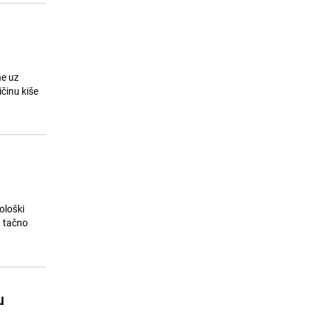
ne uz
činu kiše
ološki
a tačno
u