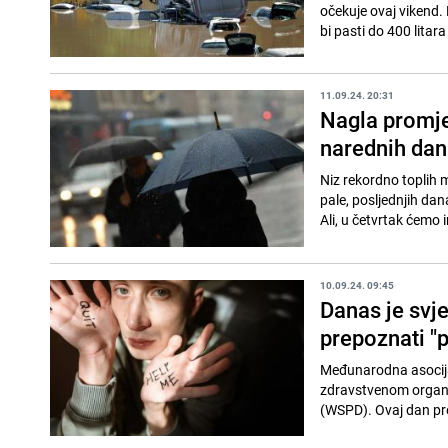
očekuje ovaj vikend.
bi pasti do 400 litara
11.09.24. 20:31
Nagla promje
narednih dana
Niz rekordno toplih 
pale, posljednjih dana
Ali, u četvrtak ćemo i
10.09.24. 09:45
Danas je svj
prepoznati "
Međunarodna asocijac
zdravstvenom organi
(WSPD). Ovaj dan pred