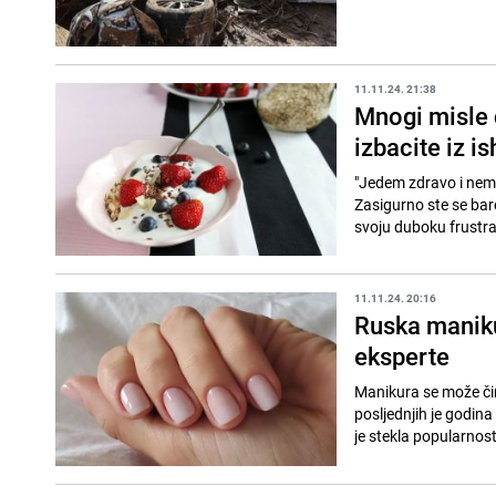
11.11.24. 21:38
Mnogi misle d
izbacite iz i
"Jedem zdravo i nemas
Zasigurno ste se bare
svoju duboku frustraci
11.11.24. 20:16
Ruska maniku
eksperte
Manikura se može čin
posljednjih je godin
je stekla popularnost