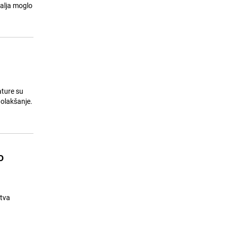
Nedim Sladić najavljuje: "Slijedi
malja moglo
15
novi toplotni val"
25.07.26. 10:27
|
BOSNA I HERCEGOVINA
ature su
 olakšanje.
o
stva