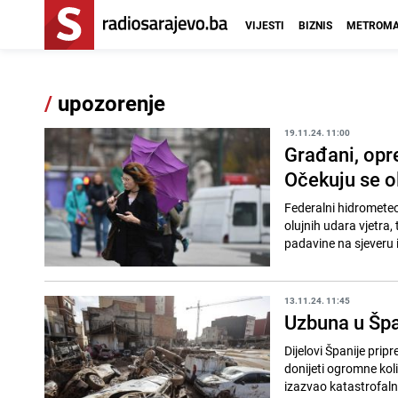
VIJESTI
BIZNIS
METROMA
/
upozorenje
19.11.24. 11:00
Građani, opr
Očekuju se ol
Federalni hidrometeo
olujnih udara vjetra,
padavine na sjeveru i
13.11.24. 11:45
Uzbuna u Špa
Dijelovi Španije prip
donijeti ogromne kol
izazvao katastrofalne