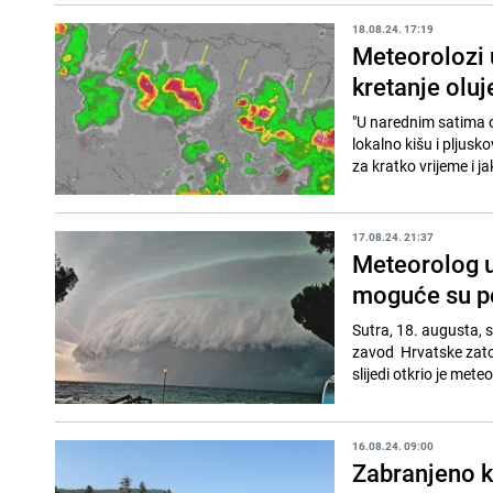
18.08.24. 17:19
Meteorolozi 
kretanje oluj
"U narednim satima oč
lokalno kišu i pljus
za kratko vrijeme i jak
17.08.24. 21:37
Meteorolog u
moguće su po
Sutra, 18. augusta,
zavod Hrvatske zato
slijedi otkrio je met
16.08.24. 09:00
Zabranjeno k