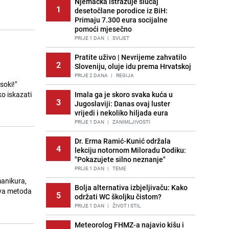
Njemačka istražuje slučaj
1
desetočlane porodice iz BiH:
Primaju 7.300 eura socijalne
pomoći mjesečno
PRIJE 1 DAN
|
SVIJET
Pratite uživo | Nevrijeme zahvatilo
2
Sloveniju, oluje idu prema Hrvatskoj
PRIJE 2 DANA
|
REGIJA
soki!"
ko iskazati
Imala ga je skoro svaka kuća u
3
Jugoslaviji: Danas ovaj luster
vrijedi i nekoliko hiljada eura
PRIJE 1 DAN
|
ZANIMLJIVOSTI
Dr. Erma Ramić-Kunić održala
4
lekciju notornom Miloradu Dodiku:
"Pokazujete silno neznanje"
PRIJE 1 DAN
|
TEME
manikura,
Bolja alternativa izbjeljivaču: Kako
ova metoda
5
održati WC školjku čistom?
PRIJE 1 DAN
|
ŽIVOT I STIL
Meteorolog FHMZ-a najavio kišu i