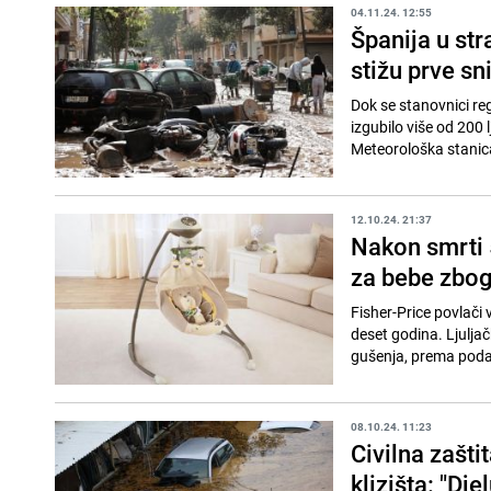
04.11.24. 12:55
Španija u st
stižu prve s
Dok se stanovnici reg
izgubilo više od 200 
Meteorološka stanica
12.10.24. 21:37
Nakon smrti 5
za bebe zbog
Fisher-Price povlači 
deset godina. Ljulja
gušenja, prema poda
08.10.24. 11:23
Civilna zašti
klizišta: "Dj