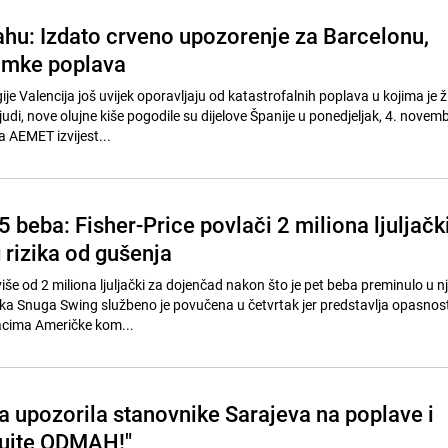
rahu: Izdato crveno upozorenje za Barcelonu,
nimke poplava
ije Valencija još uvijek oporavljaju od katastrofalnih poplava u kojima je ž
ljudi, nove olujne kiše pogodile su dijelove Španije u ponedjeljak, 4. novem
 AEMET izvijest...
 beba: Fisher-Price povlači 2 miliona ljuljačk
 rizika od gušenja
više od 2 miliona ljuljački za dojenčad nakon što je pet beba preminulo u 
čka Snuga Swing službeno je povučena u četvrtak jer predstavlja opasnos
cima Američke kom...
ta upozorila stanovnike Sarajeva na poplave i
elujte ODMAH!"