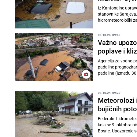
Iz Kantonalne uprave
stanovnike Sarajeva. 
hidrometeorološki 
08.10.24. 09:49
Važno upozo
poplave i kli
Agencija za vodno po
padaline prognozirane
padalina (između 30 i
08.10.24. 09:29
Meteorolozi 
bujičnih potok
Federalni hidrometeo
koja se 9. oktobra oč
Bosne. Upozorenje se