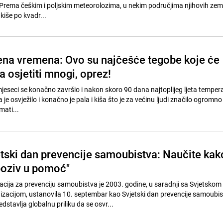
 Prema češkim i poljskim meteorolozima, u nekim područjima njihovih ze
 kiše po kvadr...
na vremena: Ovo su najčešće tegobe koje će
 osjetiti mnogi, oprez!
mjeseci se konačno završio i nakon skoro 90 dana najtoplijeg ljeta temper
 je osvježilo i konačno je pala i kiša što je za većinu ljudi značilo ogromno
mati...
etski dan prevencije samoubistva: Naučite kak
poziv u pomoć"
ija za prevenciju samoubistva je 2003. godine, u saradnji sa Svjetskom
zacijom, ustanovila 10. septembar kao Svjetski dan prevencije samoubi
stavlja globalnu priliku da se osvr...