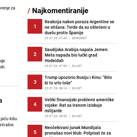
orenje za
/
Najkomentiranije
Cijela regija čeka njegovu
11
progonozu: Poznati meteorolog
najavljuje veću promjenu vremena
Reakcija nakon poraza Argentine se
1
ne stišava: Tvrde da su oštećeni u
PRIJE OKO 16H
|
REGIJA
duelu protiv Španije
Tajna savršenog makedonskog
25.07.26. 07:43
|
NOGOMET
12
ajvara: Stari recept za kremast i
bogat okus
Saudijska Arabija napala Jemen:
2
Meta napada bio lučki grad
PRIJE 2 DANA
|
RECEPTI
Hodeidah
ije
Borba trajala satima: Pogledajte
25.07.26. 07:56
|
SVIJET
nih
13
'grdosiju' od skoro tri metra koju su
braća izvukla iz mora
Trump upozorio Rusiju i Kinu: "Bilo
3
bi to vrlo loše"
PRIJE 2 DANA
|
SVIJET
25.07.26. 08:16
|
SVIJET
Potresna poruka imama nakon
14
a
smrti Aldine Ljubunčić: "Dunjaluk
Veliki finansijski problemi američke
4
ne vrijedi ni koliko krilo komarca"
vojske: Rat sa Iranom iziskuje
milijarde
PRIJE OKO 9H
|
BOSNA I HERCEGOVINA
25.07.26. 08:30
|
SVIJET
jaču kišu
Gosti iz Njemačke napravili požar u
entralne
15
apartmanu u Istri, vlasniku se
Neočekivani junak Mundijala
5
smijali i pokazivali srednji prst
pronašao novi klub: Potpisat će za