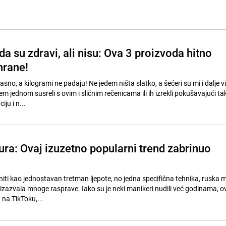
a su zdravi, ali nisu: Ova 3 proizvoda hitno
shrane!
no, a kilogrami ne padaju! Ne jedem ništa slatko, a šećeri su mi i dalje vi
m jednom susreli s ovim i sličnim rečenicama ili ih izrekli pokušavajući ta
ju i n...
ra: Ovaj izuzetno popularni trend zabrinuo
iti kao jednostavan tretman ljepote, no jedna specifična tehnika, ruska 
a izazvala mnoge rasprave. Iako su je neki manikeri nudili već godinama, 
 na TikToku,...