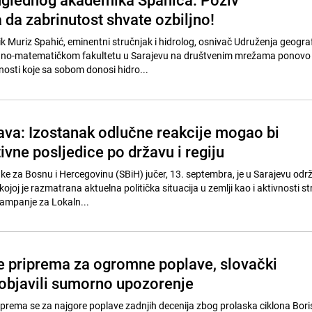
 da zabrinutost shvate ozbiljno!
 Muriz Spahić, eminentni stručnjak i hidrolog, osnivač Udruženja geograf
odno-matematičkom fakultetu u Sarajevu na društvenim mrežama ponovo 
osti koje sa sobom donosi hidro...
va: Izostanak odlučne reakcije mogao bi
tivne posljedice po državu i regiju
ke za Bosnu i Hercegovinu (SBiH) jučer, 13. septembra, je u Sarajevu održ
ojoj je razmatrana aktuelna politička situacija u zemlji kao i aktivnosti s
ampanje za Lokaln...
e priprema za ogromne poplave, slovački
objavili sumorno upozorenje
prema se za najgore poplave zadnjih decenija zbog prolaska ciklona Boris