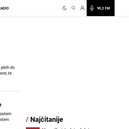
RADIO
90,2 FM
jakih do
sne, te
e
 sistem
/
Najčitanije
istem