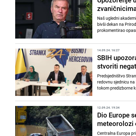
zvaničnicima
Naš ugledni akademik
bivši dekan na Prir
prokomentirao opasn
14.09.24. 16:27
SBIH upozora
stvoriti nega
Predsjedništvo Stran
redovnu sjednicu na k
tokom predizborne k
12.09.24. 19:34
Dio Europe s
meteorolozi 
Centralna Europa pri