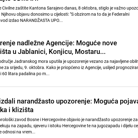
 Civilne zaštite Kantona Sarajevo danas, 8 oktobra, stiglo je važno upoz
Njihovu objavu donosimo u cijelosti: "S obzirom na to da je Federalni
zavod izdao NARANDŽASTA UPO...
renje nadležne Agencije: Moguće nove
zišta u Jablanici, Konjicu, Mostaru...
dručje Jadranskog mora uputila je upozorenje vezano za najavljene obiln
 za srijedu, 9. oktobra. Kako je priopćeno iz Agencije, uslijed prognozira
 60 litara padalina po m...
izdali narandžasto upozorenje: Moguća pojav
a i klizišta
rološki zavod Bosne i Hercegovine objavio je narandžasto upozorenje za 
ekuju na zapadu, sjeveru i istoku Hercegovine te na jugozapadu i dijelu c
 odnosi na vrem...