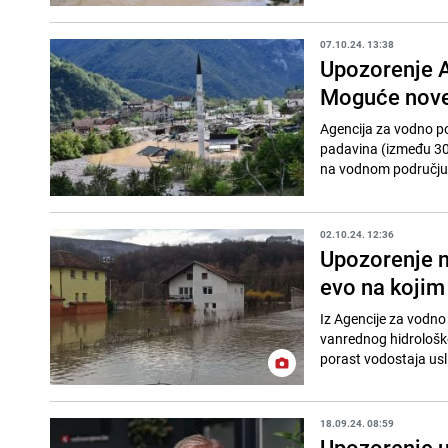
07.10.24. 13:38
Upozorenje A
Moguće nove
Agencija za vodno po
padavina (između 30 i
na vodnom području
02.10.24. 12:36
Upozorenje n
evo na kojim
Iz Agencije za vodno 
vanrednog hidrološko
porast vodostaja usli
18.09.24. 08:59
Upozorenje 