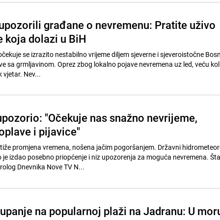
upozorili građane o nevremenu: Pratite uživo
e koja dolazi u BiH
ekuje se izrazito nestabilno vrijeme diljem sjeverne i sjeveroistočne Bos
kove sa grmljavinom. Oprez zbog lokalno pojave nevremena uz led, veću koli
 vjetar. Nev...
pozorio: "Očekuje nas snažno nevrijeme,
plave i pijavice"
 stiže promjena vremena, nošena jačim pogoršanjem. Državni hidrometeor
 je izdao posebno priopćenje i niz upozorenja za moguća nevremena. Št
eorolog Dnevnika Nove TV N...
upanje na popularnoj plaži na Jadranu: U mor