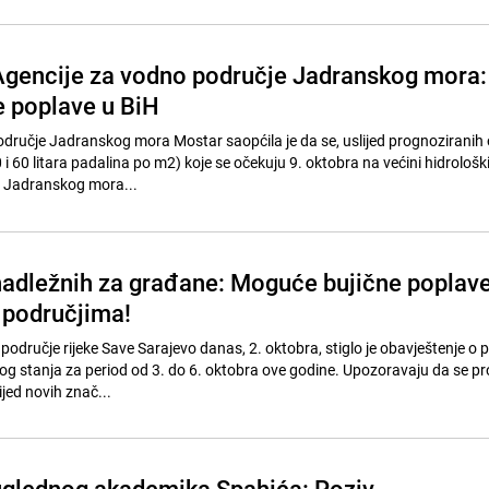
gencije za vodno područje Jadranskog mora:
 poplave u BiH
dručje Jadranskog mora Mostar saopćila je da se, uslijed prognoziranih o
 60 litara padalina po m2) koje se očekuju 9. oktobra na većini hidrološk
 Jadranskog mora...
adležnih za građane: Moguće bujične poplave
 područjima!
područje rijeke Save Sarajevo danas, 2. oktobra, stiglo je obavještenje o 
g stanja za period od 3. do 6. oktobra ove godine. Upozoravaju da se p
jed novih znač...
uglednog akademika Spahića: Poziv