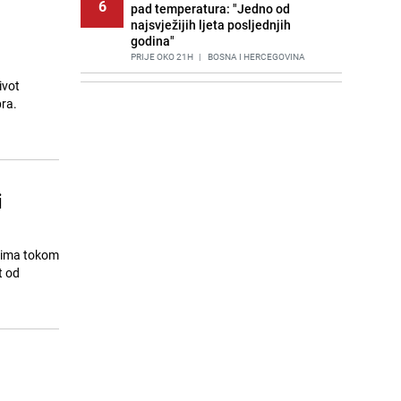
6
pad temperatura: "Jedno od
najsvježijih ljeta posljednjih
godina"
PRIJE OKO 21H
|
BOSNA I HERCEGOVINA
ivot
Agić kritizira političare u Bugojnu:
7
bra.
Zbog straha od HDZ-a niko Vučiću
nije rekao istinu o Čipuljiću
PRIJE 2 DANA
|
TEME
Znate li šta Dino Merlin pojede prije
8
izlaska na scenu? Njegov ritual
i
iznenadio mnoge
PRIJE 2 DANA
|
SHOWBIZ
Stručnjaci upozoravaju: Izrael ulaže
njima tokom
9
milione kako bi utjecao na
t od
odgovore ChatGPT-a o Gazi
PRIJE 1 DAN
|
SVIJET
Nastavak provokacija: MUP RS
10
oduzeo zastavu s ljiljanima i
sankcionisao vozača iz Bosanskog
Novog
PRIJE 2 DANA
|
BOSNA I HERCEGOVINA