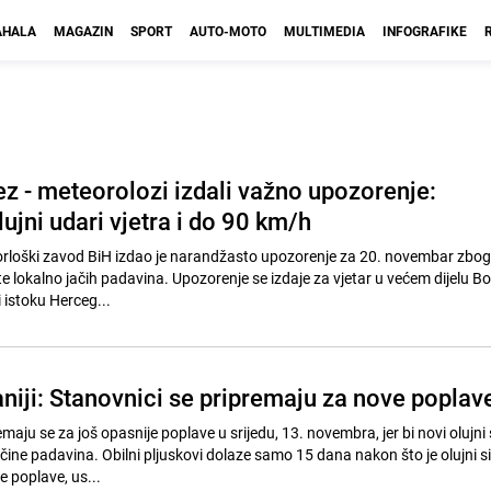
HALA
MAGAZIN
SPORT
AUTO-MOTO
MULTIMEDIA
INFOGRAFIKE
ez - meteorolozi izdali važno upozorenje:
ujni udari vjetra i do 90 km/h
rloški zavod BiH izdao je narandžasto upozorenje za 20. novembar zbog 
 te lokalno jačih padavina. Upozorenje se izdaje za vjetar u većem dijelu Bo
 istoku Herceg...
niji: Stanovnici se pripremaju za nove poplav
remaju se za još opasnije poplave u srijedu, 13. novembra, jer bi novi olujni
ičine padavina. Obilni pljuskovi dolaze samo 15 dana nakon što je olujni s
 poplave, us...