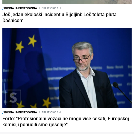
/
BOSNA I HERCEGOVINA
I
PRIJE OKO 1H
Još jedan ekološki incident u Bijeljini: Leš teleta pluta
Dašnicom
/
BOSNA I HERCEGOVINA
I
PRIJE OKO 1H
Forto: "Profesionalni vozači ne mogu više čekati, Europskoj
komisiji ponudili smo rješenje"