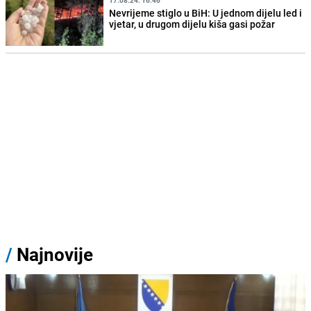
17.08.24. 16:46
Nevrijeme stiglo u BiH: U jednom dijelu led i
vjetar, u drugom dijelu kiša gasi požar
/
Najnovije