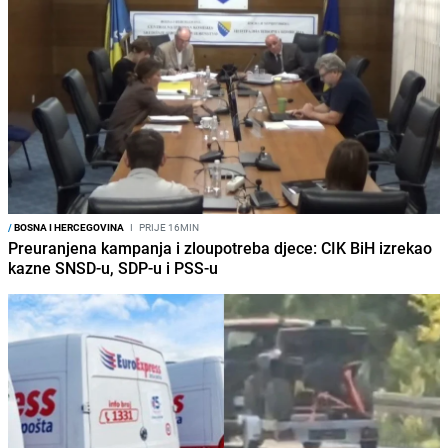
/
BOSNA I HERCEGOVINA
I
PRIJE 16MIN
Preuranjena kampanja i zloupotreba djece: CIK BiH izrekao
kazne SNSD-u, SDP-u i PSS-u