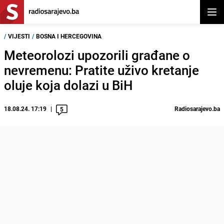
Otvor
/
VIJESTI
/
BOSNA I HERCEGOVINA
Meteorolozi upozorili građane o
nevremenu: Pratite uživo kretanje
oluje koja dolazi u BiH
18.08.24. 17:19
Radiosarajevo.ba
5