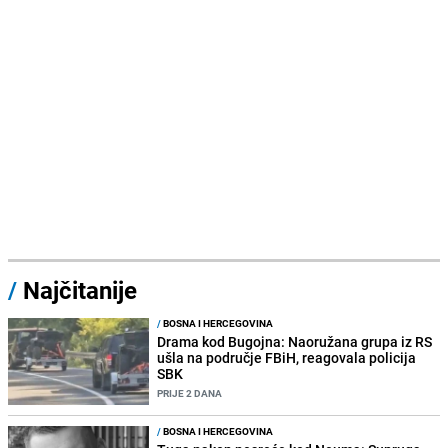
/
Najčitanije
/
BOSNA I HERCEGOVINA
Drama kod Bugojna: Naoružana grupa iz RS
ušla na područje FBiH, reagovala policija
SBK
PRIJE 2 DANA
/
BOSNA I HERCEGOVINA