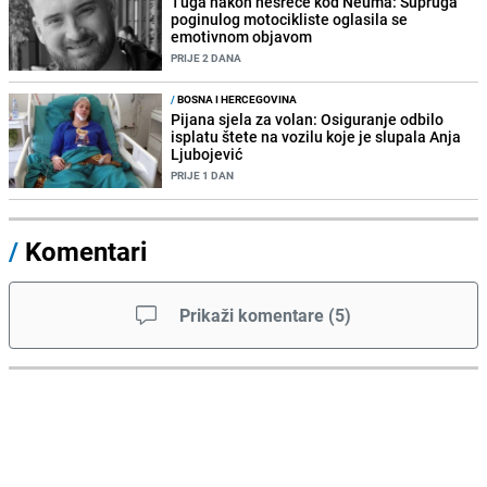
Tuga nakon nesreće kod Neuma: Supruga
poginulog motocikliste oglasila se
emotivnom objavom
PRIJE 2 DANA
/
BOSNA I HERCEGOVINA
Pijana sjela za volan: Osiguranje odbilo
isplatu štete na vozilu koje je slupala Anja
Ljubojević
PRIJE 1 DAN
/
Komentari
Prikaži komentare
(
5
)