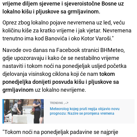
vrijeme diljem sjeverne i sjeveroistočne Bosne uz
lokalno kišu i pljuskove sa grmljavinom.
Oprez zbog lokalno pojave nevremena uz led, veću
količinu kiše za kratko vrijeme i jak vjetar. Nevremena
trenutno ima kod Banovića i oko Kotor Varoši."
Navode ovo danas na Facebook stranici BHMeteo,
gdje upozoravaju i kako će se nestabilno vrijeme
nastaviti i tokom noći na ponedjeljak usljed početka
djelovanja visinskog ciklona koji će nam
tokom
ponedjeljka donijeti posvuda kišu i pljuskove sa
grmljavinom
uz lokalno nevrijeme.
TRENDING
Meteorolog kojeg prati regija objavio novu
prognozu: Nazire se promjena vremena
"Tokom noći na ponedjeljak padavine se najprije