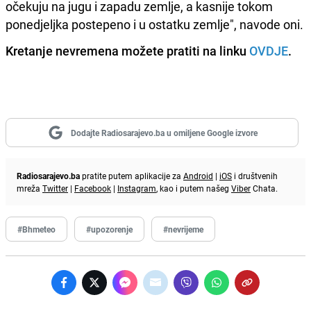
očekuju na jugu i zapadu zemlje, a kasnije tokom
ponedjeljka postepeno i u ostatku zemlje", navode oni.
Kretanje nevremena možete pratiti na linku
OVDJE
.
Dodajte Radiosarajevo.ba u omiljene Google izvore
Radiosarajevo.ba
pratite putem aplikacije za
Android
|
iOS
i društvenih
mreža
Twitter
|
Facebook
|
Instagram
, kao i putem našeg
Viber
Chata.
#Bhmeteo
#upozorenje
#nevrijeme