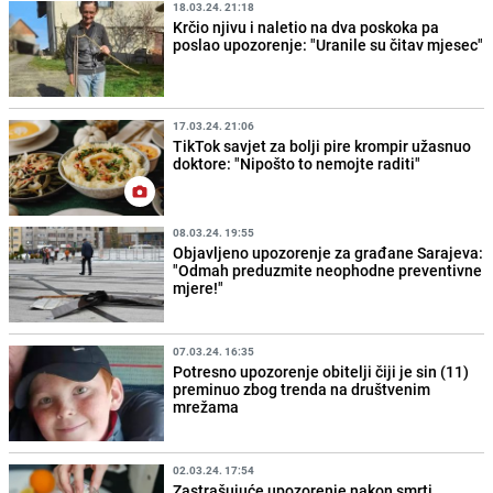
18.03.24. 21:18
Krčio njivu i naletio na dva poskoka pa
poslao upozorenje: "Uranile su čitav mjesec"
17.03.24. 21:06
TikTok savjet za bolji pire krompir užasnuo
doktore: "Nipošto to nemojte raditi"
08.03.24. 19:55
Objavljeno upozorenje za građane Sarajeva:
"Odmah preduzmite neophodne preventivne
mjere!"
07.03.24. 16:35
Potresno upozorenje obitelji čiji je sin (11)
preminuo zbog trenda na društvenim
mrežama
02.03.24. 17:54
Zastrašujuće upozorenje nakon smrti