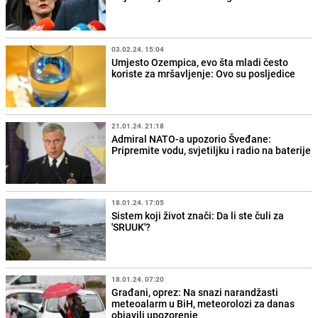
03.02.24. 15:04
Umjesto Ozempica, evo šta mladi često
koriste za mršavljenje: Ovo su posljedice
21.01.24. 21:18
Admiral NATO-a upozorio Šveđane:
Pripremite vodu, svjetiljku i radio na baterije
18.01.24. 17:05
Sistem koji život znači: Da li ste čuli za
'SRUUK'?
18.01.24. 07:20
Građani, oprez: Na snazi narandžasti
meteoalarm u BiH, meteorolozi za danas
objavili upozorenje