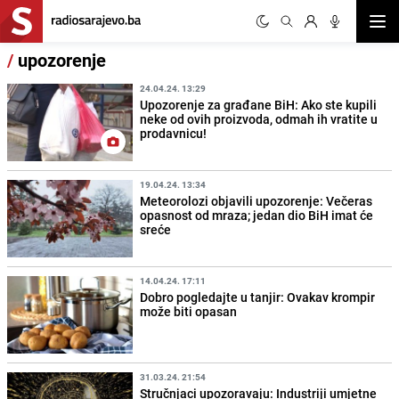
Otvor
/
upozorenje
24.04.24. 13:29
Upozorenje za građane BiH: Ako ste kupili
neke od ovih proizvoda, odmah ih vratite u
prodavnicu!
19.04.24. 13:34
Meteorolozi objavili upozorenje: Večeras
opasnost od mraza; jedan dio BiH imat će
sreće
14.04.24. 17:11
Dobro pogledajte u tanjir: Ovakav krompir
može biti opasan
31.03.24. 21:54
Stručnjaci upozoravaju: Industriji umjetne