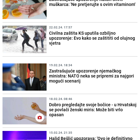
muškarca: 'Ne pretjerujte s ovim vitaminom'
22.02.24. 17:57
Civilna zaštita KS uputila ozbiljno
upozorenje: Evo kako se zaštititi od olujnog
vjetra
19.02.24. 18:34
Zastrašujuće upozorenje njemačkog
ministra: NATO neka se pripremi za najgori
mogući scenarij
18.02.24. 08:46
Dobro pregledajte svoje bočice - u Hrvatskoj
se povlači ženski miris: Može biti vrlo
opasan
15.02.24. 21:35
Halid Bešlić upozorava: 'Ovo je definitivno