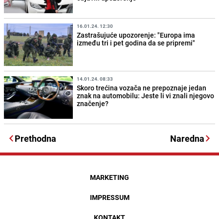
16.01.24. 12:30
Zastrašujuće upozorenje: "Europa ima
između tri i pet godina da se pripremi"
14.01.24. 08:33
Skoro trećina vozača ne prepoznaje jedan
znak na automobilu: Jeste li vi znali njegovo
značenje?
Prethodna
Naredna
MARKETING
IMPRESSUM
KONTAKT