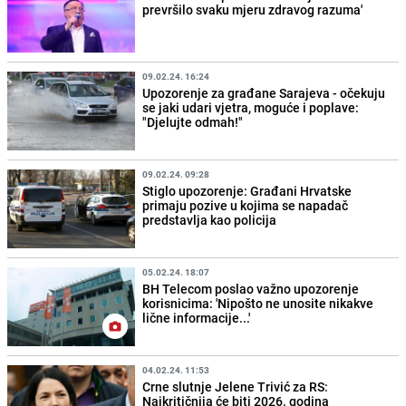
prevršilo svaku mjeru zdravog razuma'
09.02.24. 16:24
Upozorenje za građane Sarajeva - očekuju
se jaki udari vjetra, moguće i poplave:
"Djelujte odmah!"
09.02.24. 09:28
Stiglo upozorenje: Građani Hrvatske
primaju pozive u kojima se napadač
predstavlja kao policija
05.02.24. 18:07
BH Telecom poslao važno upozorenje
korisnicima: 'Nipošto ne unosite nikakve
lične informacije...'
04.02.24. 11:53
Crne slutnje Jelene Trivić za RS:
Najkritičnija će biti 2026. godina