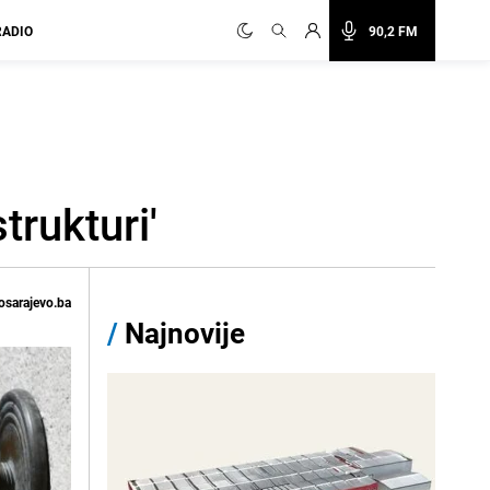
RADIO
90,2 FM
rukturi'
osarajevo.ba
/
Najnovije