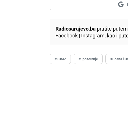
Radiosarajevo.ba
pratite putem 
Facebook
|
Instagram
, kao i p
#FHMZ
#upozorenje
#Bosna i H