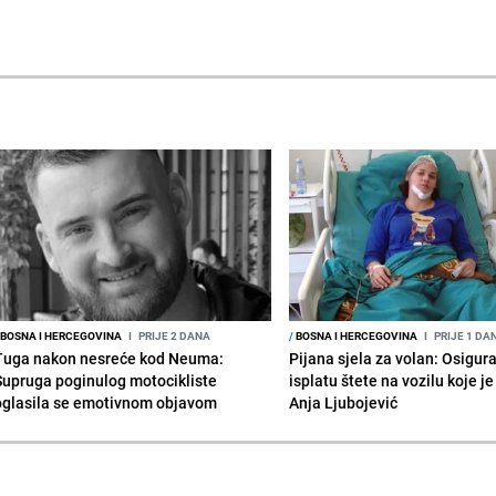
BOSNA I HERCEGOVINA
I
PRIJE 2 DANA
/
BOSNA I HERCEGOVINA
I
PRIJE 1 DA
Tuga nakon nesreće kod Neuma:
Pijana sjela za volan: Osigur
Supruga poginulog motocikliste
isplatu štete na vozilu koje j
oglasila se emotivnom objavom
Anja Ljubojević