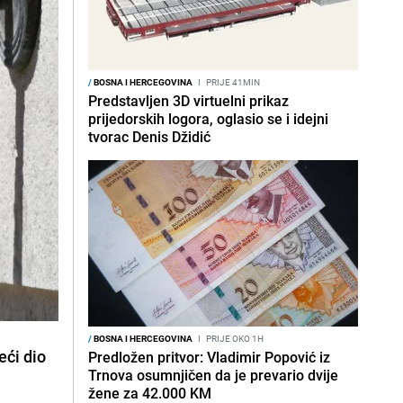
/
BOSNA I HERCEGOVINA
I
PRIJE 41MIN
Predstavljen 3D virtuelni prikaz
prijedorskih logora, oglasio se i idejni
tvorac Denis Džidić
/
BOSNA I HERCEGOVINA
I
PRIJE OKO 1H
eći dio
Predložen pritvor: Vladimir Popović iz
Trnova osumnjičen da je prevario dvije
žene za 42.000 KM