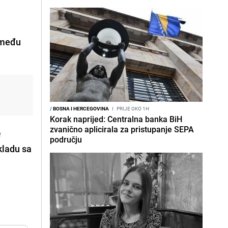
među
/
BOSNA I HERCEGOVINA
I
PRIJE OKO 1H
Korak naprijed: Centralna banka BiH
zvanično aplicirala za pristupanje SEPA
e
području
kladu sa