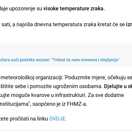
daje upozorenje su
visoke temperature zraka.
 sati, a najviša dnevna temperatura zraka kretat će se
iz
ničara uoči početka sezone: "Trebat će nam vremena i strpljenja"
meteorološkoj organizaciji: 'Poduzmite mjere, očekuju s
štitite sebe i pomozite ugroženim osobama.
Djelujte u s
ujte moguće kvarove u infrastrukturi. Za sve dodatne
institucijama", saopćeno je iz FHMZ-a.
e pročitati na linku
OVDJE.