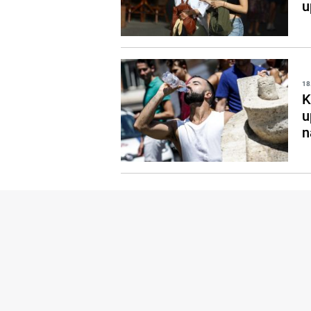
u
18
K
u
n