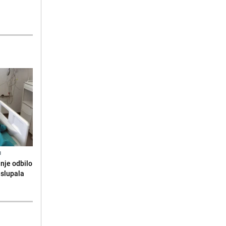
N
anje odbilo
e slupala