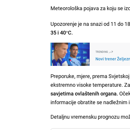
Meteorološka pojava za koju se iz
Upozorenje je na snazi od 11 do 18
35 i 40°C.
TRENDING
Novi trener Željez
Preporuke, mjere, prema Svjetskoj 
ekstremno visoke temperature. Za
savjetima ovlaštenih organa.
Oček
informacije obratite se nadležnim 
Detaljnu vremensku prognozu možet