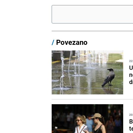
/
Povezano
22
U
n
d
20
B
t