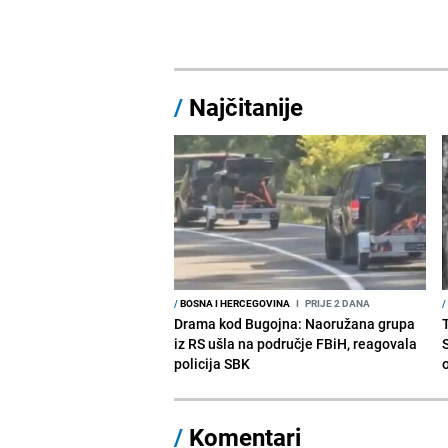
/
Najčitanije
/
BOSNA I HERCEGOVINA
I
PRIJE 2 DANA
/
Drama kod Bugojna: Naoružana grupa
iz RS ušla na područje FBiH, reagovala
policija SBK
/
Komentari