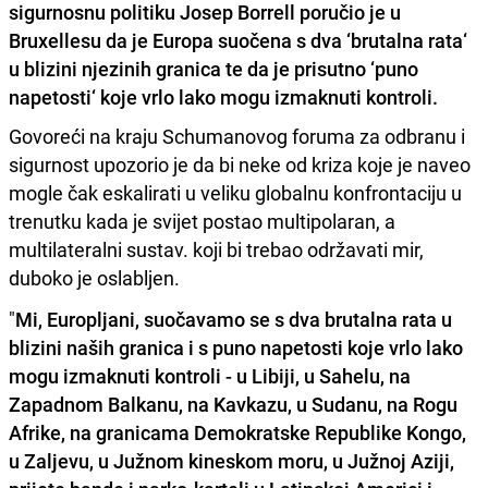
sigurnosnu politiku Josep Borrell poručio je u
Bruxellesu da je Europa suočena s dva ‘brutalna rata‘
u blizini njezinih granica te da je prisutno ‘puno
napetosti‘ koje vrlo lako mogu izmaknuti kontroli.
Govoreći na kraju Schumanovog foruma za odbranu i
sigurnost upozorio je da bi neke od kriza koje je naveo
mogle čak eskalirati u veliku globalnu konfrontaciju u
trenutku kada je svijet postao multipolaran, a
multilateralni sustav. koji bi trebao održavati mir,
duboko je oslabljen.
"
Mi, Europljani, suočavamo se s dva brutalna rata u
blizini naših granica i s puno napetosti koje vrlo lako
mogu izmaknuti kontroli - u Libiji, u Sahelu, na
Zapadnom Balkanu, na Kavkazu, u Sudanu, na Rogu
Afrike, na granicama Demokratske Republike Kongo,
u Zaljevu, u Južnom kineskom moru, u Južnoj Aziji,