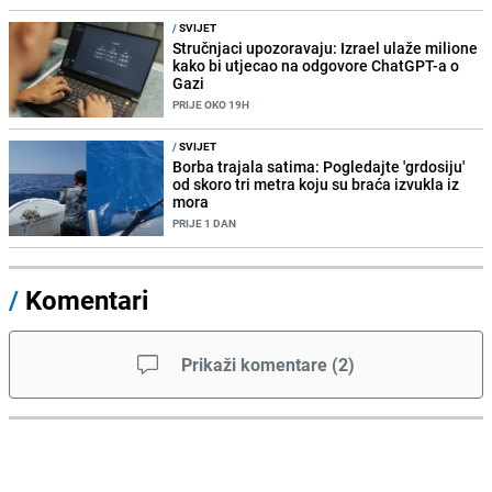
/
SVIJET
Stručnjaci upozoravaju: Izrael ulaže milione
kako bi utjecao na odgovore ChatGPT-a o
Gazi
PRIJE OKO 19H
/
SVIJET
Borba trajala satima: Pogledajte 'grdosiju'
od skoro tri metra koju su braća izvukla iz
mora
PRIJE 1 DAN
/
Komentari
Prikaži komentare
(
2
)