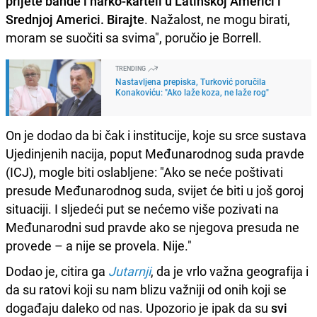
prijete bande i narko-karteli u Latinskoj Americi i
Srednjoj Americi. Birajte
. Nažalost, ne mogu birati,
moram se suočiti sa svima", poručio je Borrell.
TRENDING
Nastavljena prepiska, Turković poručila
Konakoviću: "Ako laže koza, ne laže rog"
On je dodao da bi čak i institucije, koje su srce sustava
Ujedinjenih nacija, poput Međunarodnog suda pravde
(ICJ), mogle biti oslabljene: "Ako se neće poštivati
presude Međunarodnog suda, svijet će biti u još goroj
situaciji. I sljedeći put se nećemo više pozivati ​​na
Međunarodni sud pravde ako se njegova presuda ne
provede – a nije se provela. Nije."
Dodao je, citira ga
Jutarnji
, da je vrlo važna geografija i
da su ratovi koji su nam blizu važniji od onih koji se
događaju daleko od nas. Upozorio je ipak da su
svi