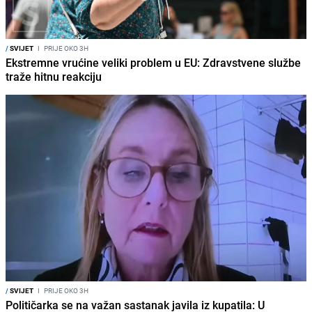
/
SVIJET
I
PRIJE OKO 3H
Ekstremne vrućine veliki problem u EU: Zdravstvene službe
traže hitnu reakciju
/
SVIJET
I
PRIJE OKO 3H
Političarka se na važan sastanak javila iz kupatila: U