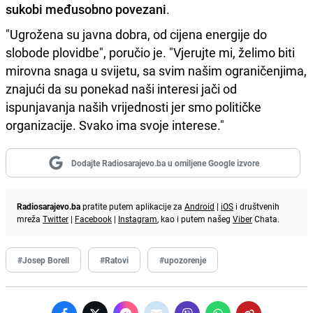
sukobi međusobno povezani
.
"Ugrožena su javna dobra, od cijena energije do
slobode plovidbe", poručio je. "Vjerujte mi, želimo biti
mirovna snaga u svijetu, sa svim našim ograničenjima,
znajući da su ponekad naši interesi jači od
ispunjavanja naših vrijednosti jer smo političke
organizacije. Svako ima svoje interese."
Dodajte Radiosarajevo.ba u omiljene Google izvore
Radiosarajevo.ba
pratite putem aplikacije za
Android
|
iOS
i društvenih
mreža
Twitter
|
Facebook
|
Instagram
, kao i putem našeg
Viber
Chata.
#Josep Borell
#Ratovi
#upozorenje