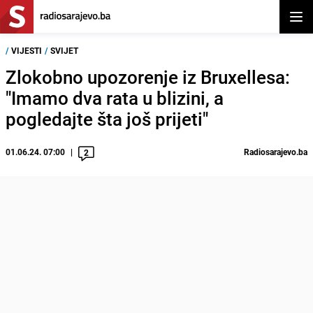
Otvor
/
VIJESTI
/
SVIJET
Zlokobno upozorenje iz Bruxellesa:
"Imamo dva rata u blizini, a
pogledajte šta još prijeti"
01.06.24. 07:00
Radiosarajevo.ba
2