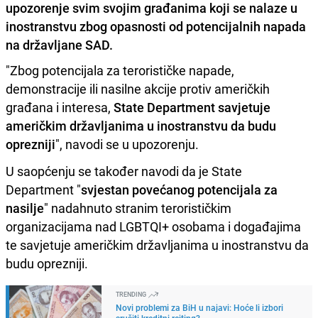
upozorenje svim svojim građanima koji se nalaze u
inostranstvu zbog opasnosti od potencijalnih napada
na državljane SAD.
"Zbog potencijala za terorističke napade,
demonstracije ili nasilne akcije protiv američkih
građana i interesa,
State Department savjetuje
američkim državljanima u inostranstvu da budu
oprezniji
", navodi se u upozorenju.
U saopćenju se također navodi da je State
Department "
svjestan povećanog potencijala za
nasilje
" nadahnuto stranim terorističkim
organizacijama nad LGBTQI+ osobama i događajima
te savjetuje američkim državljanima u inostranstvu da
budu oprezniji.
TRENDING
Novi problemi za BiH u najavi: Hoće li izbori
srušiti kreditni rejting?