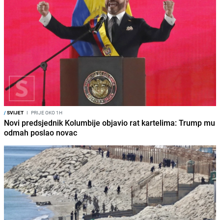
/
SVIJET
I
PRIJE OKO 1H
Novi predsjednik Kolumbije objavio rat kartelima: Trump mu
odmah poslao novac