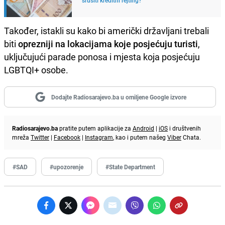
Također, istakli su kako bi američki državljani trebali
biti
oprezniji na lokacijama koje posjećuju turisti
,
uključujući parade ponosa i mjesta koja posjećuju
LGBTQI+ osobe.
Dodajte Radiosarajevo.ba u omiljene Google izvore
Radiosarajevo.ba
pratite putem aplikacije za
Android
|
iOS
i društvenih
mreža
Twitter
|
Facebook
|
Instagram
, kao i putem našeg
Viber
Chata.
#SAD
#upozorenje
#State Department