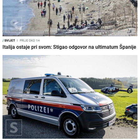
/
SVIJET
I
PRIJE OKO 1H
Italija ostaje pri svom: Stigao odgovor na ultimatum Španije