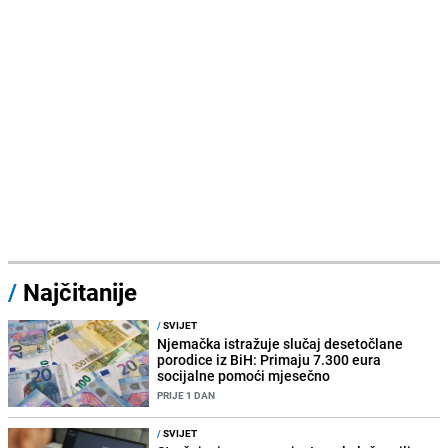
/
Najčitanije
/
SVIJET
Njemačka istražuje slučaj desetočlane
porodice iz BiH: Primaju 7.300 eura
socijalne pomoći mjesečno
PRIJE 1 DAN
/
SVIJET