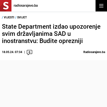
Otvor
/
VIJESTI
/
SVIJET
State Department izdao upozorenje
svim državljanima SAD u
inostranstvu: Budite oprezniji
18.05.24. 07:34
Radiosarajevo.ba
0