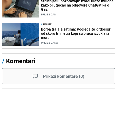
Stručnjaci upozoravaju: Izrael ulaže milione
kako bi utjecao na odgovore ChatGPT-a o
Gazi
PRIJE 1 DAN
/
SVIJET
Borba trajala satima: Pogledajte 'grdosiju'
od skoro tri metra koju su braća izvukla iz
mora
PRIJE 2 DANA
/
Komentari
Prikaži komentare
(
0
)