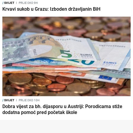
/
SVIJET
I
PRIJE OKO 9H
Krvavi sukob u Grazu: Izboden državljanin BiH
/
SVIJET
I
PRIJE OKO 10H
Dobra vijest za bh. dijasporu u Austriji: Porodicama stiže
dodatna pomoć pred početak škole