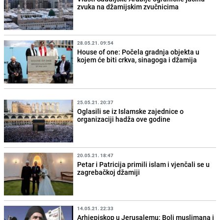
zvuka na džamijskim zvučnicima
28.05.21. 09:54
House of one: Počela gradnja objekta u
kojem će biti crkva, sinagoga i džamija
25.05.21. 20:37
Oglasili se iz Islamske zajednice o
organizaciji hadža ove godine
20.05.21. 18:47
Petar i Patricija primili islam i vjenčali se u
zagrebačkoj džamiji
14.05.21. 22:33
Arhiepiskop u Jerusalemu: Boli muslimana i