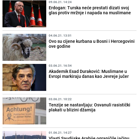
09.06.21. 14:24
Erdogan: Turska neće prestati dizati svoj
glas protiv mržnje i napada na muslimane
04.06.21. 13:01
Ovo su cijene kurbana u Bosni i Hercegovini
ove godine
03.06.21. 16:54
Akademik Esad Duraković: Muslimane u
Evropi markiraju danas kao Jevreje jučer
03.06.21. 10:22
Tenzije se nastavljaju: Osvanuli rasistički
plakati u blizini džamija
01.06.21. 14:27
Vlasti Saudijske Arabije ograničile jačinu