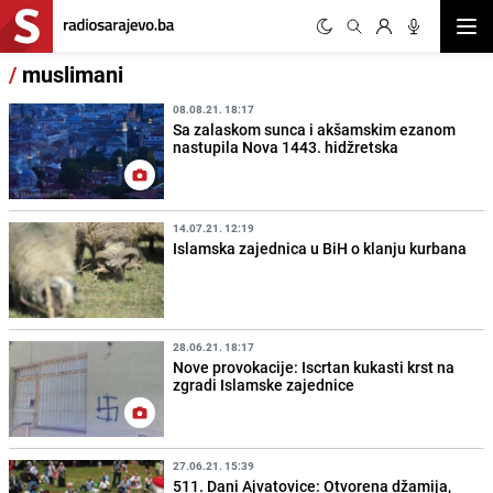
Otvor
/
muslimani
08.08.21. 18:17
Sa zalaskom sunca i akšamskim ezanom
nastupila Nova 1443. hidžretska
14.07.21. 12:19
Islamska zajednica u BiH o klanju kurbana
28.06.21. 18:17
Nove provokacije: Iscrtan kukasti krst na
zgradi Islamske zajednice
27.06.21. 15:39
511. Dani Ajvatovice: Otvorena džamija,