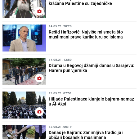
kršćana Palestine su zajedničke
14.05.21. 20:20
Rešid Hafizović: Najviše mi smeta što
muslimani prave karikaturu od islama
14.05.21. 13:50
Džuma u Begovoj džamiji danas u Sarajevu:
Harem pun vjernika
13.05.21. 07:51
Hiljade Palestinaca klanjalo bajram-namaz
u Al-Aksi
13.05.21. 06:19
Danas je Bajram: Zanimljiva tradicija i
običaji bosanskih muslimana