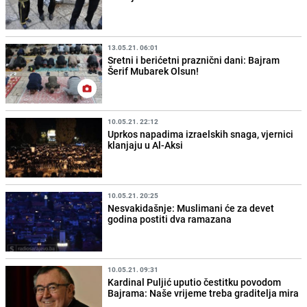
13.05.21. 06:01
Sretni i berićetni praznični dani: Bajram
Šerif Mubarek Olsun!
10.05.21. 22:12
Uprkos napadima izraelskih snaga, vjernici
klanjaju u Al-Aksi
10.05.21. 20:25
Nesvakidašnje: Muslimani će za devet
godina postiti dva ramazana
10.05.21. 09:31
Kardinal Puljić uputio čestitku povodom
Bajrama: Naše vrijeme treba graditelja mira