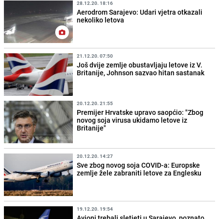
28.12.20. 18:16
Aerodrom Sarajevo: Udari vjetra otkazali
nekoliko letova
21.12.20. 07:50
Još dvije zemlje obustavljaju letove iz V.
Britanije, Johnson sazvao hitan sastanak
20.12.20. 21:55
Premijer Hrvatske upravo saopćio: "Zbog
novog soja virusa ukidamo letove iz
Britanije"
20.12.20. 14:27
Sve zbog novog soja COVID-a: Europske
zemlje žele zabraniti letove za Englesku
19.12.20. 19:54
Avioni trebali sletjeti u Sarajevo, poznato