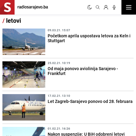
Otvor
/
letovi
09.03.21. 15:07
Početkom aprila uspostava letova za Keln i
Stuttgart
25.02.21. 10:19
Od maja ponovo aviolinija Sarajevo -
Frankfurt
17.02.21. 13:10
Let Zagreb-Sarajevo ponovo od 28. februara
01.02.21. 16:26
Nakon suspenzije: U BiH odobreni letovi