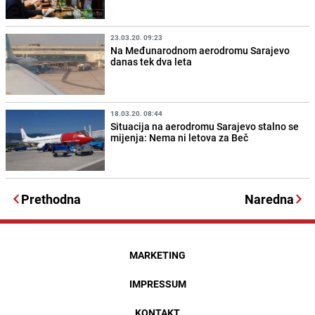
23.03.20. 09:23
Na Međunarodnom aerodromu Sarajevo
danas tek dva leta
18.03.20. 08:44
Situacija na aerodromu Sarajevo stalno se
mijenja: Nema ni letova za Beč
Prethodna
Naredna
MARKETING
IMPRESSUM
KONTAKT