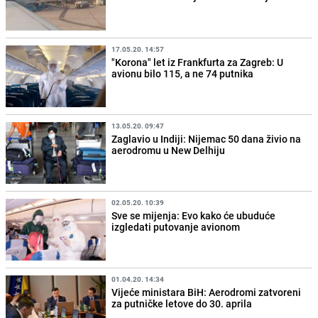
17.05.20. 14:57
"Korona" let iz Frankfurta za Zagreb: U
avionu bilo 115, a ne 74 putnika
13.05.20. 09:47
Zaglavio u Indiji: Nijemac 50 dana živio na
aerodromu u New Delhiju
02.05.20. 10:39
Sve se mijenja: Evo kako će ubuduće
izgledati putovanje avionom
01.04.20. 14:34
Vijeće ministara BiH: Aerodromi zatvoreni
za putničke letove do 30. aprila