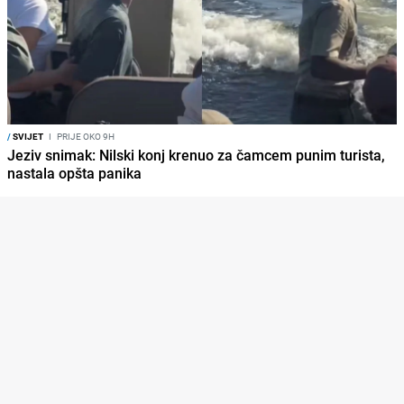
/
SVIJET
I
PRIJE OKO 9H
Jeziv snimak: Nilski konj krenuo za čamcem punim turista,
nastala opšta panika