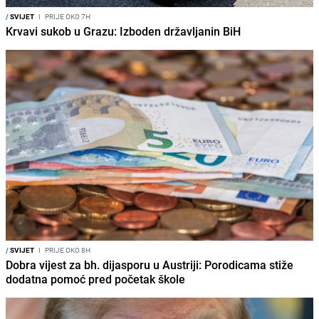
/
SVIJET
I
PRIJE OKO 7H
Krvavi sukob u Grazu: Izboden državljanin BiH
/
SVIJET
I
PRIJE OKO 8H
Dobra vijest za bh. dijasporu u Austriji: Porodicama stiže
dodatna pomoć pred početak škole