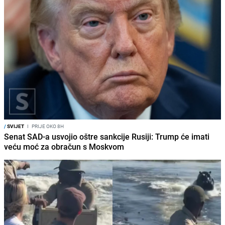
/
SVIJET
I
PRIJE OKO 8H
Senat SAD-a usvojio oštre sankcije Rusiji: Trump će imati
veću moć za obračun s Moskvom