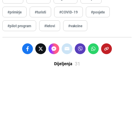
#primirje
#turisti
#COVID-19
#posjete
#pilot program
#letovi
#vakcine
31
Dijeljenja