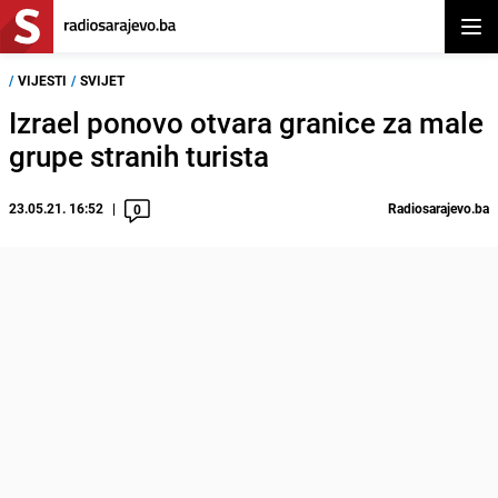
Otvor
/
VIJESTI
/
SVIJET
Izrael ponovo otvara granice za male
grupe stranih turista
23.05.21. 16:52
Radiosarajevo.ba
0