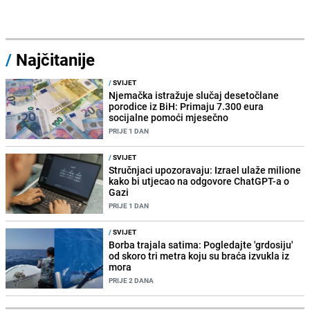
/
Najčitanije
/
SVIJET
Njemačka istražuje slučaj desetočlane
porodice iz BiH: Primaju 7.300 eura
socijalne pomoći mjesečno
PRIJE 1 DAN
/
SVIJET
Stručnjaci upozoravaju: Izrael ulaže milione
kako bi utjecao na odgovore ChatGPT-a o
Gazi
PRIJE 1 DAN
/
SVIJET
Borba trajala satima: Pogledajte 'grdosiju'
od skoro tri metra koju su braća izvukla iz
mora
PRIJE 2 DANA