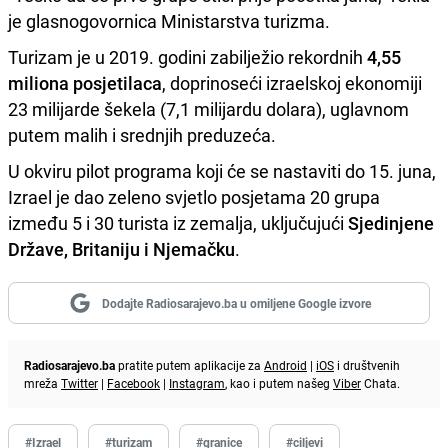
je glasnogovornica Ministarstva turizma.
Turizam je u 2019. godini zabilježio rekordnih
4,55
miliona posjetilaca
, doprinoseći izraelskoj ekonomiji
23 milijarde šekela (7,1 milijardu dolara), uglavnom
putem malih i srednjih preduzeća.
U okviru pilot programa koji će se nastaviti do 15. juna,
Izrael je dao zeleno svjetlo posjetama 20 grupa
između 5 i 30 turista iz zemalja, uključujući
Sjedinjene
Države, Britaniju i Njemačku
.
Dodajte Radiosarajevo.ba u omiljene Google izvore
Radiosarajevo.ba
pratite putem aplikacije za
Android
|
iOS
i društvenih
mreža
Twitter
|
Facebook
|
Instagram
, kao i putem našeg
Viber
Chata.
#Izrael
#turizam
#granice
#ciljevi