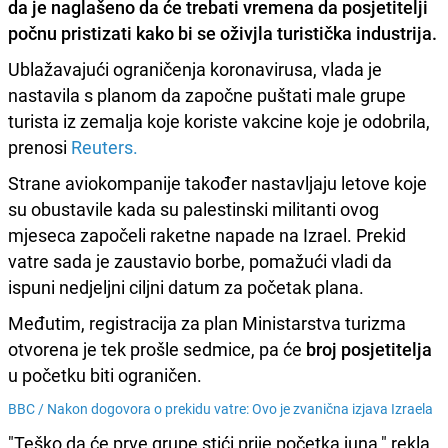
da je naglašeno da će trebati vremena da posjetitelji
počnu pristizati kako bi se
oživjla turistička industrija
.
Ublažavajući ograničenja koronavirusa, vlada je
nastavila s planom da započne puštati male grupe
turista iz zemalja koje koriste vakcine koje je odobrila,
prenosi
Reuters.
Strane aviokompanije također nastavljaju letove koje
su obustavile kada su palestinski militanti ovog
mjeseca započeli raketne napade na Izrael. Prekid
vatre sada je zaustavio borbe, pomažući vladi da
ispuni nedjeljni ciljni datum za početak plana.
Međutim, registracija za plan Ministarstva turizma
otvorena je tek prošle sedmice, pa će
broj posjetitelja
u početku biti ograničen.
BBC /
Nakon dogovora o prekidu vatre: Ovo je zvanična izjava Izraela
"Teško da će prve grupe stići prije početka juna," rekla