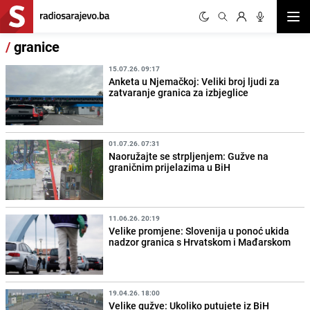
Otvor
/
granice
15.07.26. 09:17
Anketa u Njemačkoj: Veliki broj ljudi za
zatvaranje granica za izbjeglice
01.07.26. 07:31
Naoružajte se strpljenjem: Gužve na
graničnim prijelazima u BiH
11.06.26. 20:19
Velike promjene: Slovenija u ponoć ukida
nadzor granica s Hrvatskom i Mađarskom
19.04.26. 18:00
Velike gužve: Ukoliko putujete iz BiH