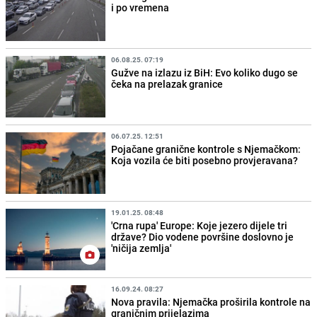
i po vremena
06.08.25. 07:19
Gužve na izlazu iz BiH: Evo koliko dugo se
čeka na prelazak granice
06.07.25. 12:51
Pojačane granične kontrole s Njemačkom:
Koja vozila će biti posebno provjeravana?
19.01.25. 08:48
'Crna rupa' Europe: Koje jezero dijele tri
države? Dio vodene površine doslovno je
'ničija zemlja'
16.09.24. 08:27
Nova pravila: Njemačka proširila kontrole na
graničnim prijelazima