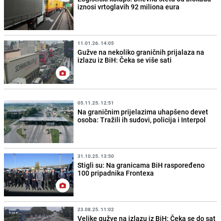
iznosi vrtoglavih 92 miliona eura
11.01.26. 14:05
Gužve na nekoliko graničnih prijalaza na
izlazu iz BiH: Čeka se više sati
05.11.25. 12:51
Na graničnim prijelazima uhapšeno devet
osoba: Tražili ih sudovi, policija i Interpol
31.10.25. 13:50
Stigli su: Na granicama BiH raspoređeno
100 pripadnika Frontexa
23.08.25. 11:02
Velike gužve na izlazu iz BiH: Čeka se do sat