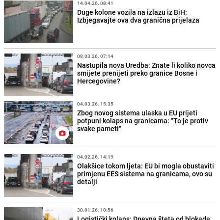
14.04.26. 08:41
Duge kolone vozila na izlazu iz BiH:
Izbjegavajte ova dva granična prijelaza
08.03.26. 07:14
Nastupila nova Uredba: Znate li koliko novca
smijete prenijeti preko granice Bosne i
Hercegovine?
04.03.26. 15:35
Zbog novog sistema ulaska u EU prijeti
potpuni kolaps na granicama: "To je protiv
svake pameti"
04.02.26. 14:19
Olakšice tokom ljeta: EU bi mogla obustaviti
primjenu EES sistema na granicama, ovo su
detalji
30.01.26. 10:56
Logistički kolaps: Dnevna šteta od blokada