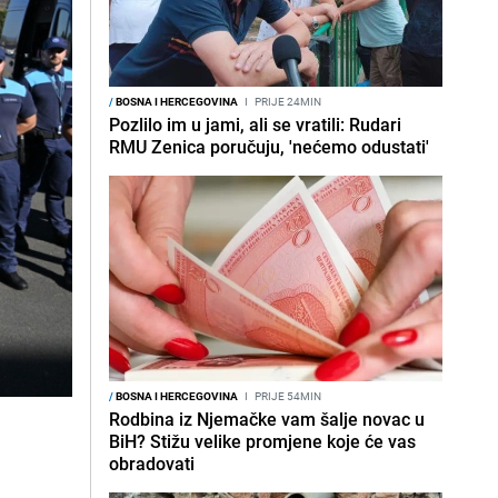
/
BOSNA I HERCEGOVINA
I
PRIJE 24MIN
Pozlilo im u jami, ali se vratili: Rudari
RMU Zenica poručuju, 'nećemo odustati'
/
BOSNA I HERCEGOVINA
I
PRIJE 54MIN
Rodbina iz Njemačke vam šalje novac u
BiH? Stižu velike promjene koje će vas
obradovati