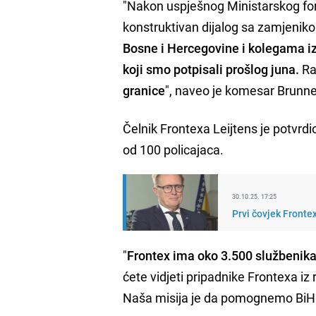
"Nakon uspješnog Ministarskog fo
konstruktivan dijalog sa zamjeni
Bosne i Hercegovine i kolegama i
koji smo potpisali prošlog juna.
Ra
granice
", naveo je komesar Brunne
Čelnik Frontexa Leijtens je potvrd
od 100 policajaca.
30.10.25. 17:25
Prvi čovjek Fronte
"
Frontex ima oko 3.500 službenik
ćete vidjeti pripadnike Frontexa iz 
Naša misija je da pomognemo BiH u z