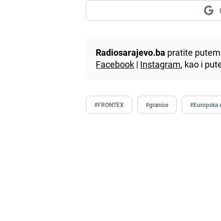
Radiosarajevo.ba
pratite putem 
Facebook
|
Instagram
, kao i p
#FRONTEX
#granice
#Europska 