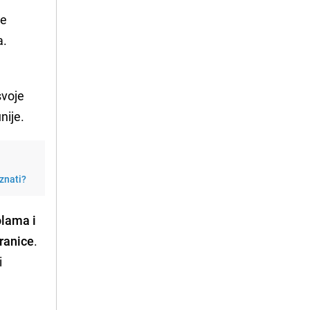
ke
a.
svoje
nije.
 znati?
olama i
ranice
.
i