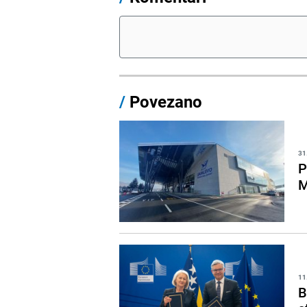
/
Povezano
31
P
M
11
B