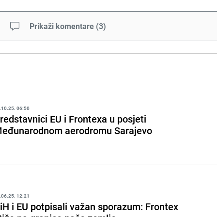
Prikaži komentare
(
3
)
.10.25. 06:50
redstavnici EU i Frontexa u posjeti
eđunarodnom aerodromu Sarajevo
.06.25. 12:21
iH i EU potpisali važan sporazum: Frontex