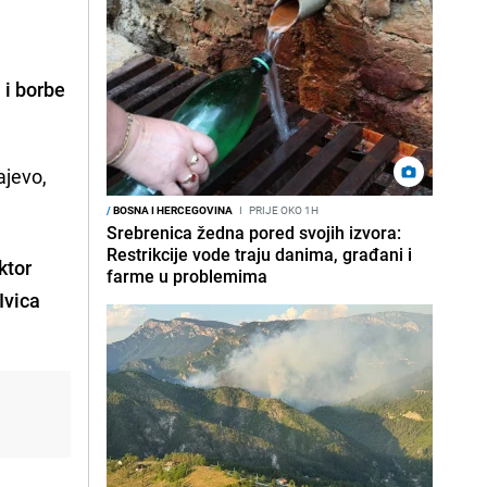
 i borbe
ajevo,
/
BOSNA I HERCEGOVINA
I
PRIJE OKO 1H
Srebrenica žedna pored svojih izvora:
Restrikcije vode traju danima, građani i
ktor
farme u problemima
Ivica