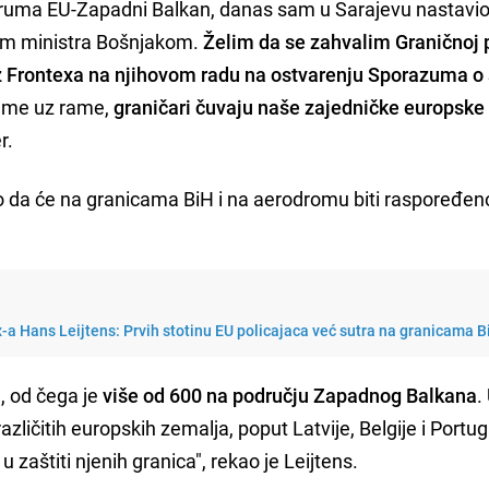
ruma EU-Zapadni Balkan, danas sam u Sarajevu nastavi
kom ministra Bošnjakom.
Želim da se zahvalim Graničnoj p
z Frontexa na njihovom radu na ostvarenju Sporazuma o
me uz rame,
graničari čuvaju naše zajedničke europske
r.
io da će na granicama BiH i na aerodromu biti raspoređen
x-a Hans Leijtens: Prvih stotinu EU policajaca već sutra na granicama B
a
, od čega je
više od 600 na području Zapadnog Balkana
.
različitih europskih zemalja, poput Latvije, Belgije i Portug
aštiti njenih granica", rekao je Leijtens.