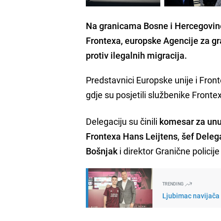
Na granicama Bosne i Hercegovine
Frontexa, europske Agencije za gra
protiv ilegalnih migracija.
Predstavnici Europske unije i Fr
gdje su posjetili službenike Frontex
Delegaciju su činili
komesar za unu
Frontexa Hans Leijtens
,
šef Deleg
Bošnjak
i direktor Granične policij
TRENDING
Ljubimac navijača 