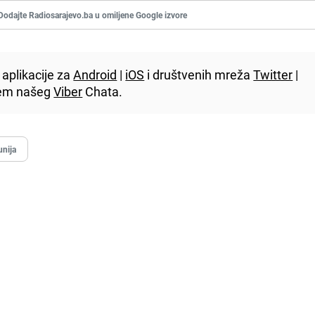
Dodajte Radiosarajevo.ba u omiljene Google izvore
aplikacije za
Android
|
iOS
i društvenih mreža
Twitter
|
utem našeg
Viber
Chata.
unija