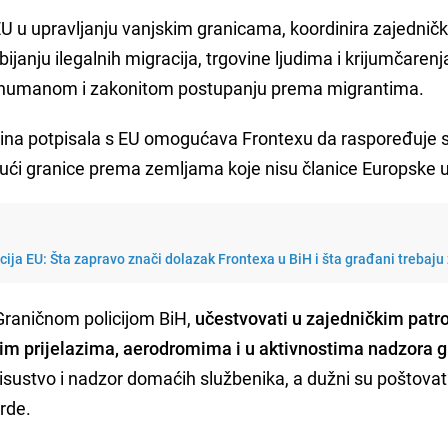
 u upravljanju vanjskim granicama, koordinira zajednič
ijanju ilegalnih migracija, trgovine ljudima i krijumčarenj
na humanom i zakonitom postupanju prema migrantima.
vina potpisala s EU omogućava Frontexu da raspoređuje 
čujući granice prema zemljama koje nisu članice Europske u
cija EU: Šta zapravo znači dolazak Frontexa u BiH i šta građani trebaju
 Graničnom policijom BiH,
učestvovati u zajedničkim patr
m prijelazima, aerodromima i u aktivnostima nadzora g
prisustvo i nadzor domaćih službenika, a dužni su poštovat
rde.