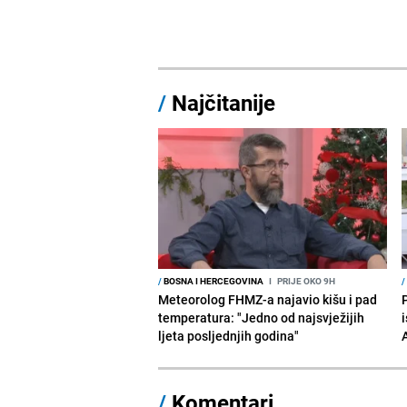
/
Najčitanije
/
BOSNA I HERCEGOVINA
I
PRIJE OKO 9H
/
Meteorolog FHMZ-a najavio kišu i pad
temperatura: "Jedno od najsvježijih
i
ljeta posljednjih godina"
/
Komentari