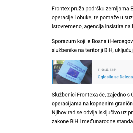
Frontex pruža podršku zemljama EU
operacije i obuke, te pomaže u suzb
Istovremeno, agencija insistira 
Sporazum koji je Bosna i Hercego
službenike na teritoriji BiH, uklju
11.06.25. 13:54
Oglasila se Delega
Službenici Frontexa će, zajedno s
operacijama na kopnenim granični
Njihov rad se odvija isključivo uz 
zakone BiH i međunarodne standa