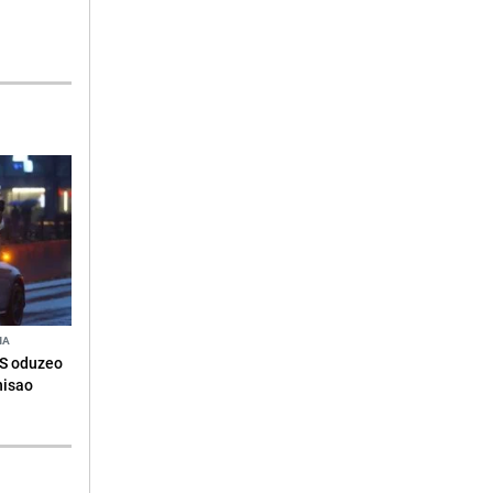
NA
RS oduzeo
nisao