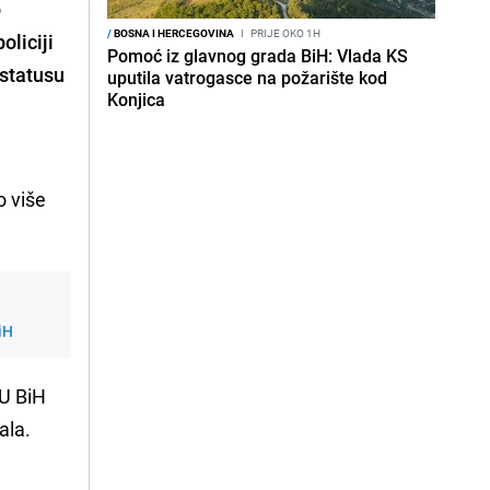
o
/
BOSNA I HERCEGOVINA
I
PRIJE OKO 1H
oliciji
Pomoć iz glavnog grada BiH: Vlada KS
 statusu
uputila vatrogasce na požarište kod
Konjica
o više
iH
 U BiH
ala.