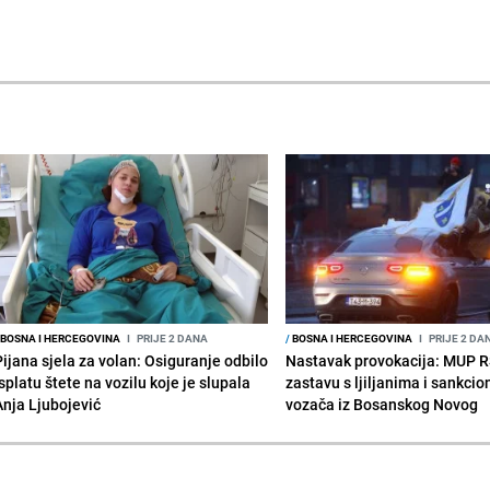
BOSNA I HERCEGOVINA
I
PRIJE 2 DANA
/
BOSNA I HERCEGOVINA
I
PRIJE 2 DA
Pijana sjela za volan: Osiguranje odbilo
Nastavak provokacija: MUP 
splatu štete na vozilu koje je slupala
zastavu s ljiljanima i sankcio
Anja Ljubojević
vozača iz Bosanskog Novog