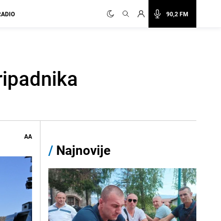
RADIO
90,2 FM
ripadnika
AA
/
Najnovije