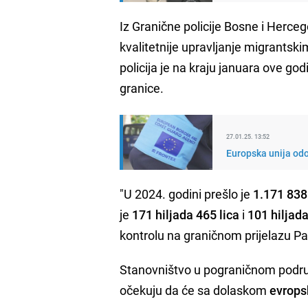
Iz Granične policije Bosne i Herce
kvalitetnije upravljanje migrantsk
policija je na kraju januara ove go
granice.
27.01.25. 13:52
Europska unija odo
"U 2024. godini prešlo je
1.171 838
je
171 hiljada 465 lica
i
101 hiljada
kontrolu na graničnom prijelazu P
Stanovništvo u pograničnom područj
očekuju da će sa dolaskom
evrops