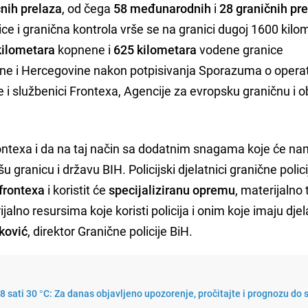
čnih prelaza
, od čega
58 međunarodnih
i
28 graničnih pr
ce i granična kontrola vrše se na granici dugoj 1600 kilo
kilometara
kopnene i
625 kilometara
vodene granice
sne i Hercegovine nakon potpisivanja Sporazuma o opera
e i službenici Frontexa, Agencije za evropsku graničnu i 
frontexa i da na taj način sa dodatnim snagama koje će n
šu granicu i državu BIH. Policijski djelatnici granične polic
frontexa
i koristit će
specijaliziranu opremu
, materijalno
alno resursima koje koristi policija i onim koje imaju djel
ković
, direktor Granične policije BiH.
8 sati 30 °C: Za danas objavljeno upozorenje, pročitajte i prognozu do 