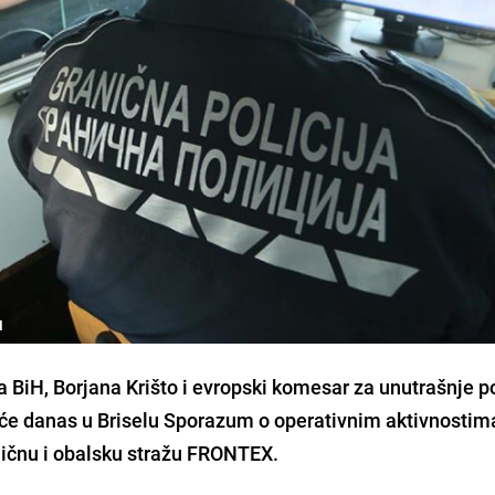
H
 BiH, Borjana Krišto i evropski komesar za unutrašnje p
aće danas u Briselu Sporazum o operativnim aktivnostim
ničnu i obalsku stražu FRONTEX.