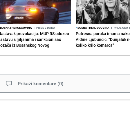
BOSNA I HERCEGOVINA
I
PRIJE 2 DANA
/
BOSNA I HERCEGOVINA
I
PRIJE OKO 
Nastavak provokacija: MUP RS oduzeo
Potresna poruka imama nako
zastavu s ljiljanima i sankcionisao
Aldine Ljubunčić: "Dunjaluk ne
vozača iz Bosanskog Novog
koliko krilo komarca"
Prikaži komentare
(
0
)