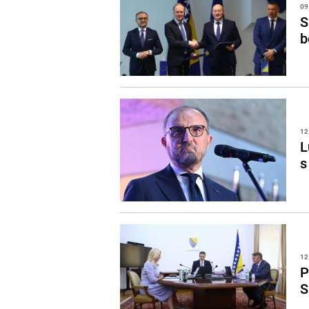
09
S
b
12
L
s
12
P
S