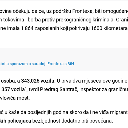
govine očekuju da će, uz podršku Frontexa, biti omogućen
im tokovima i borba protiv prekograničnog kriminala. Gran
dine imala 1 864 zaposlenih koji pokrivaju 1600 kilometara
brila sporazum o saradnji Frontexa s BiH
 osoba
, a
343,026 vozila
. U prva dva mjeseca ove godine
 357 vozila
", tvrdi
Predrag Santrač
, inspektor za graničn
avlovića most.
u kaže da posljednjih godina skoro da i ne viđa migrante
kih policajaca
bezbjednost dodatno biti povećana.