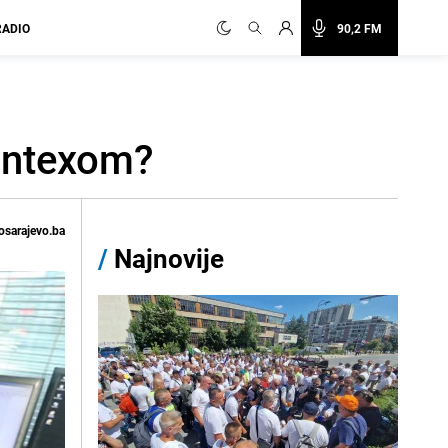
RADIO
90,2 FM
ontexom?
osarajevo.ba
/
Najnovije