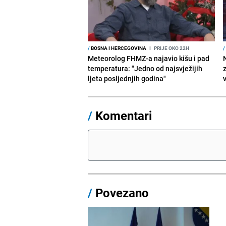
/
BOSNA I HERCEGOVINA
I
PRIJE OKO 22H
/
Meteorolog FHMZ-a najavio kišu i pad
temperatura: "Jedno od najsvježijih
ljeta posljednjih godina"
/
Komentari
/
Povezano