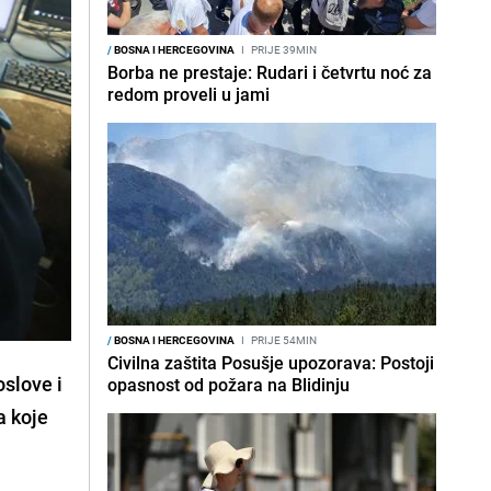
/
BOSNA I HERCEGOVINA
I
PRIJE 39MIN
Borba ne prestaje: Rudari i četvrtu noć za
redom proveli u jami
/
BOSNA I HERCEGOVINA
I
PRIJE 54MIN
Civilna zaštita Posušje upozorava: Postoji
oslove i
opasnost od požara na Blidinju
a koje