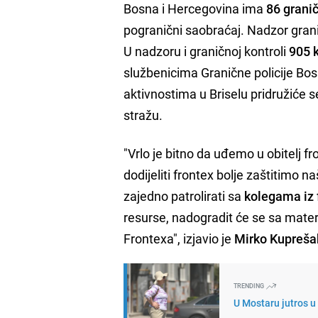
Bosna i Hercegovina ima
86 grani
pogranični saobraćaj. Nadzor grani
U nadzoru i graničnoj kontroli
905 
službenicima Granične policije Bo
aktivnostima u Briselu pridružiće s
stražu.
"Vrlo je bitno da uđemo u obitelj 
dodijeliti frontex bolje zaštitimo na
zajedno patrolirati sa
kolegama iz 
resurse, nadogradit će se sa materij
Frontexa", izjavio je
Mirko Kupreša
TRENDING
U Mostaru jutros u 