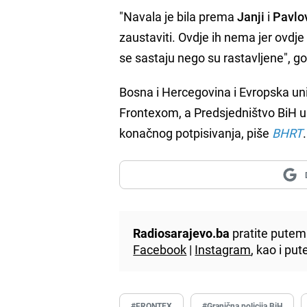
"Navala je bila prema
Janji
i
Pavlo
zaustaviti. Ovdje ih nema jer ovdj
se sastaju nego su rastavljene", g
Bosna i Hercegovina i Evropska un
Frontexom, a Predsjedništvo BiH usv
konačnog potpisivanja, piše
BHRT
.
Radiosarajevo.ba
pratite putem 
Facebook
|
Instagram
, kao i p
#FRONTEX
#Granična policija BiH