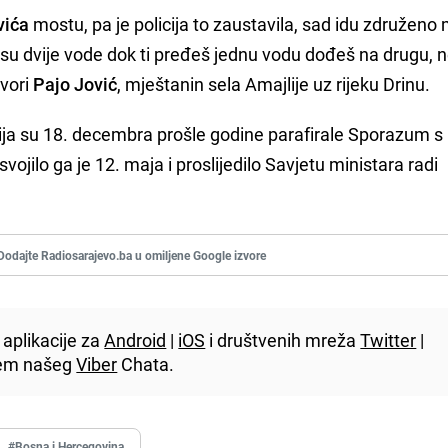
vića
mostu, pa je policija to zaustavila, sad idu združeno
e su dvije vode dok ti pređeš jednu vodu dođeš na drugu,
ovori
Pajo Jović
, mještanin sela Amajlije uz rijeku Drinu.
ija su 18. decembra prošle godine parafirale Sporazum s
ojilo ga je 12. maja i proslijedilo Savjetu ministara radi
Dodajte Radiosarajevo.ba u omiljene Google izvore
aplikacije za
Android
|
iOS
i društvenih mreža
Twitter
|
utem našeg
Viber
Chata.
#Bosna i Hercegovina