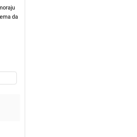
 moraju
 nema da