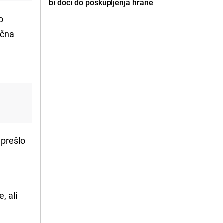
bi doći do poskupljenja hrane
o
ična
 prešlo
u
, ali