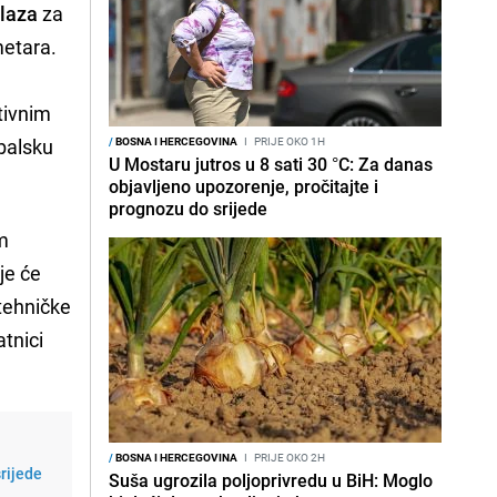
elaza
za
metara.
tivnim
obalsku
/
BOSNA I HERCEGOVINA
I
PRIJE OKO 1H
U Mostaru jutros u 8 sati 30 °C: Za danas
objavljeno upozorenje, pročitajte i
prognozu do srijede
am
ije će
 tehničke
atnici
/
BOSNA I HERCEGOVINA
I
PRIJE OKO 2H
srijede
Suša ugrozila poljoprivredu u BiH: Moglo