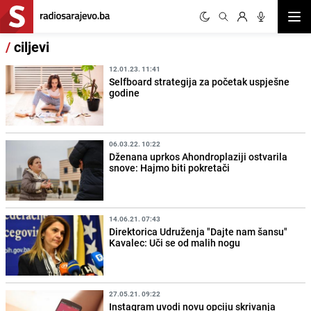
Otvor
/
ciljevi
12.01.23. 11:41
Selfboard strategija za početak uspješne
godine
06.03.22. 10:22
Dženana uprkos Ahondroplaziji ostvarila
snove: Hajmo biti pokretači
14.06.21. 07:43
Direktorica Udruženja "Dajte nam šansu"
Kavalec: Uči se od malih nogu
27.05.21. 09:22
Instagram uvodi novu opciju skrivanja