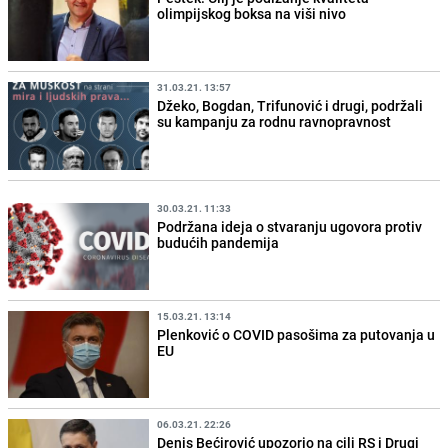
olimpijskog boksa na viši nivo
31.03.21. 13:57
Džeko, Bogdan, Trifunović i drugi, podržali
su kampanju za rodnu ravnopravnost
30.03.21. 11:33
Podržana ideja o stvaranju ugovora protiv
budućih pandemija
15.03.21. 13:14
Plenković o COVID pasošima za putovanja u
EU
06.03.21. 22:26
Denis Bećirović upozorio na cilj RS i Drugi