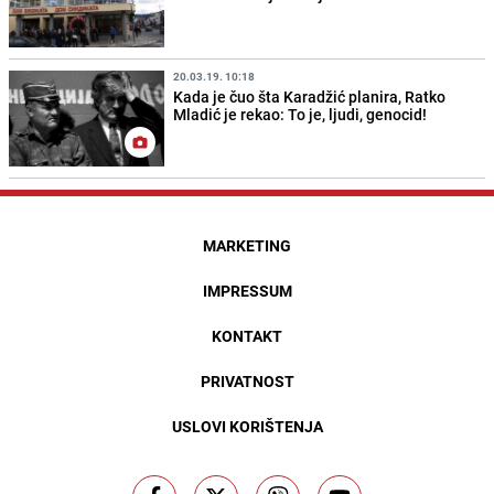
20.03.19. 10:18
Kada je čuo šta Karadžić planira, Ratko
Mladić je rekao: To je, ljudi, genocid!
MARKETING
IMPRESSUM
KONTAKT
PRIVATNOST
USLOVI KORIŠTENJA