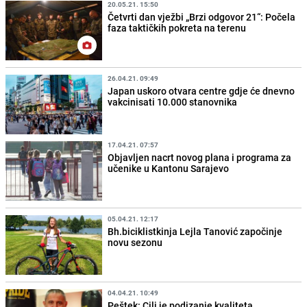
20.05.21. 15:50
Četvrti dan vježbi „Brzi odgovor 21“: Počela
faza taktičkih pokreta na terenu
26.04.21. 09:49
Japan uskoro otvara centre gdje će dnevno
vakcinisati 10.000 stanovnika
17.04.21. 07:57
Objavljen nacrt novog plana i programa za
učenike u Kantonu Sarajevo
05.04.21. 12:17
Bh.biciklistkinja Lejla Tanović započinje
novu sezonu
04.04.21. 10:49
Peštek: Cilj je podizanje kvaliteta