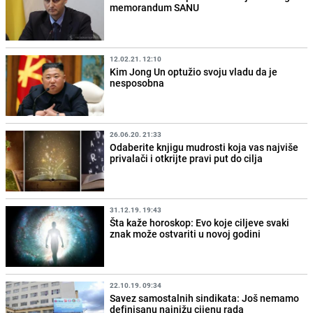
memorandum SANU
12.02.21. 12:10
Kim Jong Un optužio svoju vladu da je
nesposobna
26.06.20. 21:33
Odaberite knjigu mudrosti koja vas najviše
privalači i otkrijte pravi put do cilja
31.12.19. 19:43
Šta kaže horoskop: Evo koje ciljeve svaki
znak može ostvariti u novoj godini
22.10.19. 09:34
Savez samostalnih sindikata: Još nemamo
definisanu najnižu cijenu rada