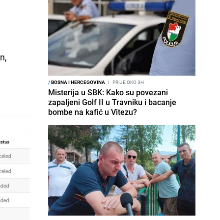
n,
/
BOSNA I HERCEGOVINA
I
PRIJE OKO 3H
Misterija u SBK: Kako su povezani
zapaljeni Golf II u Travniku i bacanje
bombe na kafić u Vitezu?