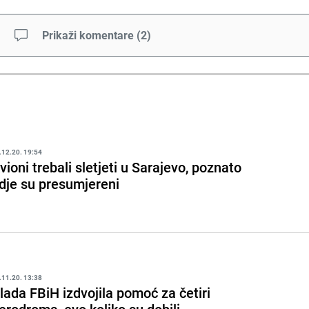
Prikaži komentare
(
2
)
.12.20. 19:54
vioni trebali sletjeti u Sarajevo, poznato
dje su presumjereni
.11.20. 13:38
lada FBiH izdvojila pomoć za četiri