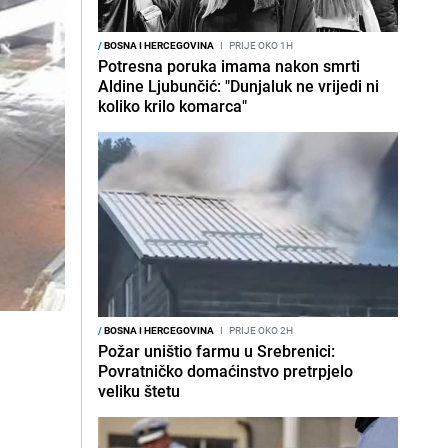
/
BOSNA I HERCEGOVINA
I
PRIJE OKO 1H
Potresna poruka imama nakon smrti
Aldine Ljubunčić: "Dunjaluk ne vrijedi ni
koliko krilo komarca"
/
BOSNA I HERCEGOVINA
I
PRIJE OKO 2H
Požar uništio farmu u Srebrenici:
Povratničko domaćinstvo pretrpjelo
veliku štetu