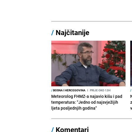
/
Najčitanije
/
BOSNA I HERCEGOVINA
I
PRIJE OKO 13H
/
Meteorolog FHMZ-a najavio kišu i pad
temperatura: "Jedno od najsvježijih
ljeta posljednjih godina"
/
Komentari