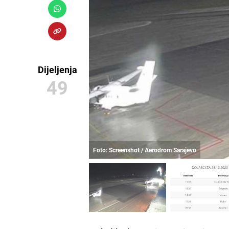
Dijeljenja
49
Foto: Screenshot / Aerodrom Sarajevo