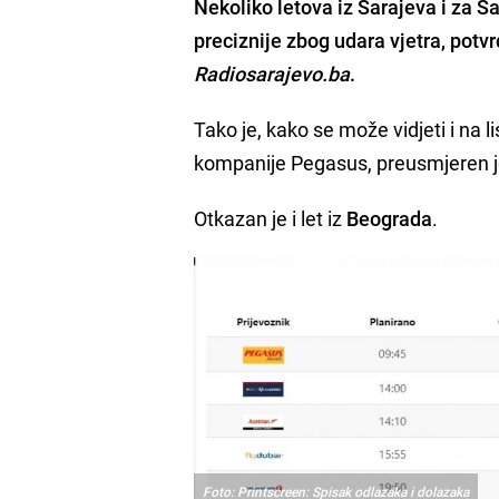
Nekoliko
letova
iz
Sarajeva
i za S
preciznije zbog udara
vjetra
, potv
Radiosarajevo.ba
.
Tako je, kako se može vidjeti i na l
kompanije Pegasus, preusmjeren j
Otkazan je i let iz
Beograda
.
Foto: Printscreen: Spisak odlazaka i dolazaka