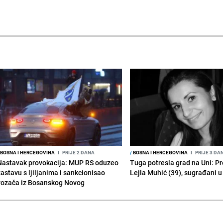
BOSNA I HERCEGOVINA
I
PRIJE 2 DANA
/
BOSNA I HERCEGOVINA
I
PRIJE 3 DA
Nastavak provokacija: MUP RS oduzeo
Tuga potresla grad na Uni: P
zastavu s ljiljanima i sankcionisao
Lejla Muhić (39), sugrađani u
vozača iz Bosanskog Novog