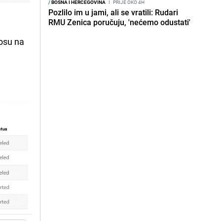
/
BOSNA I HERCEGOVINA
I
PRIJE OKO 4H
Pozlilo im u jami, ali se vratili: Rudari
RMU Zenica poručuju, 'nećemo odustati'
osu na