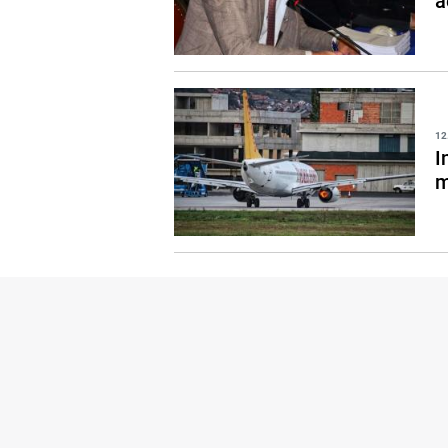
a
12
I
m