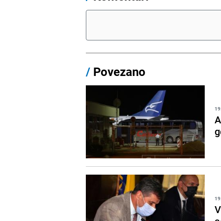
/
Povezano
19
A
g
19
V