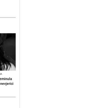
NA
reminula
 nevjerici