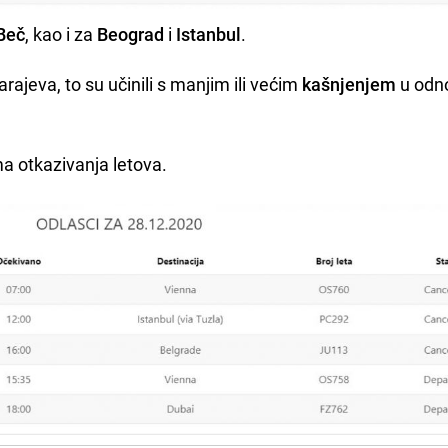
Beč
, kao i za
Beograd
i
Istanbul
.
z Sarajeva, to su učinili s manjim ili većim
kašnjenjem
u odn
a otkazivanja letova.