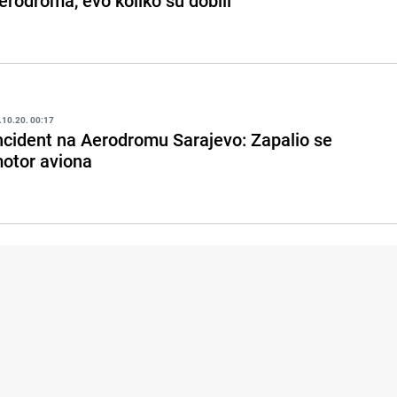
erodroma, evo koliko su dobili
.10.20. 00:17
ncident na Aerodromu Sarajevo: Zapalio se
otor aviona