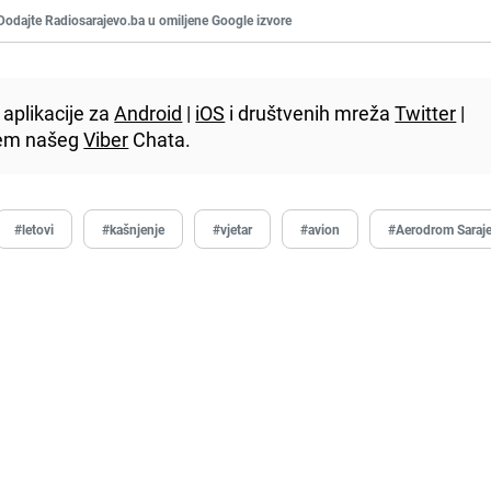
Dodajte Radiosarajevo.ba u omiljene Google izvore
aplikacije za
Android
|
iOS
i društvenih mreža
Twitter
|
utem našeg
Viber
Chata.
#letovi
#kašnjenje
#vjetar
#avion
#Aerodrom Saraj