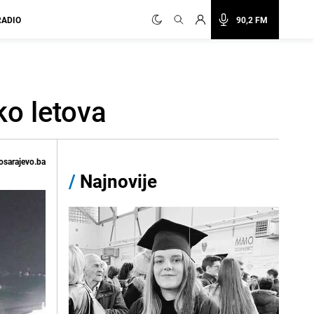
RADIO
90,2 FM
ko letova
osarajevo.ba
/
Najnovije