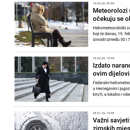
19.02.26. 09:00
Meteorolozi 
očekuju se ol
Hidrometeorološki z
koji će danas, 19. f
iznositi između 50 i 7
18.02.26. 10:04
Izdato naran
ovim dijelov
Federalni hidromete
u Hercegovini i jug
km/h, a lokalno i više,
28.01.26. 13:08
Važni savjet
zimskih mjes