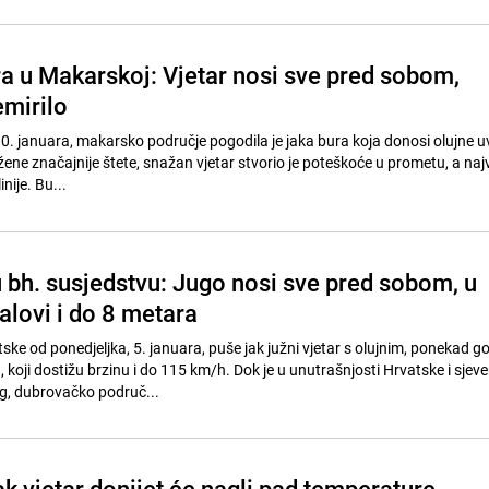
a u Makarskoj: Vjetar nosi sve pred sobom,
mirilo
0. januara, makarsko područje pogodila je jaka bura koja donosi olujne uv
žene značajnije štete, snažan vjetar stvorio je poteškoće u prometu, a najv
nije. Bu...
u bh. susjedstvu: Jugo nosi sve pred sobom, u
alovi i do 8 metara
ske od ponedjeljka, 5. januara, puše jak južni vjetar s olujnim, ponekad g
koji dostižu brzinu i do 115 km/h. Dok je u unutrašnjosti Hrvatske i sje
g, dubrovačko područ...
 vjetar donijet će nagli pad temperature,