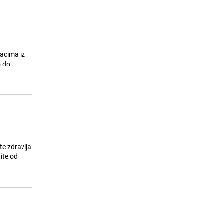
dacima iz
o do
te zdravlja
ite od