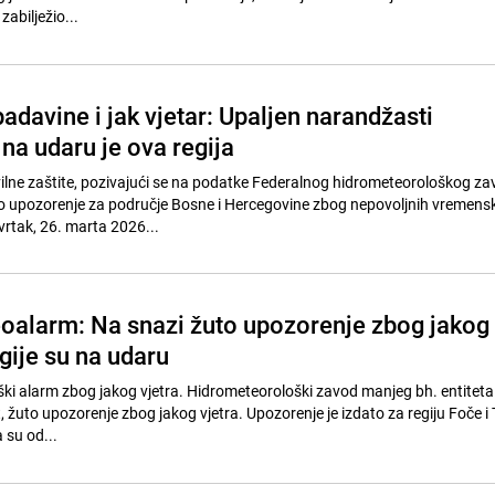
zabilježio...
padavine i jak vjetar: Upaljen narandžasti
na udaru je ova regija
ilne zaštite, pozivajući se na podatke Federalnog hidrometeorološkog za
o upozorenje za područje Bosne i Hercegovine zbog nepovoljnih vremenski
vrtak, 26. marta 2026...
oalarm: Na snazi žuto upozorenje zbog jakog
egije su na udaru
ški alarm zbog jakog vjetra. Hidrometeorološki zavod manjeg bh. entiteta
, žuto upozorenje zbog jakog vjetra. Upozorenje je izdato za regiju Foče i 
 su od...