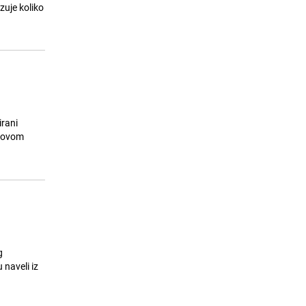
zuje koliko
Svijet sve više pretražuje našu
15
zemlju: Bosna i Hercegovina
najveći turistički hit nakon
Mundijala
25.07.26. 21:30
|
ZANIMLJIVOSTI
irani
 novom
g
naveli iz