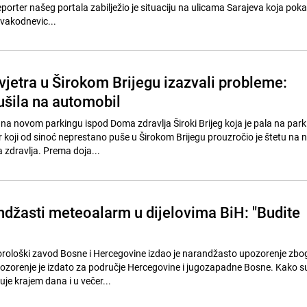
eporter našeg portala zabilježio je situaciju na ulicama Sarajeva koja poka
svakodnevic...
vjetra u Širokom Brijegu izazvali probleme:
ušila na automobil
 na novom parkingu ispod Doma zdravlja Široki Brijeg koja je pala na park
r koji od sinoć neprestano puše u Širokom Brijegu prouzročio je štetu na
zdravlja. Prema doja...
ndžasti meteoalarm u dijelovima BiH: "Budite
orološki zavod Bosne i Hercegovine izdao je narandžasto upozorenje zbo
ozorenje je izdato za područje Hercegovine i jugozapadne Bosne. Kako su 
je krajem dana i u večer...