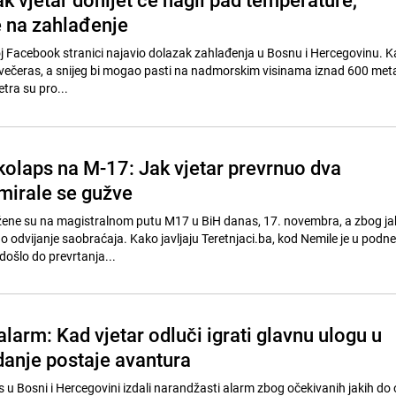
e na zahlađenje
j Facebook stranici najavio dolazak zahlađenja u Bosnu i Hercegovinu. K
 večeras, a snijeg bi mogao pasti na nadmorskim visinama iznad 600 metar
etra su pro...
kolaps na M-17: Jak vjetar prevrnuo dva
mirale se gužve
žene su na magistralnom putu M17 u BiH danas, 17. novembra, a zbog ja
o odvijanje saobraćaja. Kako javljaju Teretnjaci.ba, kod Nemile je u podn
došlo do prevrtanja...
larm: Kad vjetar odluči igrati glavnu ulogu u
danje postaje avantura
 u Bosni i Hercegovini izdali narandžasti alarm zbog očekivanih jakih do 