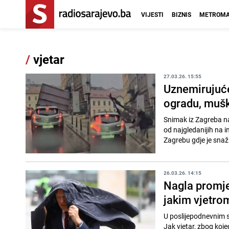
VIJESTI
BIZNIS
METROMA
/
vjetar
27.03.26. 15:55
Uznemirujuće 
ogradu, mušk
Snimak iz Zagreba n
od najgledanijih na i
Zagrebu gdje je snaža
26.03.26. 14:15
Nagla promje
jakim vjetrom
U poslijepodnevnim s
Jak vjetar, zbog koje