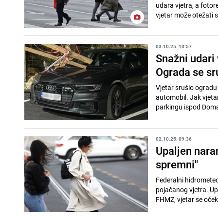
udara vjetra, a fotor
vjetar može otežati 
03.10.25. 10:57
Snažni udari 
Ograda se sr
Vjetar srušio ogradu
automobil. Jak vjeta
parkingu ispod Doma 
02.10.25. 09:36
Upaljen nara
spremni"
Federalni hidromete
pojačanog vjetra. Up
FHMZ, vjetar se očeku