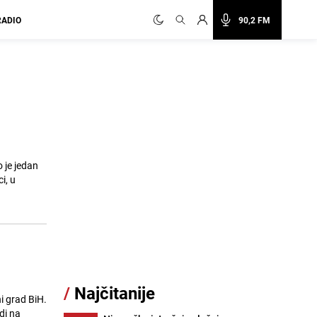
RADIO
90,2 FM
 je jedan
i, u
/
Najčitanije
i grad BiH.
di na