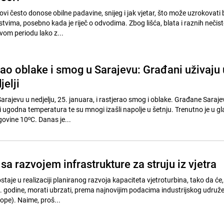
vi često donose obilne padavine, snijeg i jak vjetar, što može uzrokovati 
vima, posebno kada je riječ o odvodima. Zbog lišća, blata i raznih nečist
vom periodu lako z...
rao oblake i smog u Sarajevu: Građani uživaju 
elji
arajevu u nedjelju, 25. januara, i rastjerao smog i oblake. Građane Saraje
i ugodna temperatura te su mnogi izašli napolje u šetnju. Trenutno je u 
ovine 10ºC. Danas je...
sa razvojem infrastrukture za struju iz vjetra
aje u realizaciji planiranog razvoja kapaciteta vjetroturbina, tako da će,
0. godine, morati ubrzati, prema najnovijim podacima industrijskog udruž
pe). Naime, proš...