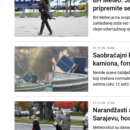
pripremite s
BH Meteo je na svojo
zahlađenej stiže već
olujni udari južnog vj
17.11.25. 12:40
Saobraćajni 
kamiona, for
Nemile scene zabilje
koji otežava normaln
satima (oko 12 sati) 
17.11.25. 11:33
Narandžasti a
Sarajevu, ho
Meteorolozi su danas