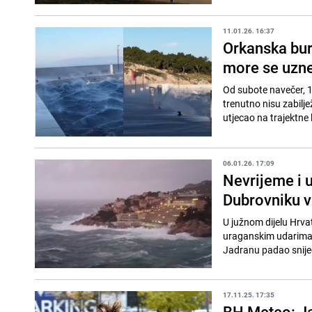
11.01.26. 16:37
Orkanska bur
more se uzne
Od subote navečer, 1
trenutno nisu zabilje
utjecao na trajektne li
06.01.26. 17:09
Nevrijeme i 
Dubrovniku v
U južnom dijelu Hrvat
uraganskim udarima, 
Jadranu padao snije
17.11.25. 17:35
BH Meteo: Jak