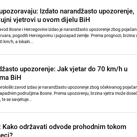
upozoravaju: Izdato narandžasto upozorenje,
ujni vjetrovi u ovom dijelu BiH
avod Bosne i Hercegovine izdao je narandžasto upozorenje zbog pojačan
ebruara, pogoditi Hercegovinu i jugozapad zemlje. Prema prognozi, brzina v
0 km/h, a lokaln...
džasto upozorenje: Jak vjetar do 70 km/h u
ima BiH
orološki zavod izdao je narandžasto upozorenje zbog očekivanog pojačan
ozapadnim područjima Bosne. Prema upozorenju, brzina vjetra može doseć
 te se savjetuje...
i: Kako održavati odvode prohodnim tokom
eci?