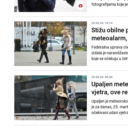
fotografijama koje je 
25.03.26. 16:14
Stižu obilne 
meteoalarm, 
Federalna uprava civ
izdala je narandžast
koje se očekuju u čet
25.03.26. 06:30
Upaljen mete
vjetra, ove r
Upaljen je meteorolo
je za danas, 25. mart
očekivani udari vjetra