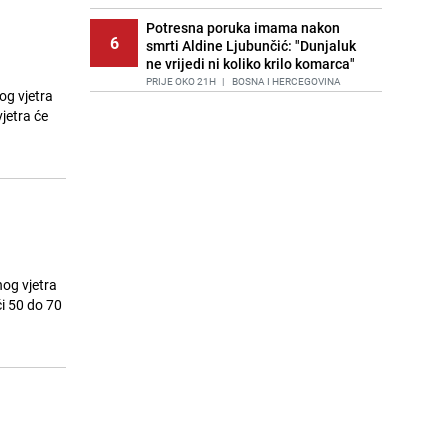
Potresna poruka imama nakon
6
smrti Aldine Ljubunčić: "Dunjaluk
ne vrijedi ni koliko krilo komarca"
PRIJE OKO 21H
|
BOSNA I HERCEGOVINA
og vjetra
jetra će
Cijela regija čeka njegovu
7
progonozu: Poznati meteorolog
najavljuje veću promjenu vremena
PRIJE 1 DAN
|
REGIJA
Stručnjaci upozoravaju: Izrael ulaže
8
milione kako bi utjecao na
odgovore ChatGPT-a o Gazi
PRIJE 1 DAN
|
SVIJET
og vjetra
Kako očistiti staklo od tuš-kabina:
i 50 do 70
9
Jednostavni savjeti za očuvanje
sjaja
PRIJE 1 DAN
|
ŽIVOT I STIL
Jedan od najvećih gradova nije na
10
listi: Ovo su lokacije prvih Lidl
prodavnica u BiH
PRIJE 1 DAN
|
BOSNA I HERCEGOVINA