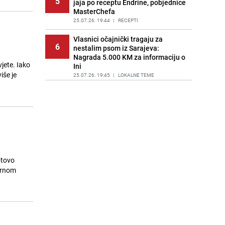
5
jaja po receptu Endrine, pobjednice
MasterChefa
25.07.26. 19:44
|
RECEPTI
Vlasnici očajnički tragaju za
6
nestalim psom iz Sarajeva:
Nagrada 5.000 KM za informaciju o
jete. Iako
Ini
iše je
25.07.26. 19:45
|
LOKALNE TEME
Sve je kristalno jasno: Poznato gdje
7
Ermedin Demirović nastavlja
karijeru
25.07.26. 20:06
|
NOGOMET
Zanimljiv slučaj u susjedstvu:
8
Hrvatska odbila kupiti vojne dušeke
jer se proizvode u Srbiji
otovo
25.07.26. 20:16
|
REGIJA
vernom
Sramni grafiti u bh. susjedstvu: U
9
Crnoj Gori osvanuli natpisi 'Nož,
žica, Srebrenica'
25.07.26. 20:25
|
REGIJA