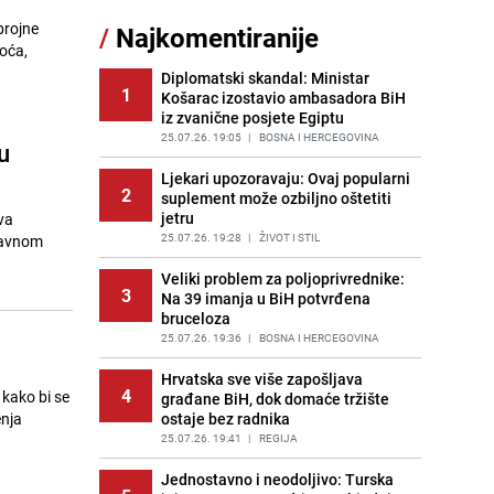
brojne
/
Najkomentiranije
Recept za brze uštipke: Ne upijaju
oća,
11
ulje i gotovi su za 30 minuta
Diplomatski skandal: Ministar
PRIJE OKO 10H
|
RECEPTI
1
Košarac izostavio ambasadora BiH
iz zvanične posjete Egiptu
Gosti iz Njemačke napravili požar u
12
apartmanu u Istri, vlasniku se
25.07.26. 19:05
|
BOSNA I HERCEGOVINA
u
smijali i pokazivali srednji prst
Ljekari upozoravaju: Ovaj popularni
PRIJE 2 DANA
|
REGIJA
2
suplement može ozbiljno oštetiti
jetru
va
Užas u bh. susjedstvu, mladići
13
bludničili nad maloljetnicom i sve
25.07.26. 19:28
|
ŽIVOT I STIL
glavnom
snimali: "Stari te gleda u lajvu"
Veliki problem za poljoprivrednike:
PRIJE 1 DAN
|
REGIJA
3
Na 39 imanja u BiH potvrđena
bruceloza
Očistite rernu bez hemikalija:
14
Poznata stručnjakinja dijeli savjete
25.07.26. 19:36
|
BOSNA I HERCEGOVINA
PRIJE 2 DANA
|
ŽIVOT I STIL
Hrvatska sve više zapošljava
4
 kako bi se
građane BiH, dok domaće tržište
Novi detalji istrage: Ruske službe
15
enja
ostaje bez radnika
otkrile moguć uzrok tragedije bh.
planinara na Elbrusu
25.07.26. 19:41
|
REGIJA
PRIJE 2 DANA
|
SVIJET
Jednostavno i neodoljivo: Turska