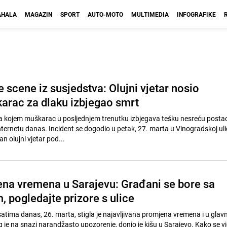
HALA
MAGAZIN
SPORT
AUTO-MOTO
MULTIMEDIA
INFOGRAFIKE
scene iz susjedstva: Olujni vjetar nosio
arac za dlaku izbjegao smrt
a kojem muškarac u posljednjem trenutku izbjegava tešku nesreću postao
nternetu danas. Incident se dogodio u petak, 27. marta u Vinogradskoj ulic
n olujni vjetar pod...
na vremena u Sarajevu: Građani se bore sa
, pogledajte prizore s ulice
atima danas, 26. marta, stigla je najavljivana promjena vremena i u glavn
g je na snazi narandžasto upozorenje, donio je kišu u Sarajevo. Kako se vi