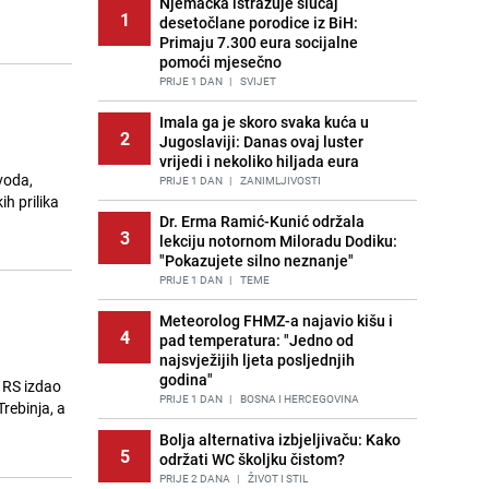
Njemačka istražuje slučaj
1
desetočlane porodice iz BiH:
Primaju 7.300 eura socijalne
pomoći mjesečno
PRIJE 1 DAN
|
SVIJET
Imala ga je skoro svaka kuća u
2
Jugoslaviji: Danas ovaj luster
vrijedi i nekoliko hiljada eura
voda,
PRIJE 1 DAN
|
ZANIMLJIVOSTI
h prilika
Dr. Erma Ramić-Kunić održala
3
lekciju notornom Miloradu Dodiku:
"Pokazujete silno neznanje"
PRIJE 1 DAN
|
TEME
Meteorolog FHMZ-a najavio kišu i
4
pad temperatura: "Jedno od
najsvježijih ljeta posljednjih
godina"
 RS izdao
PRIJE 1 DAN
|
BOSNA I HERCEGOVINA
Trebinja, a
Bolja alternativa izbjeljivaču: Kako
5
održati WC školjku čistom?
PRIJE 2 DANA
|
ŽIVOT I STIL