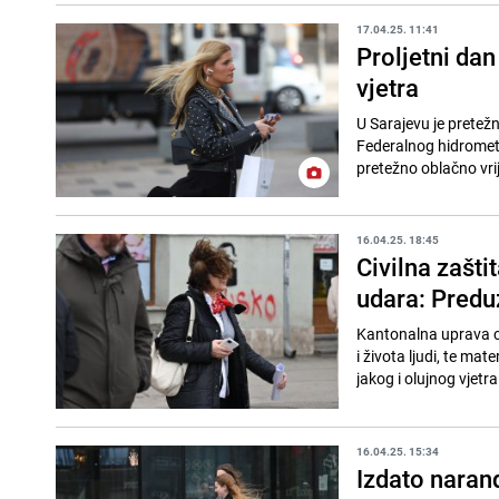
17.04.25. 11:41
Proljetni dan 
vjetra
U Sarajevu je pretež
Federalnog hidromete
pretežno oblačno vrij
16.04.25. 18:45
Civilna zašti
udara: Pred
Kantonalna uprava civ
i života ljudi, te ma
jakog i olujnog vjetra.
16.04.25. 15:34
Izdato naran