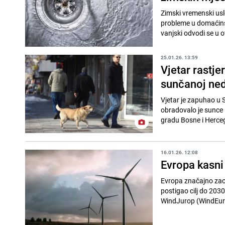
Zimski vremenski uslo
probleme u domaćinst
vanjski odvodi se u o
25.01.26. 13:59
Vjetar rastje
sunčanoj nedj
Vjetar je zapuhao u S
obradovalo je sunce 
gradu Bosne i Herceg
16.01.26. 12:08
Evropa kasni 
Evropa značajno zaost
postigao cilj do 203
WindJurop (WindEuro