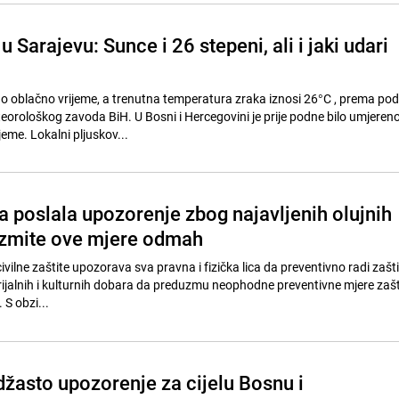
u Sarajevu: Sunce i 26 stepeni, ali i jaki udari
no oblačno vrijeme, a trenutna temperatura zraka iznosi 26°C , prema po
orološkog zavoda BiH. U Bosni i Hercegovini je prije podne bilo umjeren
eme. Lokalni pljuskov...
ta poslala upozorenje zbog najavljenih olujnih
uzmite ove mjere odmah
ilne zaštite upozorava sva pravna i fizička lica da preventivno radi zašti
terijalnih i kulturnih dobara da preduzmu neophodne preventivne mjere zašt
 S obzi...
džasto upozorenje za cijelu Bosnu i