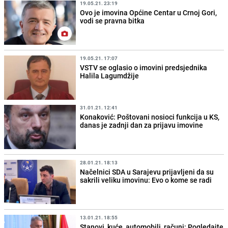
19.05.21. 23:19
Ovo je imovina Općine Centar u Crnoj Gori,
vodi se pravna bitka
19.05.21. 17:07
VSTV se oglasio o imovini predsjednika
Halila Lagumdžije
31.01.21. 12:41
Konaković: Poštovani nosioci funkcija u KS,
danas je zadnji dan za prijavu imovine
28.01.21. 18:13
Načelnici SDA u Sarajevu prijavljeni da su
sakrili veliku imovinu: Evo o kome se radi
13.01.21. 18:55
Stanovi, kuće, automobili, računi: Pogledajte