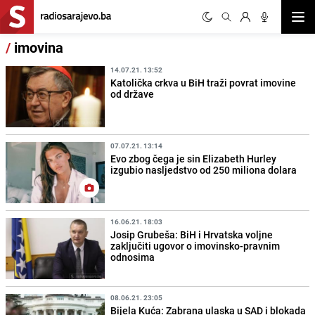
Otvor
/
imovina
14.07.21. 13:52
Katolička crkva u BiH traži povrat imovine
od države
07.07.21. 13:14
Evo zbog čega je sin Elizabeth Hurley
izgubio nasljedstvo od 250 miliona dolara
16.06.21. 18:03
Josip Grubeša: BiH i Hrvatska voljne
zaključiti ugovor o imovinsko-pravnim
odnosima
08.06.21. 23:05
Bijela Kuća: Zabrana ulaska u SAD i blokada