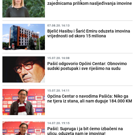
zajednicama prilikom nasljeđivanja imovine
07.08.20. 16:13
Bjelić Hasibu i Šarić Emiru oduzeta imovina
vrijednosti od skoro 15 miliona
15.07.20. 16:08
Pašić odgovorio Općini Centar: Obnovimo
sudski postupak i sve riješimo na sudu
15.07.20. 14:11
Općina Centar o navodima Pašića: Niko ga
ne tjera iz stana, ali nam duguje 184.000 KM
14.07.20. 19:15
Pašić: Supruga i ja bit ćemo izbačeni na
ulicu, oduzeta nam je imovina!