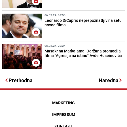
06.02.24. 08:55
Leonardo DiCaprio neprepoznatljiv na setu
novog filma
05.02.24. 20:24
Masakr na Markalama: Održana promocija
filma "Agresija na istinu" Avde Huseinovića
Prethodna
Naredna
MARKETING
IMPRESSUM
KONTAKT