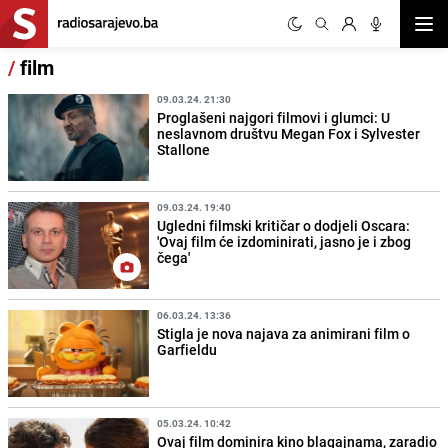
Otvor
/
film
09.03.24. 21:30
Proglašeni najgori filmovi i glumci: U
neslavnom društvu Megan Fox i Sylvester
Stallone
09.03.24. 19:40
Ugledni filmski kritičar o dodjeli Oscara:
'Ovaj film će izdominirati, jasno je i zbog
čega'
06.03.24. 13:36
Stigla je nova najava za animirani film o
Garfieldu
05.03.24. 10:42
Ovaj film dominira kino blagajnama, zaradio