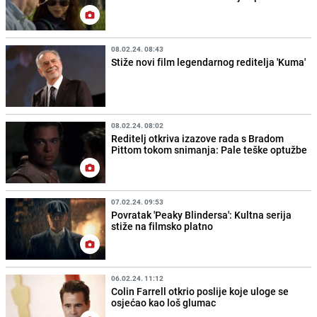
08.02.24. 08:43
Stiže novi film legendarnog reditelja 'Kuma'
08.02.24. 08:02
Reditelj otkriva izazove rada s Bradom
Pittom tokom snimanja: Pale teške optužbe
07.02.24. 09:53
Povratak 'Peaky Blindersa': Kultna serija
stiže na filmsko platno
06.02.24. 11:12
Colin Farrell otkrio poslije koje uloge se
osjećao kao loš glumac