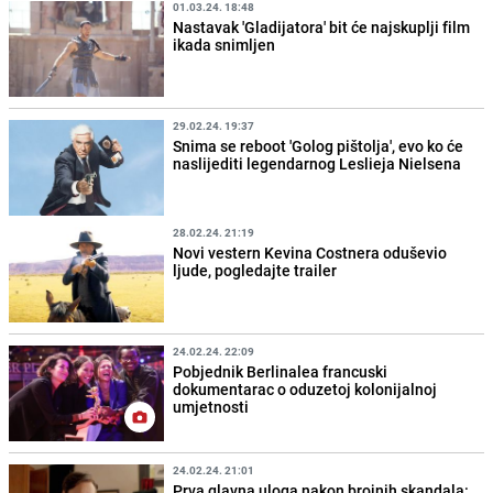
01.03.24. 18:48
Nastavak 'Gladijatora' bit će najskuplji film
ikada snimljen
29.02.24. 19:37
Snima se reboot 'Golog pištolja', evo ko će
naslijediti legendarnog Leslieja Nielsena
28.02.24. 21:19
Novi vestern Kevina Costnera oduševio
ljude, pogledajte trailer
24.02.24. 22:09
Pobjednik Berlinalea francuski
dokumentarac o oduzetoj kolonijalnoj
umjetnosti
24.02.24. 21:01
Prva glavna uloga nakon brojnih skandala: