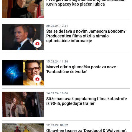
Kevin Spacey kao plaćeni ubica
20.02.24. 13:31
Šta se dešava s novim Jamesom Bondom?
Producentica filma otkrila nimalo
optimistične informacije
15.02.24. 11:26
Marvel otkrio glumačku postavu nove
'Fantastične četvorke'
14.02.24. 10:06
Stiže nastavak popularnog filma katastrofe
iz 90-ih, pogledajte trailer
12.02.24. 08:52
Objavljen teaser za 'Deadpool & Wolverine',