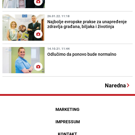
26.01.22. 11:18
Najbolje evropske prakse za unapređenje
zdravlja građana, biljaka i životinja
14.10.21. 11:44
Odlučimo da ponovo bude normalno
Naredna
MARKETING
IMPRESSUM
KONTAKT