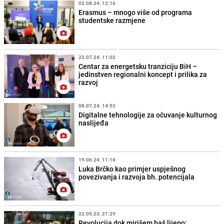
02.08.24. 12:16
Erasmus – mnogo više od programa
studentske razmjene
23.07.24. 11:02
Centar za energetsku tranziciju BiH –
jedinstven regionalni koncept i prilika za
razvoj
08.07.24. 14:53
Digitalne tehnologije za očuvanje kulturnog
naslijeđa
19.06.24. 11:16
Luka Brčko kao primjer uspješnog
povezivanja i razvoja bh. potencijala
22.05.23. 21:29
Revolucija dok mirišem baš lijepo: