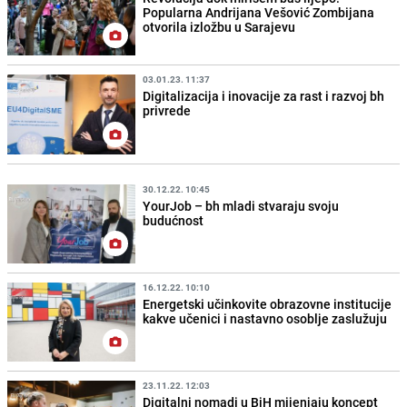
Popularna Andrijana Vešović Zombijana
otvorila izložbu u Sarajevu
03.01.23. 11:37
Digitalizacija i inovacije za rast i razvoj bh
privrede
30.12.22. 10:45
YourJob – bh mladi stvaraju svoju
budućnost
16.12.22. 10:10
Energetski učinkovite obrazovne institucije
kakve učenici i nastavno osoblje zaslužuju
23.11.22. 12:03
Digitalni nomadi u BiH mijenjaju koncept