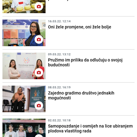
16.03.22. 12:14
Oni žele promjene, oni žele bolje
09.03.22. 13:12
Pružimo im priliku da odlučuju o svojoj
budućnosti
08.03.22. 16:19
Zajedno gradimo društvo jednakih
mogućnosti
02.02.22. 10:18
Samopouzdanje i osmijeh na lice ubiranjem
plodova vlastitog rada