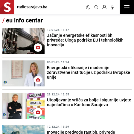
Otvor
/
eu info centar
13.01.25. 11:47
Jačanje energetske efikasnosti bh.
privrede: Uloga podrške EU i tehnoloških
inovacija
06.01.25. 11:24
Energetski efikasnije i modernije
zdravstvene institucije uz podršku Evropske
unije
23.12.24. 12:55
Utopljavanje vrtića za bolje i sigurnije uvjete
najmlađima u Kantonu Sarajevo
12.12.24. 15:29
Inovacije predvode rast bh. privrede