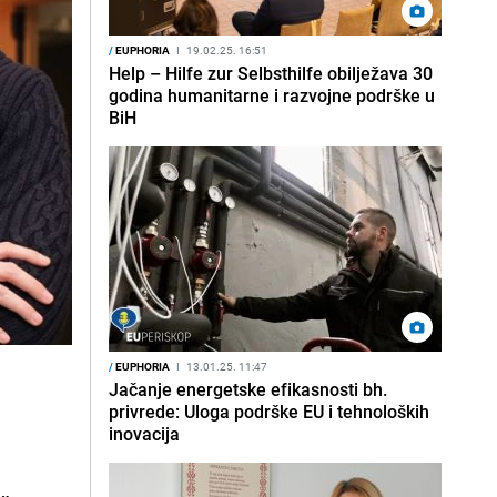
/
EUPHORIA
I
19.02.25. 16:51
Help – Hilfe zur Selbsthilfe obilježava 30
godina humanitarne i razvojne podrške u
BiH
/
EUPHORIA
I
13.01.25. 11:47
Jačanje energetske efikasnosti bh.
privrede: Uloga podrške EU i tehnoloških
inovacija