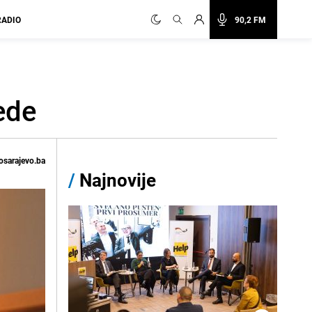
RADIO
90,2 FM
rede
osarajevo.ba
/
Najnovije