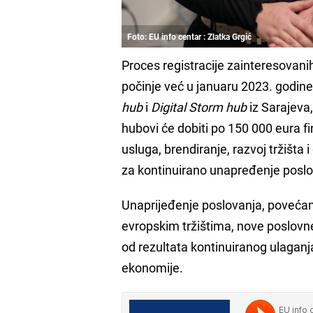
Foto: EU info centar : Zlatka Grgić
Proces registracije zainteresovani
počinje već u januaru 2023. godine
hub
i
Digital Storm hub
iz Sarajeva
hubovi će dobiti po 150 000 eura f
usluga, brendiranje, razvoj tržišta
za kontinuirano unapređenje poslov
Unaprijeđenje poslovanja, povećan
evropskim tržištima, nove poslovne
od rezultata kontinuiranog ulaganj
ekonomije.