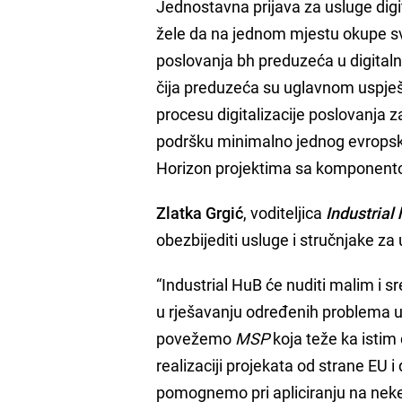
Jednostavna prijava za usluge digit
žele da na jednom mjestu okupe sv
poslovanja bh preduzeća u digitaln
čija preduzeća su uglavnom uspješn
procesu digitalizacije poslovanja z
podršku minimalno jednog evropsk
Horizon projektima sa komponentom
Zlatka Grgić
, voditeljica
Industrial
obezbijediti usluge i stručnjake za
“Industrial HuB će nuditi malim i
u rješavanju određenih problema u p
povežemo
MSP
koja teže ka istim 
realizaciji projekata od strane EU
pomognemo pri apliciranju na nek