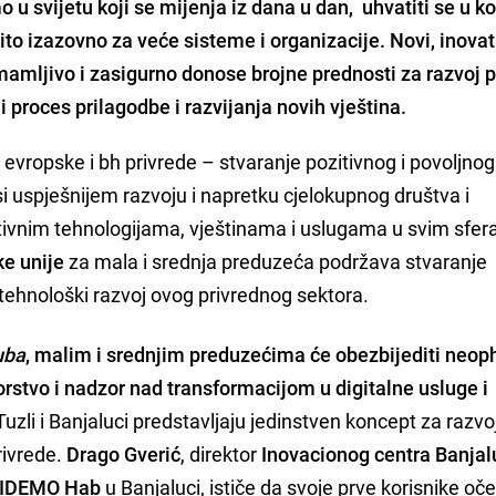
 u svijetu koji se mijenja iz dana u dan, uhvatiti se u k
o izazovno za veće sisteme i organizacije. Novi, inovat
mamljivo i zasigurno donose brojne prednosti za razvoj p
 proces prilagodbe i razvijanja novih vještina.
 evropske i bh privrede – stvaranje pozitivnog i povoljnog
si uspješnijem razvoju i napretku cjelokupnog društva i
vativnim tehnologijama, vještinama i uslugama u svim sfe
e unije
za mala i srednja preduzeća podržava stvaranje
tehnološki razvoj ovog privrednog sektora.
uba
, malim i srednjim preduzećima će obezbijediti neo
rstvo i nadzor nad transformacijom u digitalne usluge i
Tuzli i Banjaluci predstavljaju jedinstven koncept za razvo
rivrede.
Drago Gverić
, direktor
Inovacionog centra Banjal
IDEMO Hab
u Banjaluci, ističe da svoje prve korisnike oč