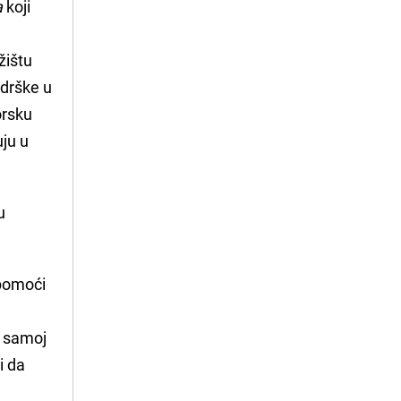
a
koji
žištu
odrške u
rsku
uju u
u
 pomoći
i samoj
i da