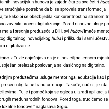
alnih inovacijskih hubova je zajednička za sva četiri
hub
e stručnjake potrebne da bi se sprovela transformacija
a, te kako bi se obezbijedila konkurentnost na stranom tr
o završila proces digitalizacije. Pored osnovne uloge p
a mala i srednja preduzeća u BiH, svi
hubovi
imaće mento
og digitalnog inovacijskog
huba
i priliku da i sami učestv
 digitalizacije.
 huba
iz Tuzle objašnjava da je njihov cilj na jednom mjest
 uspješan prelazak poslovanja sa klasičnog na digitalno.
 srednjim preduzećima usluge mentoringa, edukacije kao i
rocesu digitalne transformacije. Takođe, naš cilj je i da
ciljevima. Tu je i pomoć koja se ogleda u izradi aplikacija 
 i drugih međunarodnih fondova. Pored toga, trudićemo se 
e lokalne fondove,” naglašava
Grgić
.