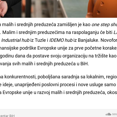
h malih i srednjih preduzeća zamišljen je kao
one step sh
. Malim i srednjim preduzećima na raspolaganju će biti
L
,
Industrial hub
iz Tuzle i
IDEMO hub
iz Banjaluke. Novofo
inansijske podrške Evropske unije za prve početne korake,
 i godinu dana da postave svoju organizaciju na tržište ka
anja svih malih i srednjih preduzeća u BiH.
a konkurentnosti, poboljšana saradnja sa lokalnim, regio
 ideje, unaprijeđeni poslovni procesi i nove usluge samo
a Evropske unije u razvoj malih i srednjih preduzeća, oko