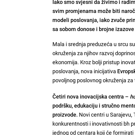
Iako smo svjesni da živimo i radimo
svim promjenama može biti naročit
modeli poslovanja, iako zvuče pri
sa sobom donose i brojne izazove i
Mala i srednja preduzeća u srcu su
okruženja za njihov razvoj doprino
ekonomija. Kroz bolji pristup ino
poslovanja, nova inicijativa
Evropsk
povoljnog poslovnog okruženja za 
Četiri nova inovacijska centra –
h
podršku, edukaciju i stručno mento
proizvode.
Novi centri u Sarajevu, 
konkurentnosti i inovativnosti bh p
jednog od centara koji će formirati