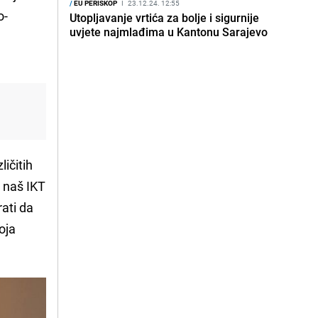
/
EU PERISKOP
I
23.12.24. 12:55
o-
Utopljavanje vrtića za bolje i sigurnije
uvjete najmlađima u Kantonu Sarajevo
a
ičitih
a naš IKT
rati da
oja