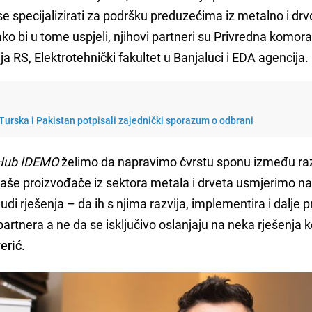
 se specijalizirati za podršku preduzećima iz metalno i drv
ako bi u tome uspjeli, njihovi partneri su Privredna komor
 RS, Elektrotehnički fakultet u Banjaluci i EDA agencija.
 Turska i Pakistan potpisali zajednički sporazum o odbrani
Hub IDEMO
želimo da napravimo čvrstu sponu između razl
naše proizvođače iz sektora metala i drveta usmjerimo n
di rješenja – da ih s njima razvija, implementira i dalje p
partnera a ne da se isključivo oslanjaju na neka rješenja k
erić
.