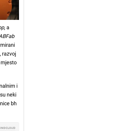
op
, a
ABFab
rmirani
 razvoj
o mjesto
nalnim i
 su neki
snice bh