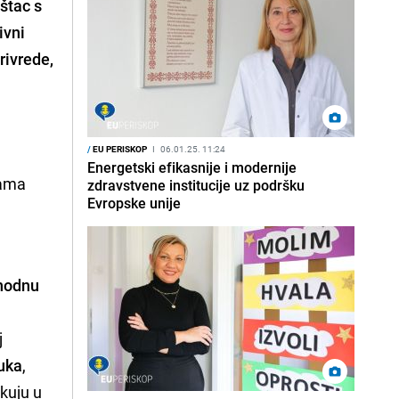
oštac s
ivni
rivrede,
/
EU PERISKOP
I
06.01.25. 11:24
Energetski efikasnije i modernije
rama
zdravstvene institucije uz podršku
Evropske unije
phodnu
j
uka
,
ekuju u