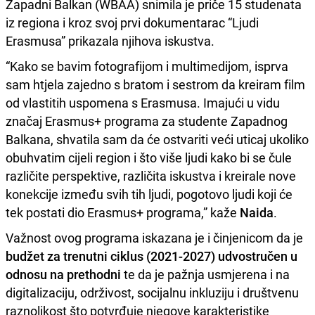
Zapadni Balkan (WBAA) snimila je priče 15 studenata
iz regiona i kroz svoj prvi dokumentarac “Ljudi
Erasmusa” prikazala njihova iskustva.
“Kako se bavim fotografijom i multimedijom, isprva
sam htjela zajedno s bratom i sestrom da kreiram film
od vlastitih uspomena s Erasmusa. Imajući u vidu
značaj Erasmus+ programa za studente Zapadnog
Balkana, shvatila sam da će ostvariti veći uticaj ukoliko
obuhvatim cijeli region i što više ljudi kako bi se čule
različite perspektive, različita iskustva i kreirale nove
konekcije između svih tih ljudi, pogotovo ljudi koji će
tek postati dio Erasmus+ programa,” kaže
Naida
.
Važnost ovog programa iskazana je i činjenicom da je
budžet za trenutni ciklus (2021-2027) udvostručen u
odnosu na prethodni
te da je pažnja usmjerena i na
digitalizaciju, održivost, socijalnu inkluziju i društvenu
raznolikost što potvrđuje njegove karakteristike