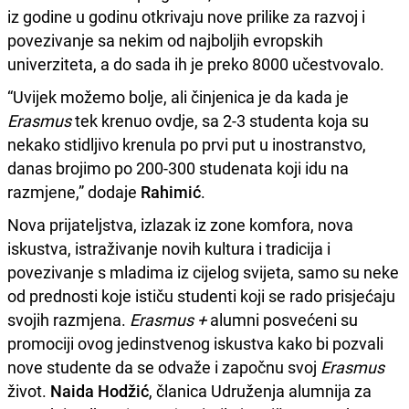
iz godine u godinu otkrivaju nove prilike za razvoj i
povezivanje sa nekim od najboljih evropskih
univerziteta, a do sada ih je preko 8000 učestvovalo.
“Uvijek možemo bolje, ali činjenica je da kada je
Erasmus
tek krenuo ovdje, sa 2-3 studenta koja su
nekako stidljivo krenula po prvi put u inostranstvo,
danas brojimo po 200-300 studenata koji idu na
razmjene,” dodaje
Rahimić
.
Nova prijateljstva, izlazak iz zone komfora, nova
iskustva, istraživanje novih kultura i tradicija i
povezivanje s mladima iz cijelog svijeta, samo su neke
od prednosti koje ističu studenti koji se rado prisjećaju
svojih razmjena.
Erasmus +
alumni posvećeni su
promociji ovog jedinstvenog iskustva kako bi pozvali
nove studente da se odvaže i započnu svoj
Erasmus
život.
Naida Hodžić
, članica Udruženja alumnija za