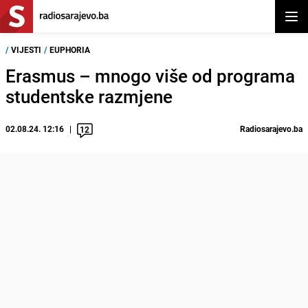
Otvor
/
VIJESTI
/
EUPHORIA
Erasmus – mnogo više od programa
studentske razmjene
02.08.24. 12:16
Radiosarajevo.ba
12