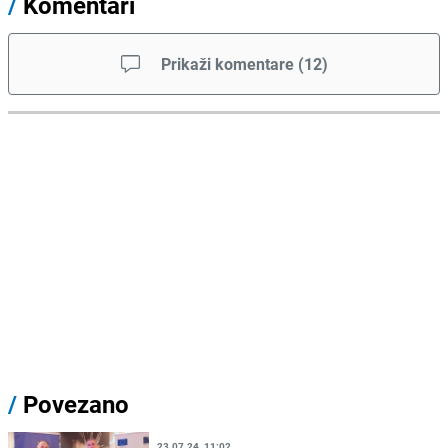
/
Komentari
Prikaži komentare
(
12
)
/
Povezano
23.07.24. 11:02