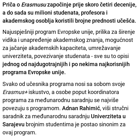
Priča o
Erasmusu
započinje prije skoro četiri decenije,
a do sada su milioni studenata, profesora i
akademskog osoblja koristili brojne prednosti učešća.
Najuspješniji program Evropske unije, prilika za širenje
vidika i unapređenje akademskog znanja, mogućnost
za jačanje akademskih kapaciteta, umrežavanje
univerziteta, povezivanje studenata - sve su to opisi
jednog od najdugotrajnijih i po nekima najkorisnijih
programa Evropske unije.
Svako od učesnika programa nosi sa sobom svoje
Erasmus+
iskustvo, a osobe poput koordinatora
programa za međunarodnu saradnju se najviše
povezuju s programom.
Adnan Rahimić
, viši stručni
saradnik za međunarodnu saradnju
Univerziteta u
Sarajevu
brojnim studentima je postao sinonim za
ovaj program.