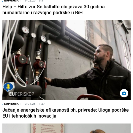
/
EUPHORIA
I
19.02.25. 16:51
Help – Hilfe zur Selbsthilfe obilježava 30 godina
humanitarne i razvojne podrške u BiH
/
EUPHORIA
I
13.01.25. 11:47
Jačanje energetske efikasnosti bh. privrede: Uloga podrške
EU i tehnoloških inovacija