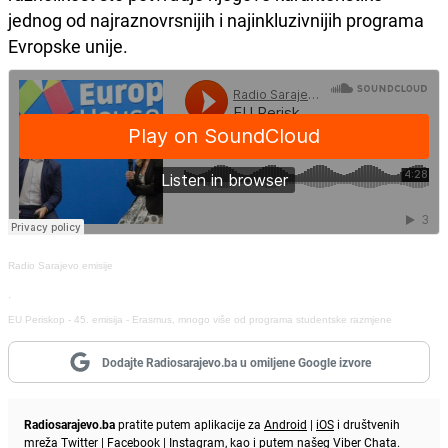
jednog od najraznovrsnijih i najinkluzivnijih programa
Evropske unije.
Radio Sarajevo emisije
·
EU Periskop - 45. emisija - Erasmus, mnogo više od programa studentske razmjene
Dodajte Radiosarajevo.ba u omiljene Google izvore
Radiosarajevo.ba
pratite putem aplikacije za
Android
|
iOS
i društvenih
mreža
Twitter
|
Facebook
|
Instagram
, kao i putem našeg
Viber
Chata.