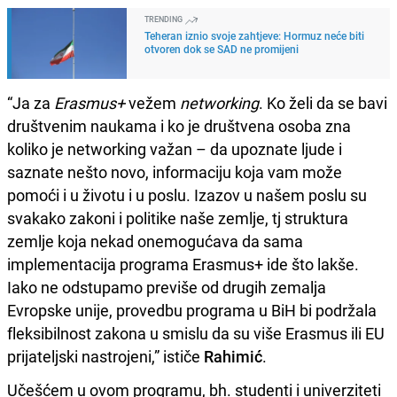
TRENDING
Teheran iznio svoje zahtjeve: Hormuz neće biti
otvoren dok se SAD ne promijeni
“Ja za
Erasmus+
vežem
networking
. Ko želi da se bavi
društvenim naukama i ko je društvena osoba zna
koliko je networking važan – da upoznate ljude i
saznate nešto novo, informaciju koja vam može
pomoći i u životu i u poslu. Izazov u našem poslu su
svakako zakoni i politike naše zemlje, tj struktura
zemlje koja nekad onemogućava da sama
implementacija programa Erasmus+ ide što lakše.
Iako ne odstupamo previše od drugih zemalja
Evropske unije, provedbu programa u BiH bi podržala
fleksibilnost zakona u smislu da su više Erasmus ili EU
prijateljski nastrojeni,” ističe
Rahimić
.
Učešćem u ovom programu, bh. studenti i univerziteti