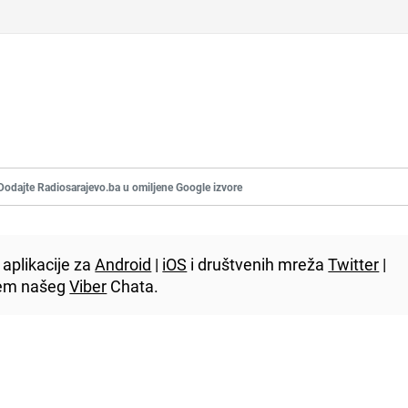
Dodajte Radiosarajevo.ba u omiljene Google izvore
aplikacije za
Android
|
iOS
i društvenih mreža
Twitter
|
utem našeg
Viber
Chata.