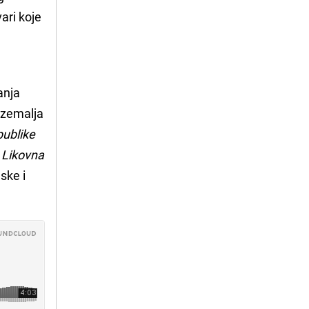
ari koje
anja
t zemalja
ublike
,
Likovna
ske i