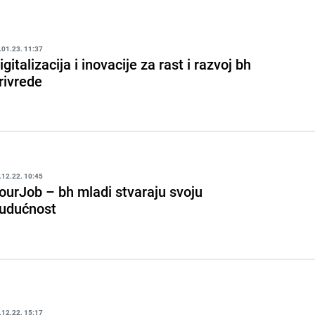
.01.23. 11:37
igitalizacija i inovacije za rast i razvoj bh
rivrede
.12.22. 10:45
ourJob – bh mladi stvaraju svoju
udućnost
.12.22. 15:17