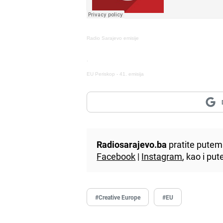
Radio Sarajevo emisije
·
EU Periskop - 41. emisija
Radiosarajevo.ba
pratite putem 
Facebook
|
Instagram
, kao i p
#Creative Europe
#EU