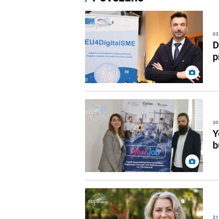
03
D
p
30
Y
b
21