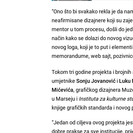
“Ono što bi svakako rekla je da na
neafirmisane dizajnere koji su za
mentor u tom procesu, došli do je
način kako se dolazi do novog vizu
novog loga, koji je to put i element
memorandume, web sajt, pozivnice 
Tokom tri godine projekta i brojni
umjetnike
Sonju Jovanović
i
Luku 
Mićevića
, grafičkog dizajnera Mu
u Marseju i
Instituta za kulturne st
knjige grafičkih standarda i novog
“Jedan od ciljeva ovog projekta jes
dobre prakse za sve institucije, pr