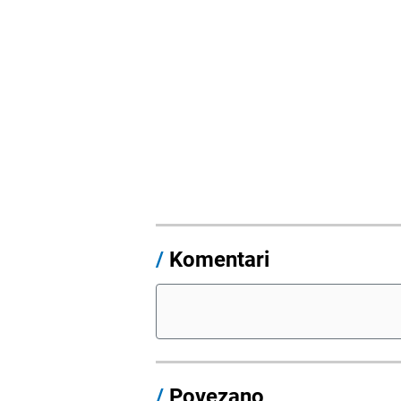
/
Komentari
/
Povezano