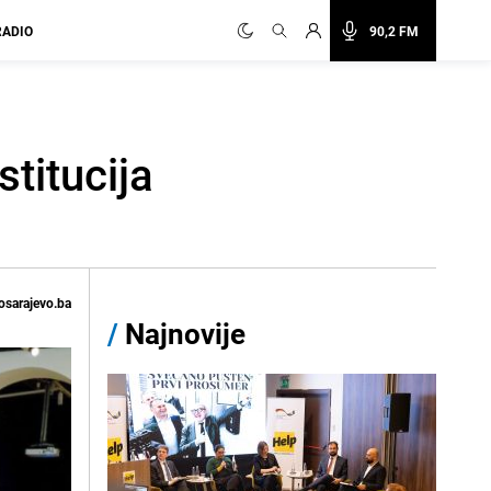
RADIO
90,2 FM
stitucija
osarajevo.ba
/
Najnovije