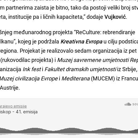
artnerima zaista je bitno, tako da postoji veliki broj stv
a, institucije pa i ličnih kapaciteta,” dodaje
Vujković
.
dišnjeg međunarodnog projekta “ReCulture: rebrendiranje
lkanu”, kojeg je podržala
Kreativna Evropa
u cilju podstic
 regiona. Projekat je realizovalo sedam organizacija iz pe
(rukovodilac projekta) i
Muzej savremene umjetnosti Rep
ganizacija
Ink fest
i
Fakultet dramskih umjetnosti
iz Srbije
Muzej civilizacija Evrope
i
Mediterana
(MUCEM) iz Francu
 Austrije.