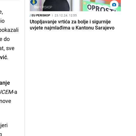
e,
/
EU PERISKOP
I
23.12.24. 12:55
io
Utopljavanje vrtića za bolje i sigurnije
uvjete najmlađima u Kantonu Sarajevo
pokazali
đe do
at, sve
vić
.
anje
UCEM
-a
 nove
jeri
g