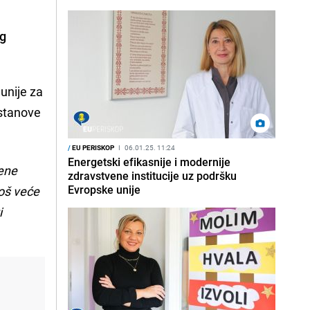
og
unije za
ustanove
/
EU PERISKOP
I
06.01.25. 11:24
Energetski efikasnije i modernije
mene
zdravstvene institucije uz podršku
Evropske unije
još veće
i