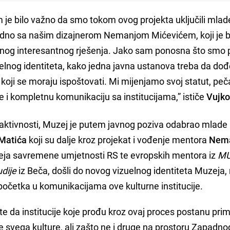
m je bilo važno da smo tokom ovog projekta uključili mlad
jedno sa našim dizajnerom Nemanjom Mićevićem, koji je b
dnog interesantnog rješenja. Jako sam ponosna što smo 
elnog identiteta, kako jedna javna ustanova treba da do
i koji se moraju ispoštovati. Mi mijenjamo svoj statut, peč
i kompletnu komunikaciju sa institucijama,” ističe
Vujko
h aktivnosti, Muzej je putem javnog poziva odabrao mlade
Matića
koji su dalje kroz projekat i vođenje mentora
Nem
zeja savremene umjetnosti RS te evropskih mentora iz
M
udije
iz Beča, došli do novog vizuelnog identiteta Muzeja,
 početka u komunikacijama ove kulturne institucije.
te da institucije koje prođu kroz ovaj proces postanu prim
ije svega kulture, ali zašto ne i druge na prostoru Zapadno