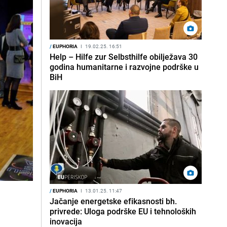
/
EUPHORIA
I
19.02.25. 16:51
Help – Hilfe zur Selbsthilfe obilježava 30
godina humanitarne i razvojne podrške u
BiH
/
EUPHORIA
I
13.01.25. 11:47
Jačanje energetske efikasnosti bh.
privrede: Uloga podrške EU i tehnoloških
inovacija