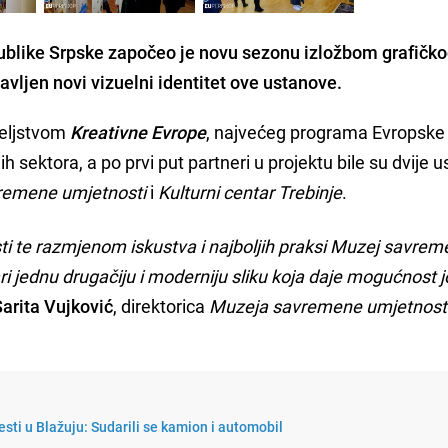
blike Srpske započeo je novu sezonu izložbom grafičk
avljen novi vizuelni identitet ove ustanove.
teljstvom
Kreativne Evrope
, najvećeg programa Evropske 
ih sektora, a po prvi put partneri u projektu bile su dvije 
remene umjetnosti
i
Kulturni centar Trebinje
.
ti te razmjenom iskustva i najboljih praksi Muzej savre
ri jednu drugačiju i moderniju sliku koja daje mogućnost 
arita Vujković
, direktorica
Muzeja savremene umjetnost
esti u Blažuju: Sudarili se kamion i automobil