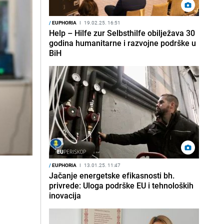
/
EUPHORIA
I
19.02.25. 16:51
Help – Hilfe zur Selbsthilfe obilježava 30
godina humanitarne i razvojne podrške u
BiH
/
EUPHORIA
I
13.01.25. 11:47
Jačanje energetske efikasnosti bh.
privrede: Uloga podrške EU i tehnoloških
inovacija