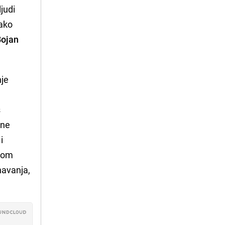
ljudi
kako
Bojan
nje
s
čne
i
irom
navanja,