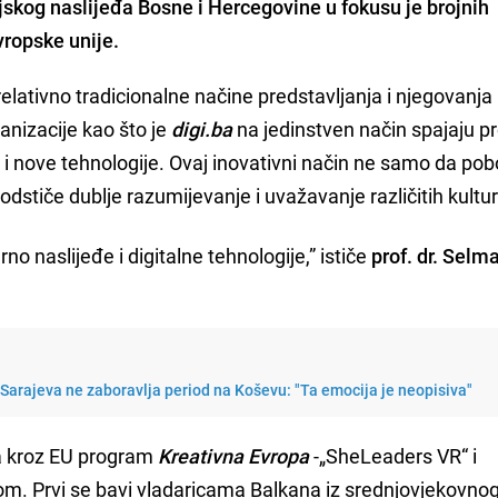
jskog naslijeđa Bosne i Hercegovine u fokusu je brojnih
Evropske unije.
relativno tradicionalne načine predstavljanja i njegovanja
ganizacije kao što je
digi.ba
na jedinstven način spajaju pr
 i nove tehnologije. Ovaj inovativni način ne samo da pob
podstiče dublje razumijevanje i uvažavanje različitih kultu
urno naslijeđe i digitalne tehnologije,” ističe
prof. dr. Selm
Sarajeva ne zaboravlja period na Koševu: "Ta emocija je neopisiva"
ta kroz EU program
Kreativna Evropa
-„SheLeaders VR“ i
m. Prvi se bavi vladaricama Balkana iz srednjovjekovno