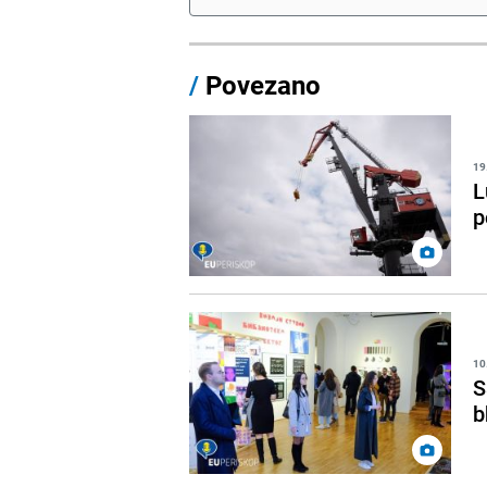
/
Povezano
19
L
p
10
S
b