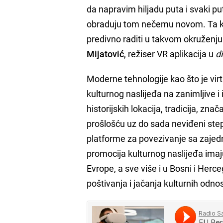
da napravim hiljadu puta i svaki put 
obraduju tom nečemu novom. Ta ko
predivno raditi u takvom okruženju
Mijatović
, režiser VR aplikacija u
d
Moderne tehnologije kao što je vi
kulturnog naslijeđa na zanimljive i i
historijskih lokacija, tradicija, z
prošlošću uz do sada neviđeni step
platforme za povezivanje sa zajedn
promocija kulturnog naslijeđa imaju
Evrope, a sve više i u Bosni i Herc
poštivanja i jačanja kulturnih odn