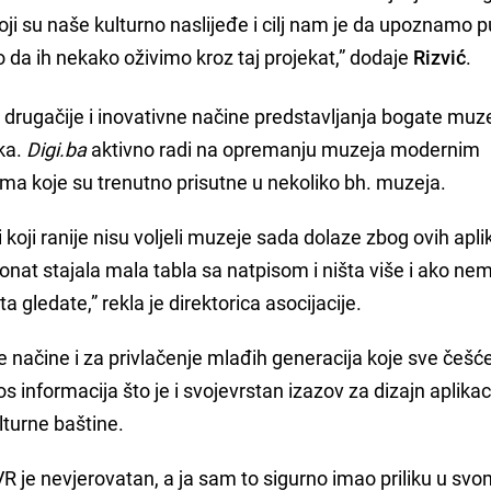
oji su naše kulturno naslijeđe i cilj nam je da upoznamo p
da ih nekako oživimo kroz taj projekat,” dodaje
Rizvić
.
 drugačije i inovativne načine predstavljanja bogate muz
ika.
Digi.ba
aktivno radi na opremanju muzeja modernim
ama koje su trenutno prisutne u nekoliko bh. muzeja.
 koji ranije nisu voljeli muzeje sada dolaze zbog ovih aplik
nat stajala mala tabla sa natpisom i ništa više i ako ne
 gledate,” rekla je direktorica asocijacije.
 načine i za privlačenje mlađih generacija koje sve češć
os informacija što je i svojevrstan izazov za dizajn aplikaci
ulturne baštine.
VR je nevjerovatan, a ja sam to sigurno imao priliku u svo