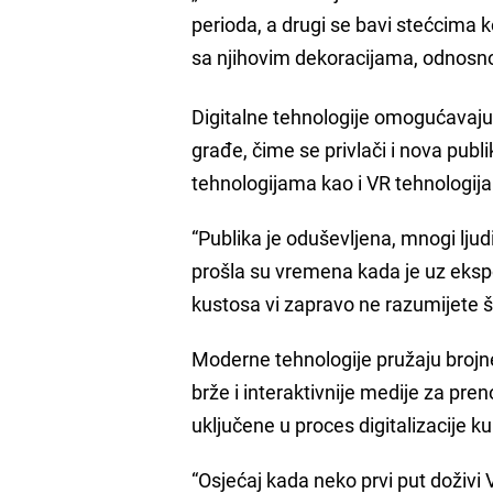
perioda, a drugi se bavi stećcima k
sa njihovim dekoracijama, odnosno 
Digitalne tehnologije omogućavaju
građe, čime se privlači i nova publ
tehnologijama kao i VR tehnologij
“Publika je oduševljena, mnogi ljudi
prošla su vremena kada je uz ekspo
kustosa vi zapravo ne razumijete šta
Moderne tehnologije pružaju brojne
brže i interaktivnije medije za pren
uključene u proces digitalizacije k
“Osjećaj kada neko prvi put doživi 