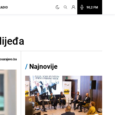
RADIO
90,2 FM
lijeđa
osarajevo.ba
/
Najnovije