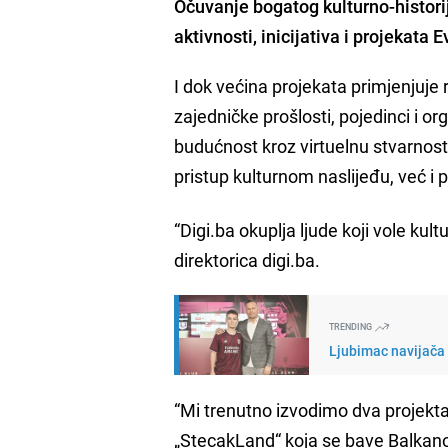
Očuvanje bogatog kulturno-histori
aktivnosti, inicijativa i projekata 
I dok većina projekata primjenjuje 
zajedničke prošlosti, pojedinci i or
budućnost kroz virtuelnu stvarnost
pristup kulturnom naslijeđu, već i 
“Digi.ba okuplja ljude koji vole kult
direktorica digi.ba.
TRENDING
Ljubimac navijača 
“Mi trenutno izvodimo dva projek
„StecakLand“ koja se bave Balkano