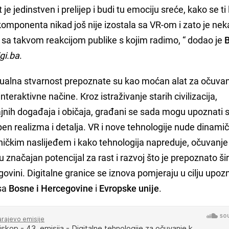
je jedinstven i prelijep i budi tu emociju sreće, kako se ti 
mponenta nikad još nije izostala sa VR-om i zato je ne
 sa takvom reakcijom publike s kojim radimo, “ dodao je
igi.ba
.
rtualna stvarnost prepoznate su kao moćan alat za očuva
nteraktivne načine. Kroz istraživanje starih civilizacija,
načajnih događaja i običaja, građani se sada mogu upoznati 
en realizma i detalja. VR i nove tehnologije nude dinami
ičkim naslijeđem i kako tehnologija napreduje, očuvanje 
 značajan potencijal za rast i razvoj što je prepoznato š
egovini. Digitalne granice se iznova pomjeraju u cilju upoz
osa
Bosne i Hercegovine
i
Evropske unije
.