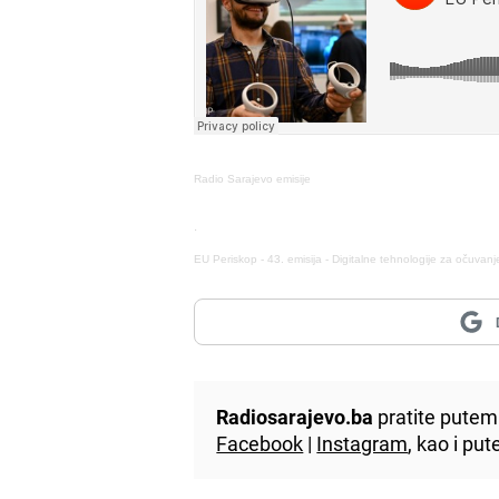
Radio Sarajevo emisije
·
EU Periskop - 43. emisija - Digitalne tehnologije za očuvanj
Radiosarajevo.ba
pratite putem 
Facebook
|
Instagram
, kao i p