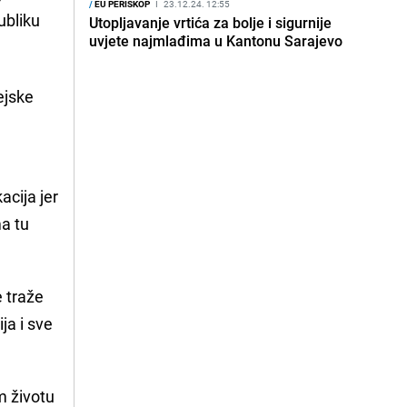
/
EU PERISKOP
I
23.12.24. 12:55
ubliku
Utopljavanje vrtića za bolje i sigurnije
uvjete najmlađima u Kantonu Sarajevo
ejske
acija jer
ma tu
e traže
ja i sve
m životu