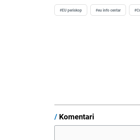
#EU periskop
#eu info centar
#Cr
/
Komentari