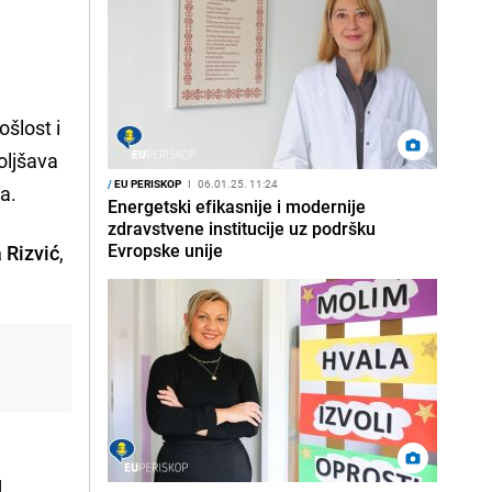
ošlost i
oljšava
/
EU PERISKOP
I
06.01.25. 11:24
ra.
Energetski efikasnije i modernije
zdravstvene institucije uz podršku
Evropske unije
a Rizvić
,
g