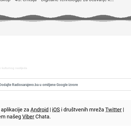
e kulturnog naslijeđa
Dodajte Radiosarajevo.ba u omiljene Google izvore
aplikacije za
Android
|
iOS
i društvenih mreža
Twitter
|
utem našeg
Viber
Chata.