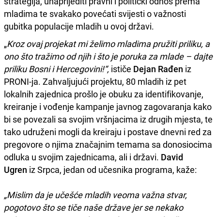
strategija, unaprijediti pravni i politički odnos prema
mladima te svakako povećati svijesti o važnosti
gubitka populacije mladih u ovoj državi.
„
Kroz ovaj projekat mi želimo mladima pružiti priliku, a
ono što tražimo od njih i što je poruka za mlade – dajte
priliku Bosni i Hercegovini!“,
ističe
Dejan Rađen
iz
PRONI-ja. Zahvaljujući projektu, 80 mladih iz pet
lokalnih zajednica prošlo je obuku za identifikovanje,
kreiranje i vođenje kampanje javnog zagovaranja kako
bi se povezali sa svojim vršnjacima iz drugih mjesta, te
tako udruženi mogli da kreiraju i postave dnevni red za
pregovore o njima značajnim temama sa donosiocima
odluka u svojim zajednicama, ali i državi.
David
Ugren
iz Srpca, jedan od učesnika programa, kaže:
„Mislim da je učešće mladih veoma važna stvar,
pogotovo što se tiče naše države jer se nekako