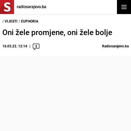
Otvor
/
VIJESTI
/
EUPHORIA
Oni žele promjene, oni žele bolje
16.03.22. 12:14
Radiosarajevo.ba
3