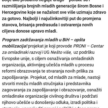
razmišljanja brojnih mladih generacije širom Bosne i
Hercegovine koje se nažalost sve više uzimaju zdravo
za gotovo. Najbolji i najučinkovitiji put do promjena
stavova, brisanja predrasuda i ostvarenja novih
ciljeva donose upravo mladi.
Program zadržavanja mladih u BiH – opšta
mobilizacija!
projekat je koji provode
PRONI – Centar
za omladinski razvoj
i UG
Nešto više
, uz podršku
Evropske unije, s ciljem osnaživanja omladinskih
organizacija, aktivnijeg učešća mladih u procesu
reformi obrazovanja te stvaranja novih prilika za
zapošljavanje. Projekat, od mladih za mlade, nastoji
stvoriti mrežu mladih stručnjaka i predstavnika
zagovaranja za zapošljavanje i obrazovanje, osnažiti
omladinske organizacije civilnog društva i podržati
njihovo učešće u donošenju odluka, izradi politika i