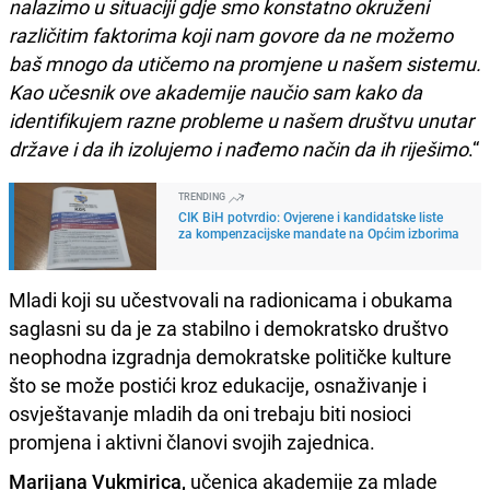
nalazimo u situaciji gdje smo konstatno okruženi
različitim faktorima koji nam govore da ne možemo
baš mnogo da utičemo na promjene u našem sistemu.
Kao učesnik ove akademije naučio sam kako da
identifikujem razne probleme u našem društvu unutar
države i da ih izolujemo i nađemo način da ih riješimo
.“
TRENDING
CIK BiH potvrdio: Ovjerene i kandidatske liste
za kompenzacijske mandate na Općim izborima
Mladi koji su učestvovali na radionicama i obukama
saglasni su da je za stabilno i demokratsko društvo
neophodna izgradnja demokratske političke kulture
što se može postići kroz edukacije, osnaživanje i
osvještavanje mladih da oni trebaju biti nosioci
promjena i aktivni članovi svojih zajednica.
Marijana Vukmirica,
učenica akademije za mlade