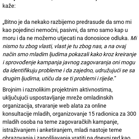
kaže:
„Bitno je da nekako razbijemo predrasude da smo mi
kao pojedinci nemoćni, pasivni, da smo samo kap u
moru i da ne možemo utjecati na donosioce odluka.
Mi
nismo tu zbog vlasti, vlast je tu zbog nas, a na ovaj
način smo mladim ljudima pokazali kako kroz kreiranje
i sprovođenje kampanja javnog zagovaranja oni mogu
da identifikuju probleme i da zajedno, udružujući se sa
drugim ljudima, utiču da se ti problemi i riješe.
“
Brojnim i raznolikim projektnim aktivnostima,
uključujući uspostavljanje mreže omladinskih
organizacija, stvaranje web alata za online
konsultacije mladih, organizovanje 15 radionica za 300
mladih osoba na teme zagovaračkih kampanje,
istraživanjem i anketiranjem, mladi nastoje teme
obrazovanja i zapošljavanja vratiti na dnevni red kao