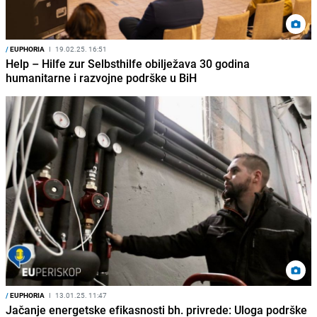
/
EUPHORIA
I
19.02.25. 16:51
Help – Hilfe zur Selbsthilfe obilježava 30 godina
humanitarne i razvojne podrške u BiH
/
EUPHORIA
I
13.01.25. 11:47
Jačanje energetske efikasnosti bh. privrede: Uloga podrške