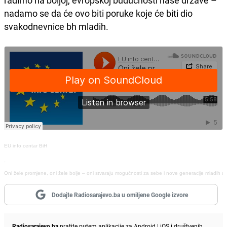
radimo na boljoj, evropskoj budućnosti naše države –
nadamo se da će ovo biti poruke koje će biti dio
svakodnevnice bh mladih.
EU info centar BiH
·
Oni žele promjene, oni žele bolje – oni stvaraju mogućnosti za sebe i nove generacije mladih u
Dodajte Radiosarajevo.ba u omiljene Google izvore
Radiosarajevo.ba
pratite putem aplikacije za
Android
|
iOS
i društvenih